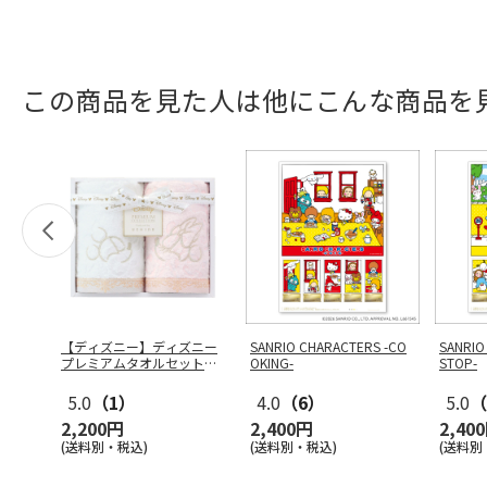
この商品を見た人は他にこんな商品を
【ディズニー】ディズニー
SANRIO CHARACTERS -CO
SANRIO
プレミアムタオルセット
OKING-
STOP-
ＷＧ２０８
…
5.0
（1）
4.0
（6）
5.0
（
2,200円
2,400円
2,40
(送料別・税込)
(送料別・税込)
(送料別