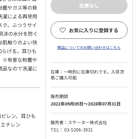
粉塵やガス等の発
洗濯による再使用
スク。ふつうサイ
お気に入りに登録する
飛沫の水分を防ぐ
は肌触りのよい快
商品についてのお問い合わせはこちら
和らげる。耳ひも
。※有害な粉塵や
商品なので洗濯に
在庫：一時的に在庫切れです。入荷次
第ご購入可能
販売期間
2022年09月05日～2028年07月31日
ロピレン、耳ひも
販売者：スケーター株式会社
リエチレン
TEL： 03-5206-3931