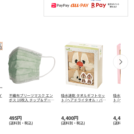
イ
不織布プリーツマスク エン
吸水速乾 タオルギフトセッ
吸水速乾 タ
ボス 10枚入 チップ＆デール
ト (ヘアドライタオル・バス
ト (ヘアド
…
タオ
…
タオ
…
495円
4,400円
4,400円
(送料別・税込)
(送料別・税込)
(送料別・税込