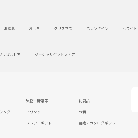
お歳暮
おせち
クリスマス
バレンタイン
ホワイト
グッズストア
ソーシャルギフトストア
果物・野菜等
乳製品
シング
ドリンク
お酒
フラワーギフト
書籍・カタログギフト