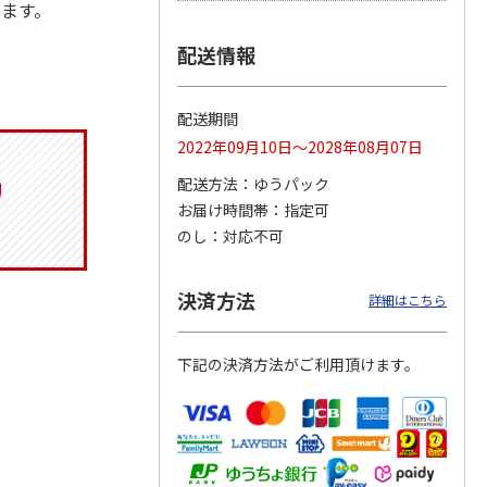
します。
配送情報
 クッ
２０２６ ポムポム
〈ソロソロ〉パーフ
〈ソロソロ〉アクア
デーシ
プリン フェイスパ
ェクトＵＶジェル
シートマスクＲ・パ
配送期間
ト
ウダー３個セット
２本
ーフェクトＵＶジェ
2022年09月10日～2028年08月07日
5.0
（1）
4.8
（12）
ルセ
4.4
…
（10）
5,280円
3,980円
3,980円
配送方法
ゆうパック
(送料・税込)
(送料・税込)
(送料・税込)
お届け時間帯
指定可
のし
対応不可
決済方法
詳細はこちら
下記の決済方法がご利用頂けます。