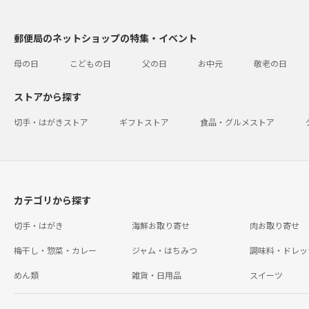
郵便局のネットショップの特集・イベント
母の日
こどもの日
父の日
お中元
敬老の日
ストアから探す
切手・はがきストア
ギフトストア
食品・グルメストア
カテゴリから探す
切手・はがき
海鮮お取り寄せ
肉お取り寄せ
梅干し・惣菜・カレー
ジャム・はちみつ
調味料・ドレッ
めん類
雑貨・日用品
スイーツ