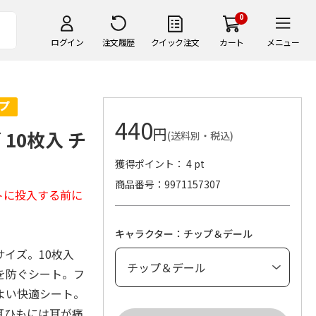
0
ログイン
注文履歴
クイック注文
カート
メニュー
440
円
10枚入 チ
(送料別・税込)
獲得ポイント： 4 pt
商品番号
9971157307
トに投入する前に
キャラクター：チップ＆デール
イズ。10枚入
を防ぐシート。フ
よい快適シート。
耳ひもには耳が痛