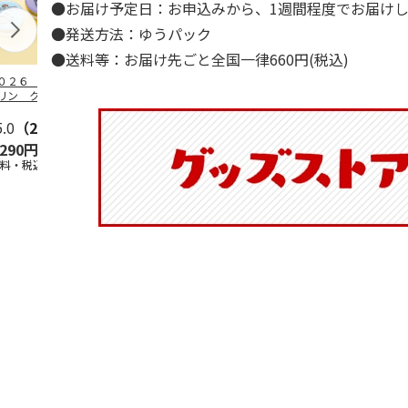
●お届け予定日：お申込みから、1週間程度でお届け
●発送方法：ゆうパック
●送料等：お届け先ごと全国一律660円(税込)
０２６ ポムポム
ハローキティ スキ
〈ソロソロ〉パーフ
ハローキティ
リン クッション
ンクリーム３本セッ
ェクトＵＶジェル
ションファン
ァンデーション３
ト
６本
ョン３個セッ
セ
5.0
…
（2）
5.0
（4）
4.8
（16）
,290円
2,670円
9,800円
4,290円
送料・税込)
(送料・税込)
(送料・税込)
(送料・税込)