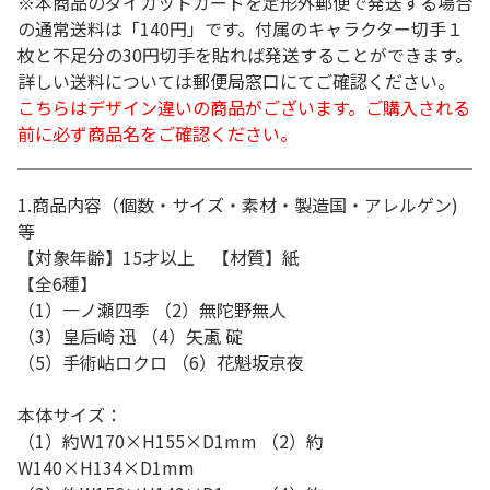
※本商品のダイカットカードを定形外郵便で発送する場合
の通常送料は「140円」です。付属のキャラクター切手１
枚と不足分の30円切手を貼れば発送することができます。
詳しい送料については郵便局窓口にてご確認ください。
こちらはデザイン違いの商品がございます。ご購入される
前に必ず商品名をご確認ください。
1.商品内容（個数・サイズ・素材・製造国・アレルゲン)
等
【対象年齢】15才以上 【材質】紙
【全6種】
（1）一ノ瀬四季 （2）無陀野無人
（3）皇后崎 迅 （4）矢颪 碇
（5）手術岾ロクロ （6）花魁坂京夜
本体サイズ：
（1）約W170×H155×D1mm （2）約
W140×H134×D1mm