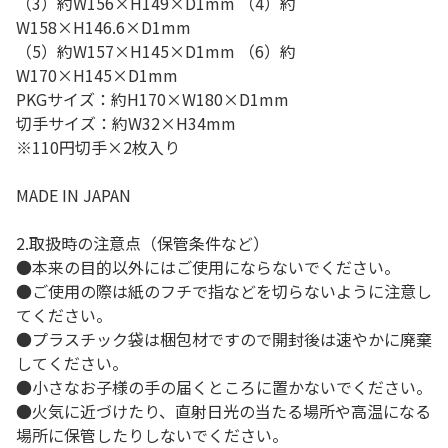
（3）約W156×H149×D1mm （4）約
W158×H146.6×D1mm
（5）約W157×H145×D1mm （6）約
W170×H145×D1mm
PKGサイズ：約H170×W180×D1mm
切手サイズ：約W32×H34mm
※110円切手×2枚入り
MADE IN JAPAN
2.取扱時の注意点（保管条件など）
●本来の目的以外にはご使用にならないでください。
●ご使用の際は紙のフチで指などを切らないように注意し
てください。
●プラスチック袋は梱包材ですので開封後は速やかに廃棄
してください。
●小さなお子様の手の届くところに置かないでください。
●火気に近づけたり、直射日光の当たる場所や高温になる
場所に保管したりしないでください。