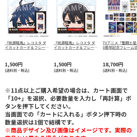
『桃源暗鬼』レコスタ ダ
『桃源暗鬼』レコスタ ダ
TVアニメ「聖闘士星
イカットカード＆フレーム
イカットカード＆フレーム
0周年記念フレーム
切手セット 一ノ瀬四季
切手セット 無陀野無人
ット（コンプリート
1,500円
1,500円
18,700円
(送料別・税込)
(送料別・税込)
(送料別・税込)
※11点以上ご購入希望の場合は、カート画面で
「10+」を選択、必要数量を入力し「再計算」ボ
タンを押下してください。
当画面での「カートに入れる」ボタン押下時の
数量選択は1個で結構です。
※商品デザイン及び画像はイメージです。実際の