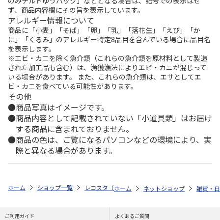
のみチルドゆうパック」などとなる場合は、記号での表示はせ
ず、商品内容欄にその旨を表示しています。
アレルギー情報について
商品に「小麦」「そば」「卵」「乳」「落花生」「えび」「か
に」「くるみ」のアレルギー特定8品目を含んでいる場合に品目名
を表示します。
※エビ・カニを除く魚介類（これらの魚介類を原材料として製造
された加工品も含む）は、漁獲漁法によりエビ・カニが混じって
いる場合があります。 また、これらの魚介類は、エサとしてエ
ビ・カニを食べている可能性があります。
その他
商品写真はイメージです。
商品内容として記載されていない「小道具類」はお届け
する商品に含まれておりません。
商品の色は、ご覧になるパソコンなどの環境により、実
際と異なる場合があります。
ホーム
ショップ一覧
レコスタ（株式会社電通プロモーション）
『桃
ホーム
ネットショップ
雑貨・日
ご利用ガイド
よくあるご質問