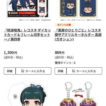
『桃源暗鬼』レコスタ ダイカッ
『薬屋のひとりごと』レコスタ
トカード＆フレーム切手セット
御守アクリルキーホルダー 高順
一ノ瀬四季
(ガオシュン)
1,500
869
円
円
(送料別・税込)
(送料別・税込)
獲得ポイント :
8
詳細
カートに入れる
詳細
カートに入れる