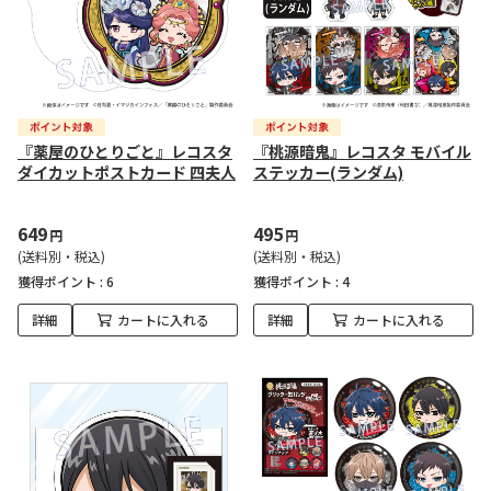
『薬屋のひとりごと』レコスタ
『桃源暗鬼』レコスタ モバイル
ダイカットポストカード 四夫人
ステッカー(ランダム)
649
495
円
円
(送料別・税込)
(送料別・税込)
獲得ポイント :
6
獲得ポイント :
4
詳細
カートに入れる
詳細
カートに入れる