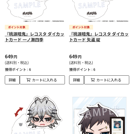
『桃源暗鬼』レコスタ ダイカッ
『桃源暗鬼』レコスタ ダイカッ
トカード 一ノ瀬四季
トカード 矢颪 碇
649
649
円
円
(送料別・税込)
(送料別・税込)
獲得ポイント :
6
獲得ポイント :
6
詳細
カートに入れる
詳細
カートに入れる