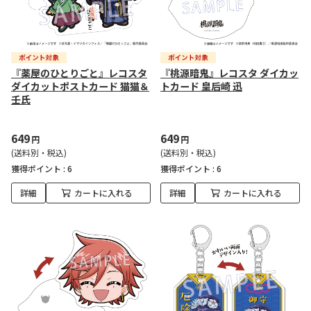
『薬屋のひとりごと』レコスタ
『桃源暗鬼』レコスタ ダイカッ
ダイカットポストカード 猫猫＆
トカード 皇后崎 迅
壬氏
649
649
円
円
(送料別・税込)
(送料別・税込)
獲得ポイント :
6
獲得ポイント :
6
詳細
カートに入れる
詳細
カートに入れる