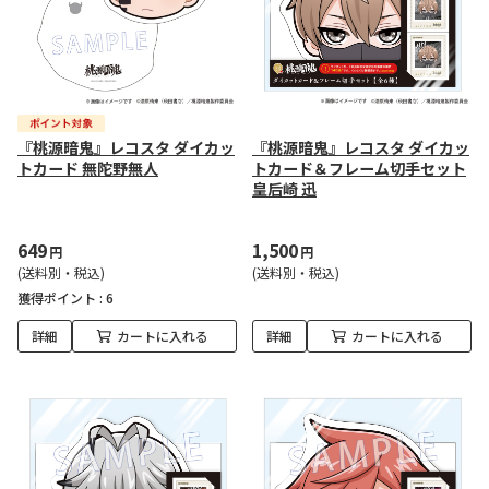
『桃源暗鬼』レコスタ ダイカッ
『桃源暗鬼』レコスタ ダイカッ
トカード 無陀野無人
トカード＆フレーム切手セット
皇后崎 迅
649
1,500
円
円
(送料別・税込)
(送料別・税込)
獲得ポイント :
6
詳細
カートに入れる
詳細
カートに入れる