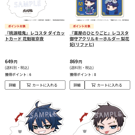
『桃源暗鬼』レコスタ ダイカッ
『薬屋のひとりごと』レコスタ
トカード 花魁坂京夜
御守アクリルキーホルダー 梨花
妃(リファヒ)
649
869
円
円
(送料別・税込)
(送料別・税込)
獲得ポイント :
6
獲得ポイント :
8
詳細
カートに入れる
詳細
カートに入れる