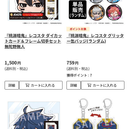
『桃源暗鬼』レコスタ ダイカッ
『桃源暗鬼』レコスタ グリッタ
トカード＆フレーム切手セット
ー缶バッジ(ランダム)
無陀野無人
1,500
759
円
円
(送料別・税込)
(送料別・税込)
獲得ポイント :
7
詳細
カートに入れる
詳細
カートに入れる