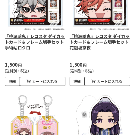
『桃源暗鬼』レコスタ ダイカッ
『桃源暗鬼』レコスタ ダイカッ
トカード＆フレーム切手セット
トカード＆フレーム切手セット
手術岾ロクロ
花魁坂京夜
1,500
1,500
円
円
(送料別・税込)
(送料別・税込)
詳細
カートに入れる
詳細
カートに入れる