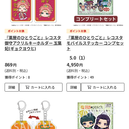
『薬屋のひとりごと』レコスタ
『薬屋のひとりごと』レコスタ
御守アクリルキーホルダー 玉葉
モバイルステッカー コンプセッ
妃(ギョクヨウヒ)
ト
5.0
（1）
869
4,950
円
円
(送料別・税込)
(送料別・税込)
獲得ポイント :
8
獲得ポイント :
49
詳細
カートに入れる
詳細
カートに入れる