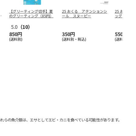
【グリーティング切手】夏
25 おくる アテンションシ
25 おくる
1
のグリーティング（85円）
ール スヌーピー
ッグ スヌ
5.0
（10）
850円
350円
550円
(送料別)
(送料別・税込)
(送料別・税込
れらの魚介類は、エサとしてエビ・カニを食べている可能性があります。