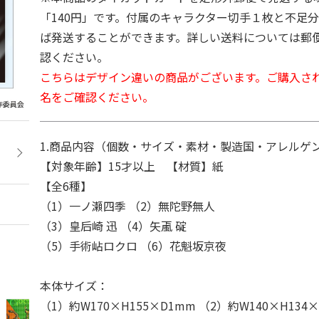
「140円」です。付属のキャラクター切手１枚と不足分
ば発送することができます。詳しい送料については郵
認ください。
こちらはデザイン違いの商品がございます。ご購入さ
名をご確認ください。
1.商品内容（個数・サイズ・素材・製造国・アレルゲン
【対象年齢】15才以上 【材質】紙
【全6種】
（1）一ノ瀬四季 （2）無陀野無人
（3）皇后崎 迅 （4）矢颪 碇
（5）手術岾ロクロ （6）花魁坂京夜
本体サイズ：
（1）約W170×H155×D1mm （2）約W140×H134