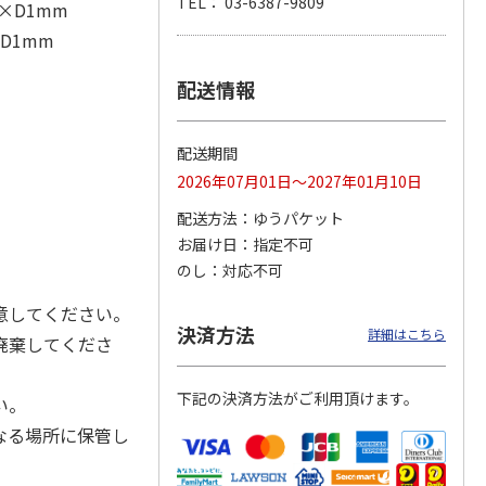
TEL： 03-6387-9809
6×D1mm
×D1mm
配送情報
月場所
リラックマ／クリア
「犬夜叉」アクリル
大谷翔平 THE
製小判
ファイル３点セット
ジオラマスタンド
GOLDEN TWO-WAY
（殺生丸）
アクリルス
…
5.0
（4）
5.0
（4）
配送期間
円
750円
3,300円
2,750円
2026年07月01日～2027年01月10日
(送料別・税込)
(送料別・税込)
(送料別・税込)
配送方法
ゆうパケット
お届け日
指定不可
のし
対応不可
意してください。
決済方法
詳細はこちら
廃棄してくださ
下記の決済方法がご利用頂けます。
い。
なる場所に保管し