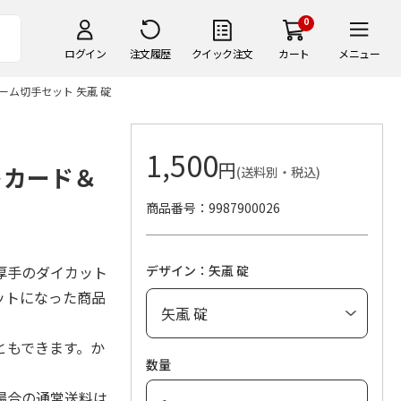
0
ログイン
注文履歴
クイック注文
カート
メニュー
ーム切手セット 矢颪 碇
1,500
円
トカード＆
(送料別・税込)
商品番号
9987900026
厚手のダイカット
デザイン：矢颪 碇
ットになった商品
ともできます。か
数量
場合の通常送料は