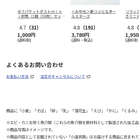
ゆうパケットポストｍｉｎ
＜お中元＞新つぶらなオー
リラッ
ｉ封筒（1個（50枚）セッ
ルスターズ
きミニ
ト）
4.7
（31）
4.8
（191）
4.8
（
1,000円
3,780円
1,95
(送料別)
(送料・税込)
(送料別
よくあるお問い合わせ
お支払い方法
注文のキャンセルについて
商品に「小麦」「そば」「卵」「乳」「落花生」「えび」「かに」「くるみ」
※エビ・カニを除く魚介類（これらの魚介類を原材料として製造された加工品
※商品写真はイメージです。
※商品内容として記載されていない「小道具類」はお届けする商品に含まれて