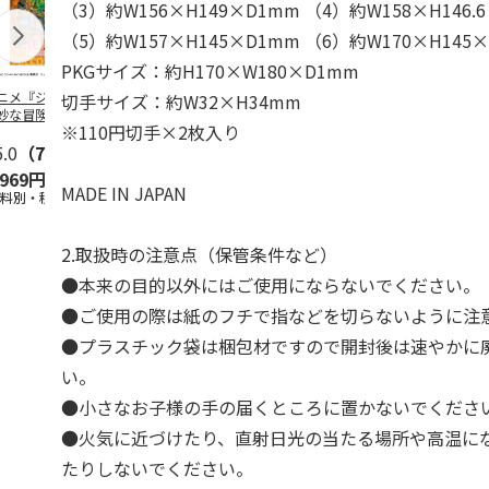
（3）約W156×H149×D1mm （4）約W158×H146.
（5）約W157×H145×D1mm （6）約W170×H145
PKGサイズ：約H170×W180×D1mm
ニメ『ジョジョの
水森亜土／ステッカ
リラックマ／マルチ
令和八年七
切手サイズ：約W32×H34mm
妙な冒険 黄金の
ーセット
ケース
優勝力士純金
※110円切手×2枚入り
』チョコラータと
【安青錦】
ッ
5.0
…
（7）
5.0
（6）
,969円
600円
1,100円
605,000
MADE IN JAPAN
送料別・税込)
(送料別・税込)
(送料別・税込)
(送料・税込)
2.取扱時の注意点（保管条件など）
●本来の目的以外にはご使用にならないでください。
●ご使用の際は紙のフチで指などを切らないように注
●プラスチック袋は梱包材ですので開封後は速やかに
い。
●小さなお子様の手の届くところに置かないでくださ
●火気に近づけたり、直射日光の当たる場所や高温に
たりしないでください。