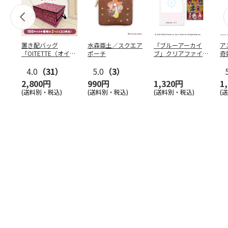
置き配バッグ
水森亜土／スクエア
「ブルーアーカイ
ア
「OITETTE（オイテ
ポーチ
ブ」クリアファイル
奇
ッテ）」
&ステッカーセット
風
4.0
（31）
5.0
（3）
セ
2,800円
990円
1,320円
1
(送料別・税込)
(送料別・税込)
(送料別・税込)
(