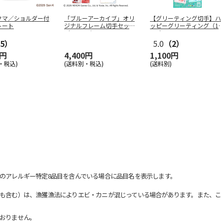
クマ／ショルダー付
「ブルーアーカイブ」オリ
【グリーティング切手】ハ
トート
ジナルフレーム切手セット
ッピーグリーティング（1
（レッドウ
…
0円）
5）
5.0
（2）
0円
4,400円
1,100円
・税込)
(送料別・税込)
(送料別)
のアレルギー特定8品目を含んでいる場合に品目名を表示します。
も含む）は、漁獲漁法によりエビ・カニが混じっている場合があります。また、こ
おりません。