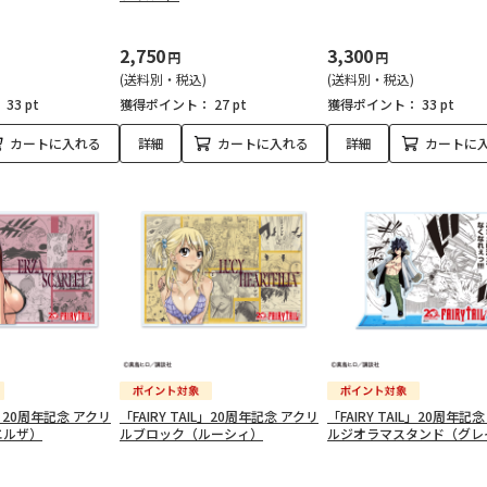
2,750
3,300
円
円
(送料別・税込)
(送料別・税込)
：
33 pt
獲得ポイント：
27 pt
獲得ポイント：
33 pt
カートに入れる
詳細
カートに入れる
詳細
カートに
IL」20周年記念 アクリ
「FAIRY TAIL」20周年記念 アクリ
「FAIRY TAIL」20周年記
エルザ）
ルブロック（ルーシィ）
ルジオラマスタンド（グレ