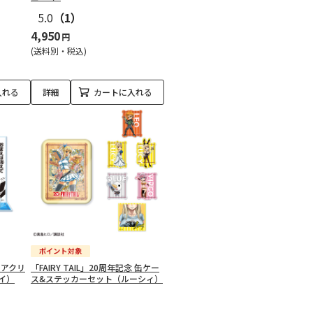
5.0
（1）
4,950
円
(送料別・税込)
入れる
詳細
カートに入れる
念 アクリ
「FAIRY TAIL」20周年記念 缶ケー
イ）
ス&ステッカーセット（ルーシィ）