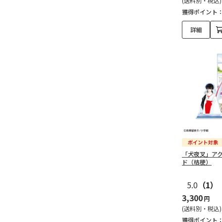
(送料別・税込)
獲得ポイント
桃源暗鬼（14）
詳細
TVアニメ『桃源暗鬼』レ
コスタ（2）
ダイカットカード＆フレ
ーム切手セット（全6
種）（6）
ダイカットカード（全6
種）（6）
「犬夜叉」ア
銀河特急ミルキー☆サブウェ
ド（桔梗）
イ（13）
5.0
（1）
「銀河特急ミルキー☆サ
3,300
円
ブウェイ」オリジナルグ
(送料別・税込)
ッズ（13）
獲得ポイント