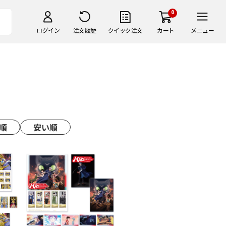
0
ログイン
注文履歴
クイック注文
カート
メニュー
順
安い順