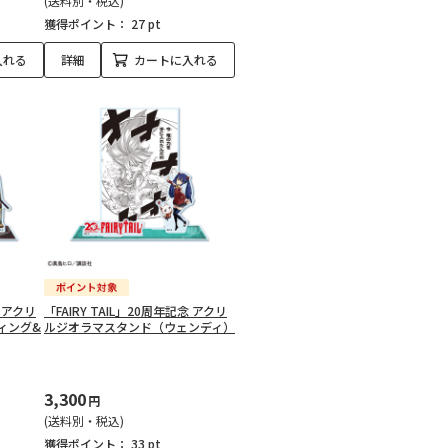
(送料別・税込)
獲得ポイント：
27 pt
入れる
詳細
カートに入れる
念 アクリ
「FAIRY TAIL」20周年記念 アクリ
ィング&
ルジオラマスタンド（ウェンディ）
3,300
円
(送料別・税込)
獲得ポイント：
33 pt