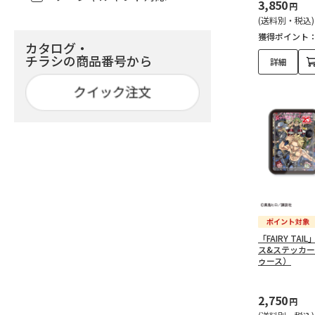
3,850
円
グッズ＋フレーム切手セ
(送料別・税込)
ット（10）
獲得ポイント
カタログ・
ブルーロック アキュリル
チラシの商品番号から
詳細
セット（6）
ブルーロック スポーツセ
ット（3）
パンダコパンダ（7）
『ALIVE』 & 『SQ』 10TH
ANNIVERSARY オリジナルグ
ッズ（17）
「FAIRY TA
フレーム切手セット
ス&ステッカ
ゥース）
（4）
レコード風キーホルダー
2,750
円
（8）