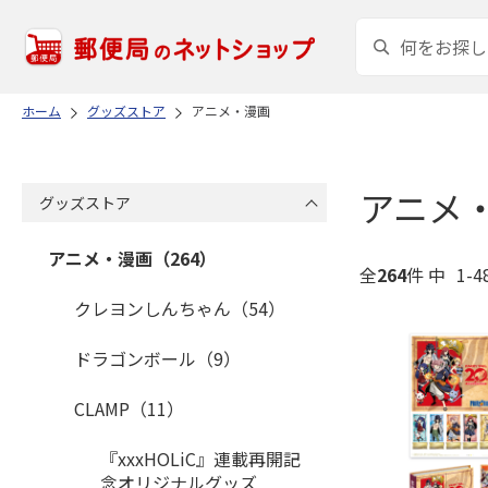
ホーム
グッズストア
アニメ・漫画
アニメ
グッズストア
アニメ・漫画（264）
全
264
件 中
1-
クレヨンしんちゃん（54）
ドラゴンボール（9）
CLAMP（11）
『xxxHOLiC』連載再開記
念オリジナルグッズ