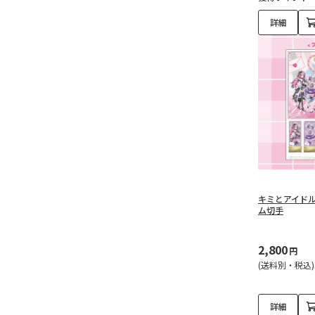
概念アクリルスタンド
詳細
（6）
トートバッグ（2）
めぞん一刻（5）
「めぞん一刻」オリジナ
ルグッズ（5）
犬夜叉（12）
キミとアイド
「犬夜叉」オリジナルグ
ム切手
ッズ（2）
2,800
円
「犬夜叉」アクリルジオ
(送料別・税込)
ラマスタンド（6）
「犬夜叉」ミニアートセ
詳細