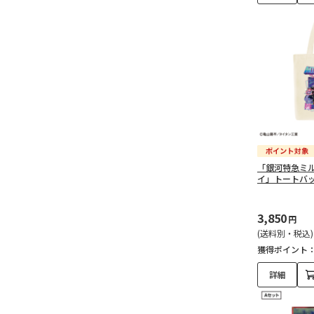
ット（2）
「犬夜叉」ミニポーチ
（2）
聖闘士星矢（3）
聖闘士星矢☆TVアニメ40
周年記念オリジナルグッ
ズ（3）
「銀河特急ミ
イ」トートバッ
FAIRY TAIL（17）
「FAIRY TAIL」連載20周
3,850
円
年記念 オリジナルグッズ
(送料別・税込)
（2）
獲得ポイント
連載20周年記念 アクリル
詳細
ジオラマスタンド（7）