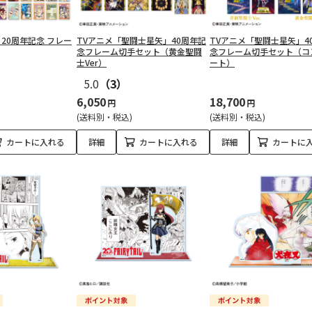
IL」20周年記念 フレー
TVアニメ「聖闘士星矢」40周年記
TVアニメ「聖闘士星矢」4
念フレーム切手セット（黄金聖闘
念フレーム切手セット（コ
士Ver）
ート）
5.0
（3）
6,050
18,700
円
円
(送料別・税込)
(送料別・税込)
カートに入れる
詳細
カートに入れる
詳細
カートに