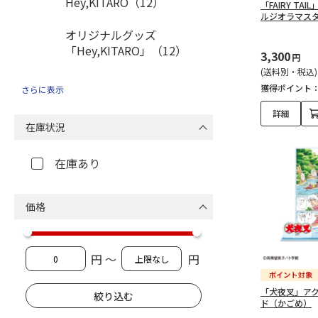
Hey,KITARO（12）
「FAIRY TA
ルジオラマス
オリジナルグッズ
「Hey,KITARO」（12）
3,300
円
(送料別・税込)
Hey,KITARO そえぶみ
獲得ポイント
さらに表示
箋（4）
詳細
在庫状況
Hey,KITARO ダイカッ
トレター（1）
在庫あり
Hey,KITARO レターセ
ット（2）
価格
Hey,KITARO メモパッ
ド（1）
円 ～
円
Hey,KITARO フレーク
シール（1）
「犬夜叉」ア
ド（かごめ）