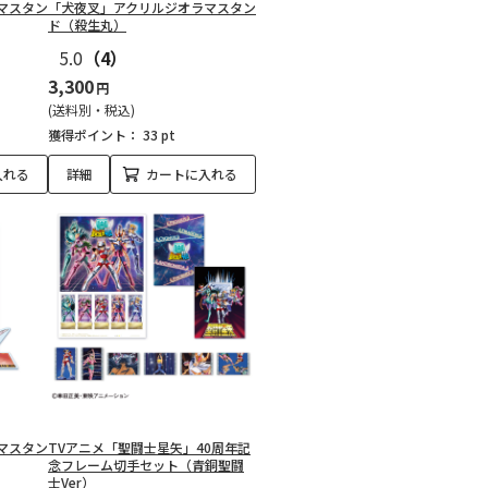
マスタン
「犬夜叉」アクリルジオラマスタン
ド（殺生丸）
5.0
（4）
3,300
円
(送料別・税込)
獲得ポイント：
33 pt
入れる
詳細
カートに入れる
マスタン
TVアニメ「聖闘士星矢」40周年記
念フレーム切手セット（青銅聖闘
士Ver）