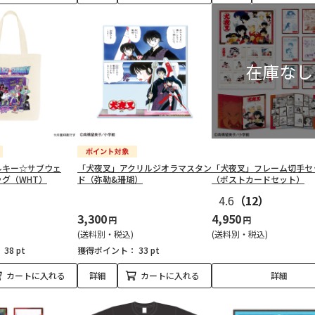
ルキー☆サブウェ
「犬夜叉」アクリルジオラマスタン
「犬夜叉」フレーム切手セ
グ（WHT）
ド（弥勒&珊瑚）
（ポストカードセット）
4.6
（12）
3,300
4,950
円
円
(送料別・税込)
(送料別・税込)
：
38 pt
獲得ポイント：
33 pt
カートに入れる
詳細
カートに入れる
詳細