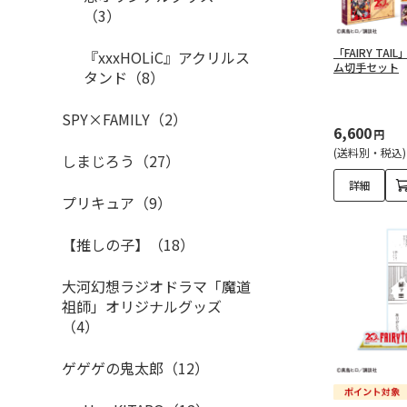
（3）
「FAIRY TA
『xxxHOLiC』アクリルス
ム切手セット
タンド（8）
SPY×FAMILY（2）
6,600
円
(送料別・税込)
しまじろう（27）
詳細
プリキュア（9）
【推しの子】（18）
大河幻想ラジオドラマ「魔道
祖師」オリジナルグッズ
（4）
ゲゲゲの鬼太郎（12）