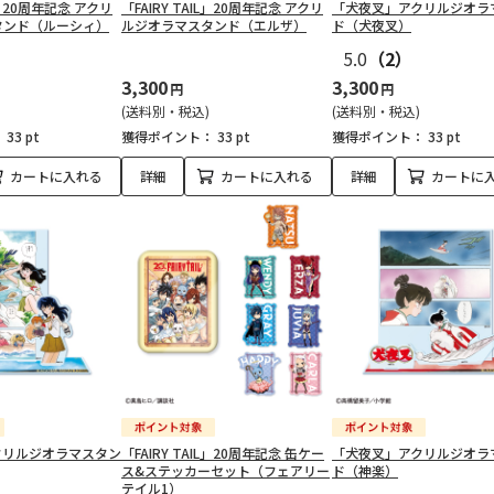
IL」20周年記念 アクリ
「FAIRY TAIL」20周年記念 アクリ
「犬夜叉」アクリルジオラ
タンド（ルーシィ）
ルジオラマスタンド（エルザ）
ド（犬夜叉）
5.0
（2）
3,300
3,300
円
円
(送料別・税込)
(送料別・税込)
：
33 pt
獲得ポイント：
33 pt
獲得ポイント：
33 pt
カートに入れる
詳細
カートに入れる
詳細
カートに
クリルジオラマスタン
「FAIRY TAIL」20周年記念 缶ケー
「犬夜叉」アクリルジオラ
ス&ステッカーセット（フェアリー
ド（神楽）
テイル1）