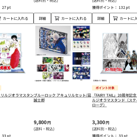
(送料別・税込)
(送料別・税込)
：
27 pt
獲得ポイント：
132 pt
カートに入れる
詳細
カートに入れる
詳細
カートに
クリルジオラマスタン
ブルーロック アキュリルセット/凪
「FAIRY TAIL」20周年記
誠士郎
ルジオラマスタンド（ステ
ローグ）
9,800
3,300
円
円
(送料・税込)
(送料別・税込)
：
33 pt
獲得ポイント：
33 pt