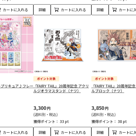
カートに入れる
詳細
カートに入れる
詳細
カートに
ルプリキュア♪フレー
「FAIRY TAIL」20周年記念 アクリ
「FAIRY TAIL」20周年記
ルジオラマスタンド（ナツ）
ルブロック（ナツ）
3,300
3,850
円
円
(送料別・税込)
(送料別・税込)
獲得ポイント：
33 pt
獲得ポイント：
38 pt
カートに入れる
詳細
カートに入れる
詳細
カートに