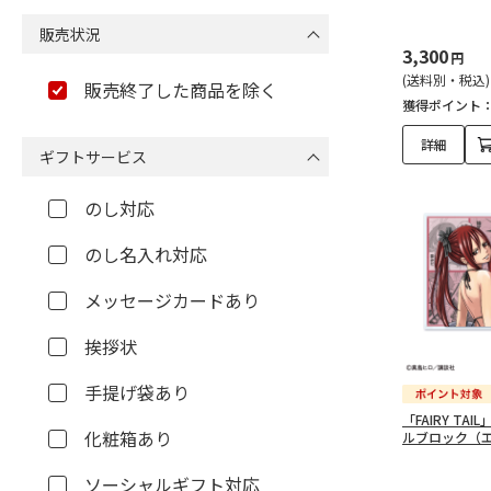
Hey,KITARO ボールペ
ン（2）
販売状況
3,300
円
(送料別・税込)
Hey,KITARO クリアペ
販売終了した商品を除く
ンケース（1）
獲得ポイント
詳細
ギフトサービス
スレイヤーズ（8）
のし対応
「スレイヤーズ」35周年
記念オリジナルグッズ
のし名入れ対応
（8）
メッセージカードあり
「スレイヤーズ」35周年
記念ラゲッジタグ（4）
挨拶状
おジャ魔女どれみ（7）
手提げ袋あり
「FAIRY TA
ブルーロック（10）
化粧箱あり
ルブロック（
ブルーロック オリジナル
ソーシャルギフト対応