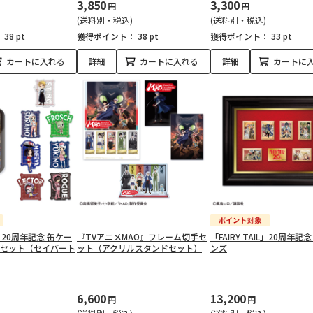
3,850
3,300
円
円
(送料別・税込)
(送料別・税込)
：
38 pt
獲得ポイント：
38 pt
獲得ポイント：
33 pt
カートに入れる
詳細
カートに入れる
詳細
カートに
IL」20周年記念 缶ケー
『TVアニメMAO』フレーム切手セ
「FAIRY TAIL」20周年記
ーセット（セイバート
ット（アクリルスタンドセット）
ンズ
6,600
13,200
円
円