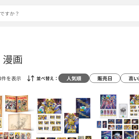
・漫画
48件
を表示
人気順
販売日
高い
並べ替え：