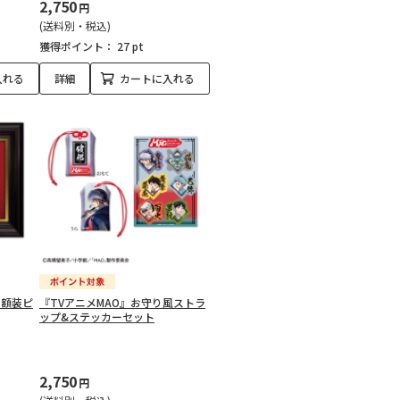
2,750
円
(送料別・税込)
獲得ポイント：
27 pt
入れる
詳細
カートに入れる
念 額装ピ
『TVアニメMAO』お守り風ストラ
ップ&ステッカーセット
2,750
円