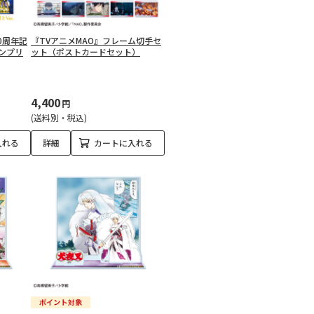
0周年記
『TVアニメMAO』フレーム切手セ
ンプリ
ット（ポストカードセット）
4,400
円
(送料別・税込)
入れる
詳細
カートに入れる