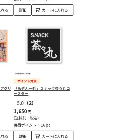
入れる
詳細
カートに入れる
念 アクリ
「めぞん一刻」スナック茶々丸コ
ースター
5.0
（2）
1,650
円
(送料別・税込)
獲得ポイント：
16 pt
入れる
詳細
カートに入れる