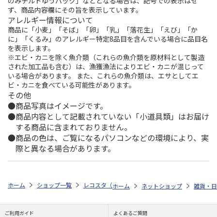
のみチルドゆうパック」などとなる場合は、記号での表示はせ
ず、商品内容欄にその旨を表示しています。
アレルギー情報について
商品に「小麦」「そば」「卵」「乳」「落花生」「えび」「か
に」「くるみ」のアレルギー特定8品目を含んでいる場合に品目名
を表示します。
※エビ・カニを除く魚介類（これらの魚介類を原材料として製造
された加工品も含む）は、漁獲漁法によりエビ・カニが混じって
いる場合があります。 また、これらの魚介類は、エサとしてエ
ビ・カニを食べている可能性があります。
その他
商品写真はイメージです。
商品内容として記載されていない「小道具類」はお届け
する商品に含まれておりません。
商品の色は、ご覧になるパソコンなどの環境により、実
際と異なる場合があります。
ホーム
ショップ一覧
レコスタ（株式会社電通プロモーション）
『桃
ホーム
ネットショップ
雑貨・日
ご利用ガイド
よくあるご質問