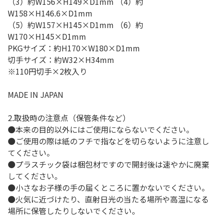
（3）約W156×H149×D1mm （4）約
W158×H146.6×D1mm
（5）約W157×H145×D1mm （6）約
W170×H145×D1mm
PKGサイズ：約H170×W180×D1mm
切手サイズ：約W32×H34mm
※110円切手×2枚入り
MADE IN JAPAN
2.取扱時の注意点（保管条件など）
●本来の目的以外にはご使用にならないでください。
●ご使用の際は紙のフチで指などを切らないように注意し
てください。
●プラスチック袋は梱包材ですので開封後は速やかに廃棄
してください。
●小さなお子様の手の届くところに置かないでください。
●火気に近づけたり、直射日光の当たる場所や高温になる
場所に保管したりしないでください。