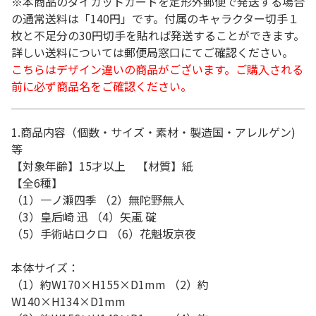
※本商品のダイカットカードを定形外郵便で発送する場合
の通常送料は「140円」です。付属のキャラクター切手１
枚と不足分の30円切手を貼れば発送することができます。
詳しい送料については郵便局窓口にてご確認ください。
こちらはデザイン違いの商品がございます。ご購入される
前に必ず商品名をご確認ください。
1.商品内容（個数・サイズ・素材・製造国・アレルゲン)
等
【対象年齢】15才以上 【材質】紙
【全6種】
（1）一ノ瀬四季 （2）無陀野無人
（3）皇后崎 迅 （4）矢颪 碇
（5）手術岾ロクロ （6）花魁坂京夜
本体サイズ：
（1）約W170×H155×D1mm （2）約
W140×H134×D1mm