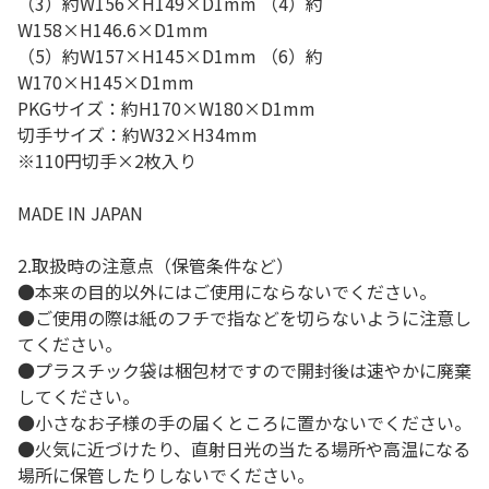
（3）約W156×H149×D1mm （4）約
W158×H146.6×D1mm
（5）約W157×H145×D1mm （6）約
W170×H145×D1mm
PKGサイズ：約H170×W180×D1mm
切手サイズ：約W32×H34mm
※110円切手×2枚入り
MADE IN JAPAN
2.取扱時の注意点（保管条件など）
●本来の目的以外にはご使用にならないでください。
●ご使用の際は紙のフチで指などを切らないように注意し
てください。
●プラスチック袋は梱包材ですので開封後は速やかに廃棄
してください。
●小さなお子様の手の届くところに置かないでください。
●火気に近づけたり、直射日光の当たる場所や高温になる
場所に保管したりしないでください。