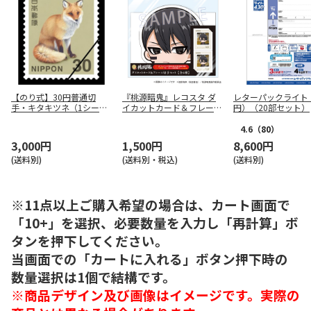
【のり式】30円普通切
『桃源暗鬼』レコスタ ダ
レターパックライト（
手・キタキツネ（1シート
イカットカード＆フレーム
円）（20部セット）
100枚）
切手セット 無陀野無人
4.6
（80）
3,000円
1,500円
8,600円
(送料別)
(送料別・税込)
(送料別)
※11点以上ご購入希望の場合は、カート画面で
「10+」を選択、必要数量を入力し「再計算」ボ
タンを押下してください。
当画面での「カートに入れる」ボタン押下時の
数量選択は1個で結構です。
※商品デザイン及び画像はイメージです。実際の