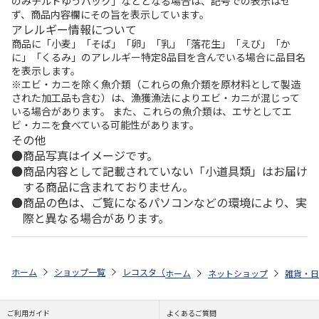
のみチルドゆうパック」などとなる場合は、記号での表示はせ
ず、商品内容欄にその旨を表示しています。
アレルギー情報について
商品に「小麦」「そば」「卵」「乳」「落花生」「えび」「か
に」「くるみ」のアレルギー特定8品目を含んでいる場合に品目名
を表示します。
※エビ・カニを除く魚介類（これらの魚介類を原材料として製造
された加工品も含む）は、漁獲漁法によりエビ・カニが混じって
いる場合があります。 また、これらの魚介類は、エサとしてエ
ビ・カニを食べている可能性があります。
その他
商品写真はイメージです。
商品内容として記載されていない「小道具類」はお届け
する商品に含まれておりません。
商品の色は、ご覧になるパソコンなどの環境により、実
際と異なる場合があります。
ホーム
ショップ一覧
レコスタ（株式会社電通プロモーション）
『桃
ホーム
ネットショップ
雑貨・日
ご利用ガイド
よくあるご質問