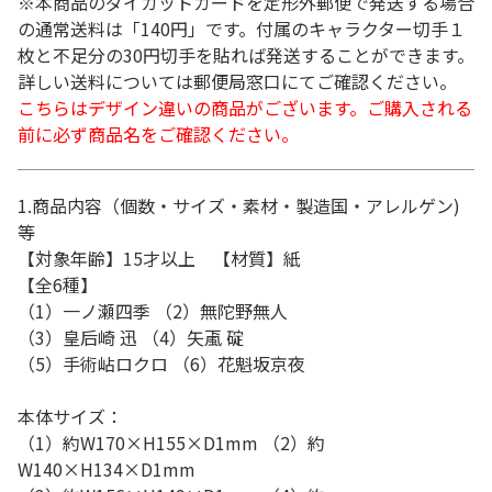
※本商品のダイカットカードを定形外郵便で発送する場合
の通常送料は「140円」です。付属のキャラクター切手１
枚と不足分の30円切手を貼れば発送することができます。
詳しい送料については郵便局窓口にてご確認ください。
こちらはデザイン違いの商品がございます。ご購入される
前に必ず商品名をご確認ください。
1.商品内容（個数・サイズ・素材・製造国・アレルゲン)
等
【対象年齢】15才以上 【材質】紙
【全6種】
（1）一ノ瀬四季 （2）無陀野無人
（3）皇后崎 迅 （4）矢颪 碇
（5）手術岾ロクロ （6）花魁坂京夜
本体サイズ：
（1）約W170×H155×D1mm （2）約
W140×H134×D1mm