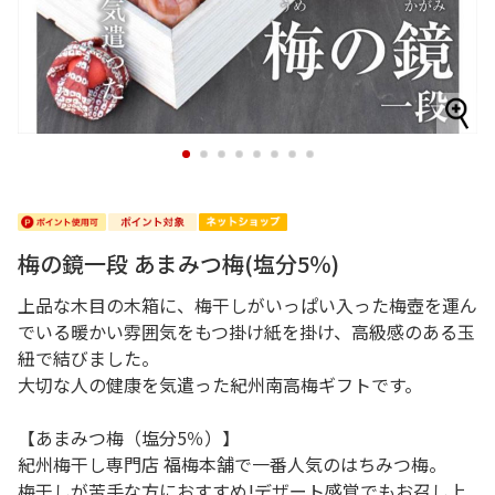
1
2
3
4
5
6
7
8
梅の鏡一段 あまみつ梅(塩分5％)
上品な木目の木箱に、梅干しがいっぱい入った梅壺を運ん
でいる暖かい雰囲気をもつ掛け紙を掛け、高級感のある玉
紐で結びました。
大切な人の健康を気遣った紀州南高梅ギフトです。
【あまみつ梅（塩分5％）】
紀州梅干し専門店 福梅本舗で一番人気のはちみつ梅。
梅干しが苦手な方におすすめ!デザート感覚でもお召し上