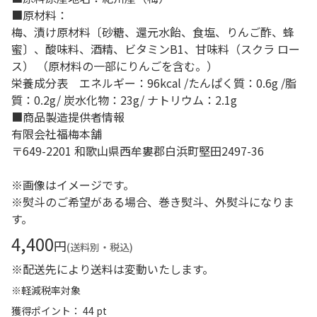
■原材料：
梅、漬け原材料〔砂糖、還元水飴、食塩、りんご酢、蜂
蜜〕、酸味料、酒精、ビタミンB1、甘味料（スクラ ロー
ス） （原材料の一部にりんごを含む。）
栄養成分表 エネルギー：96kcal /たんぱく質：0.6g /脂
質：0.2g/ 炭水化物：23g/ ナトリウム：2.1g
■商品製造提供者情報
有限会社福梅本舗
〒649-2201 和歌山県西牟婁郡白浜町堅田2497-36
※画像はイメージです。
※熨斗のご希望がある場合、巻き熨斗、外熨斗になりま
す。
4,400
円
(送料別・税込)
※配送先により送料は変動いたします。
※軽減税率対象
獲得ポイント： 44 pt