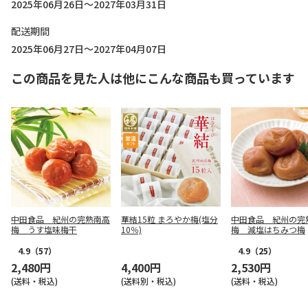
2025年06月26日～2027年03月31日
配送期間
2025年06月27日～2027年04月07日
この商品を見た人は他にこんな商品も買っています
中田食品 紀州の完熟南高
華結15粒 まろやか梅(塩分
中田食品 紀州の完
梅 うす塩味梅干
10％)
梅 減塩はちみつ梅
4.9
（57）
4.9
（25）
2,480円
4,400円
2,530円
(送料・税込)
(送料別・税込)
(送料・税込)