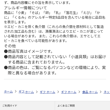
ず、商品内容欄にその旨を表示しています。
アレルギー情報について
商品に「小麦」「そば」「卵」「乳」「落花生」「えび」「か
に」「くるみ」のアレルギー特定8品目を含んでいる場合に品目名
を表示します。
※エビ・カニを除く魚介類（これらの魚介類を原材料として製造
された加工品も含む）は、漁獲漁法によりエビ・カニが混じって
いる場合があります。 また、これらの魚介類は、エサとしてエ
ビ・カニを食べている可能性があります。
その他
商品写真はイメージです。
商品内容として記載されていない「小道具類」はお届け
する商品に含まれておりません。
商品の色は、ご覧になるパソコンなどの環境により、実
際と異なる場合があります。
ホーム
ギフトストア
お年賀ギフト特集
全商品一覧
4,000円～5
ホーム
ギフトストア
ホーム
ギフトストア
お年賀ギフト特集
ホーム
食品・グルメストア
お年賀ギフト特集
ホーム
全商品一覧
ネッ
ご利用ガイド
よくあるご質問