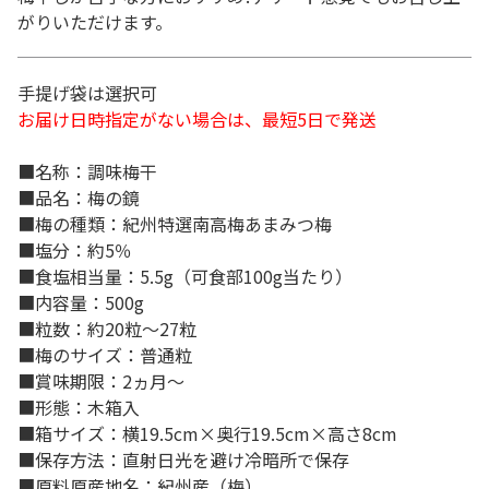
がりいただけます。
手提げ袋は選択可
お届け日時指定がない場合は、最短5日で発送
■名称：調味梅干
■品名：梅の鏡
■梅の種類：紀州特選南高梅あまみつ梅
■塩分：約5％
■食塩相当量：5.5g（可食部100g当たり）
■内容量：500g
■粒数：約20粒～27粒
■梅のサイズ：普通粒
■賞味期限：2ヵ月～
■形態：木箱入
■箱サイズ：横19.5cm×奥行19.5cm×高さ8cm
■保存方法：直射日光を避け冷暗所で保存
■原料原産地名：紀州産（梅）