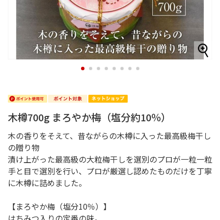
1
2
3
4
5
6
7
8
木樽700g まろやか梅（塩分約10％）
木の香りをそえて、昔ながらの木樽に入った最高級梅干し
の贈り物
漬け上がった最高級の大粒梅干しを選別のプロが一粒一粒
手と目で選別を行い、プロが厳選し認めたものだけを丁寧
に木樽に詰めました。
【まろやか梅（塩分10％）】
はちみつ入りの定番の味。