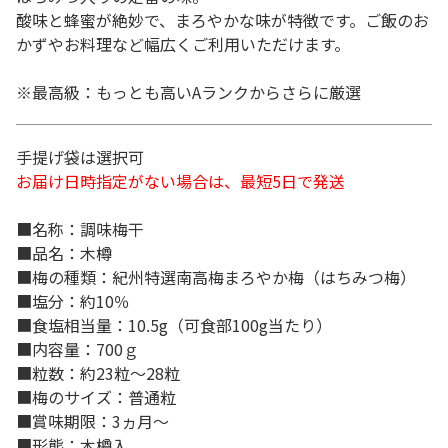
酸味と蜂蜜が絶妙で、まろやかな味が特徴です。ご飯のお
かずやお料理など幅広くご利用いただけます。
※最高級：もっとも高いAランクからさらに厳選
手提げ袋は選択可
お届け日時指定がない場合は、最短5日で発送
■名称：調味梅干
■品名：木樽
■梅の種類：紀州特選南高梅まろやか梅（はちみつ梅）
■塩分：約10％
■食塩相当量：10.5g（可食部100g当たり）
■内容量：700ｇ
■粒数：約23粒～28粒
■梅のサイズ：普通粒
■賞味期限：3ヵ月～
■形態：木樽入