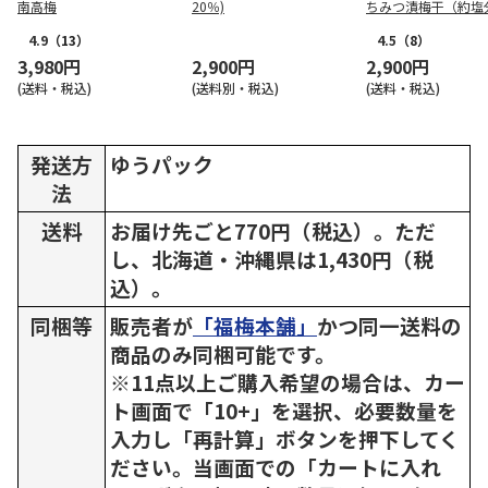
南高梅
20％)
ちみつ漬梅干（約塩
４％） ３５０ｇ×
4.9
（13）
4.5
（8）
3,980円
2,900円
2,900円
(送料・税込)
(送料別・税込)
(送料・税込)
発送方
ゆうパック
法
送料
お届け先ごと770円（税込）。ただ
し、北海道・沖縄県は1,430円（税
込）。
同梱等
販売者が
「福梅本舗」
かつ同一送料の
商品のみ同梱可能です。
※11点以上ご購入希望の場合は、カー
ト画面で「10+」を選択、必要数量を
入力し「再計算」ボタンを押下してく
ださい。当画面での「カートに入れ