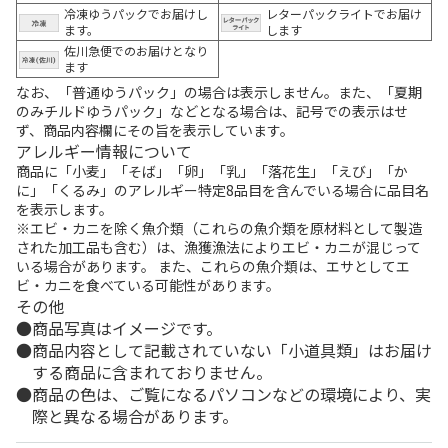
冷凍ゆうパックでお届けし
レターパックライトでお届け
ます。
します
佐川急便でのお届けとなり
ます
なお、「普通ゆうパック」の場合は表示しません。また、「夏期
のみチルドゆうパック」などとなる場合は、記号での表示はせ
ず、商品内容欄にその旨を表示しています。
アレルギー情報について
商品に「小麦」「そば」「卵」「乳」「落花生」「えび」「か
に」「くるみ」のアレルギー特定8品目を含んでいる場合に品目名
を表示します。
※エビ・カニを除く魚介類（これらの魚介類を原材料として製造
された加工品も含む）は、漁獲漁法によりエビ・カニが混じって
いる場合があります。 また、これらの魚介類は、エサとしてエ
ビ・カニを食べている可能性があります。
その他
商品写真はイメージです。
商品内容として記載されていない「小道具類」はお届け
する商品に含まれておりません。
商品の色は、ご覧になるパソコンなどの環境により、実
際と異なる場合があります。