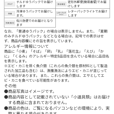
チルドゆうパックでお届け
定形外郵便(簡易書留)でお届
します
けします
冷凍ゆうパックでお届けし
レターパックライトでお届け
ます。
します
佐川急便でのお届けとなり
ます
なお、「普通ゆうパック」の場合は表示しません。また、「夏期
のみチルドゆうパック」などとなる場合は、記号での表示はせ
ず、商品内容欄にその旨を表示しています。
アレルギー情報について
商品に「小麦」「そば」「卵」「乳」「落花生」「えび」「か
に」「くるみ」のアレルギー特定8品目を含んでいる場合に品目名
を表示します。
※エビ・カニを除く魚介類（これらの魚介類を原材料として製造
された加工品も含む）は、漁獲漁法によりエビ・カニが混じって
いる場合があります。 また、これらの魚介類は、エサとしてエ
ビ・カニを食べている可能性があります。
その他
商品写真はイメージです。
商品内容として記載されていない「小道具類」はお届け
する商品に含まれておりません。
商品の色は、ご覧になるパソコンなどの環境により、実
際と異なる場合があります。