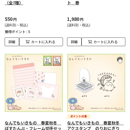
（全7種）
ト 春
550
1,980
円
円
(送料別・税込)
(送料別・税込)
獲得ポイント :
5
詳細
カートに入れる
詳細
カートに入れる
なんでもいきもの 春夏秋冬
なんでもいきもの 春夏秋冬
ぽすたんぷ・フレーム切手セッ
アクスタンプ のりおにぎり