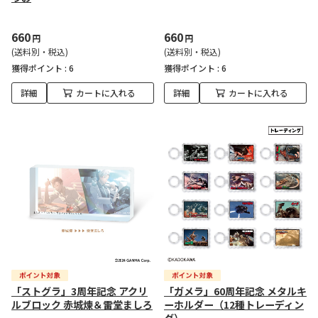
660
660
円
円
(送料別・税込)
(送料別・税込)
獲得ポイント :
6
獲得ポイント :
6
詳細
カートに入れる
詳細
カートに入れる
「ストグラ」3周年記念 アクリ
「ガメラ」60周年記念 メタルキ
ルブロック 赤城煉＆雷堂ましろ
ーホルダー（12種トレーディン