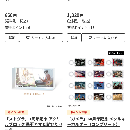
660
1,320
円
円
(送料別・税込)
(送料別・税込)
獲得ポイント :
6
獲得ポイント :
13
詳細
カートに入れる
詳細
カートに入れる
「ストグラ」3周年記念 アクリ
「ガメラ」60周年記念 メタルキ
ルブロック 黒亜ネマ＆髭野たけ
ーホルダー（コンプリート）
ーら