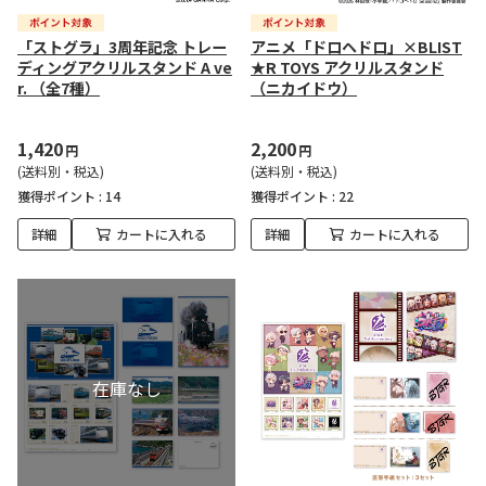
「ストグラ」3周年記念 トレー
アニメ「ドロヘドロ」×BLIST
ディングアクリルスタンド A ve
★R TOYS アクリルスタンド
r. （全7種）
（ニカイドウ）
1,420
2,200
円
円
(送料別・税込)
(送料別・税込)
獲得ポイント :
14
獲得ポイント :
22
詳細
カートに入れる
詳細
カートに入れる