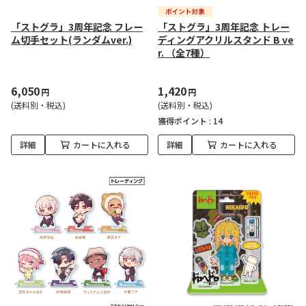
「ストグラ」3周年記念 フレー
「ストグラ」3周年記念 トレー
ム切手セット(ランダムver.)
ディングアクリルスタンド B ve
r. （全7種）
6,050
1,420
円
円
(送料別・税込)
(送料別・税込)
獲得ポイント :
14
詳細
カートに入れる
詳細
カートに入れる