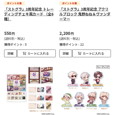
「ストグラ」3周年記念 トレー
「ストグラ」3周年記念 アクリ
ディングチェキ風カード （全6
ルブロック 鬼野ねね＆ヴァンダ
種）
ーマー
550
2,200
円
円
(送料別・税込)
(送料別・税込)
獲得ポイント :
5
獲得ポイント :
22
詳細
カートに入れる
詳細
カートに入れる