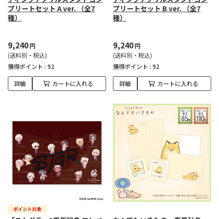
プリートセット A ver. （全7
プリートセット B ver. （全7
種）
種）
9,240
9,240
円
円
(送料別・税込)
(送料別・税込)
獲得ポイント :
92
獲得ポイント :
92
詳細
カートに入れる
詳細
カートに入れる