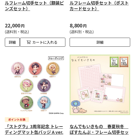
ルフレーム切手セット（額装ピ
ルフレーム切手セット（ポスト
ンズセット）
カードセット）
22,000
8,800
円
円
(送料別・税込)
(送料別・税込)
詳細
カートに入れる
詳細
「ストグラ」3周年記念 トレー
なんでもいきもの 春夏秋冬
ディングマット缶バッジ A ver.
ぽすたんぷ・フレーム切手セッ