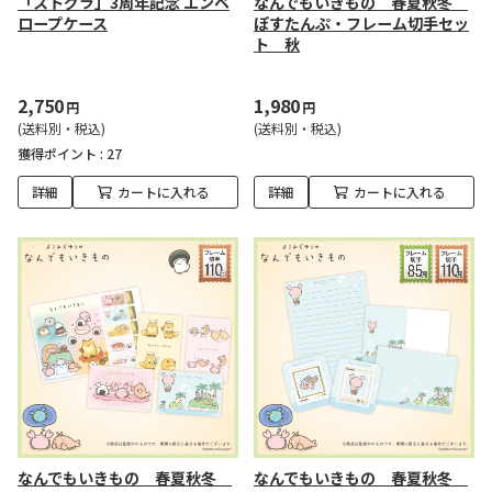
「ストグラ」3周年記念 エンベ
なんでもいきもの 春夏秋冬
ロープケース
ぽすたんぷ・フレーム切手セッ
ト 秋
2,750
1,980
円
円
(送料別・税込)
(送料別・税込)
獲得ポイント :
27
詳細
カートに入れる
詳細
カートに入れる
なんでもいきもの 春夏秋冬
なんでもいきもの 春夏秋冬