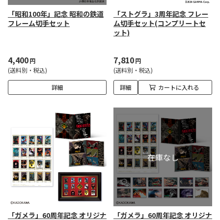
「昭和100年」記念 昭和の鉄道
「ストグラ」3周年記念 フレー
フレーム切手セット
ム切手セット(コンプリートセ
ット)
4,400
7,810
円
円
(送料別・税込)
(送料別・税込)
詳細
詳細
カートに入れる
「ガメラ」60周年記念 オリジナ
「ガメラ」60周年記念 オリジナ