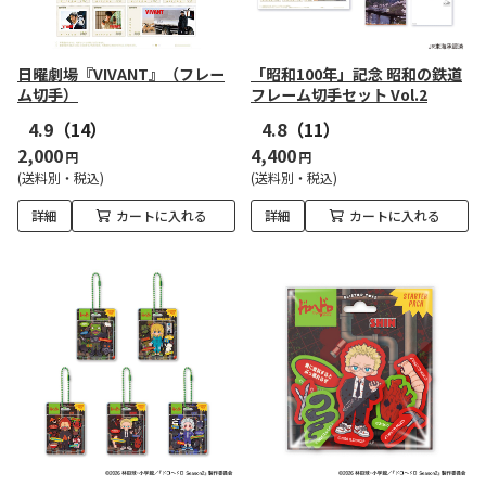
日曜劇場『VIVANT』（フレー
「昭和100年」記念 昭和の鉄道
ム切手）
フレーム切手セット Vol.2
4.9
（14）
4.8
（11）
2,000
4,400
円
円
(送料別・税込)
(送料別・税込)
詳細
カートに入れる
詳細
カートに入れる