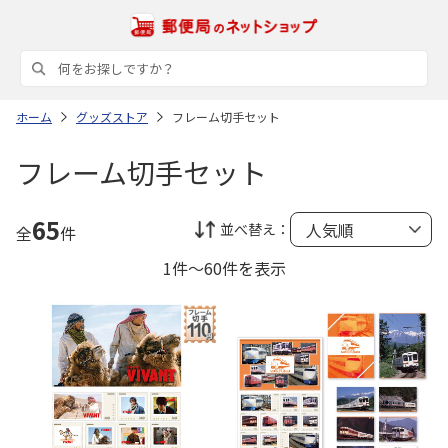
ホーム
グッズストア
フレーム切手セット
フレーム切手セット
65
並べ替え：
全
件
1件～60件を表示