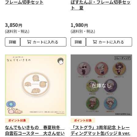
フレーム切手セット
ぽすたんぷ・フレーム切手セッ
ト 夏
3,850
1,980
円
円
(送料別・税込)
(送料別・税込)
詳細
カートに入れる
詳細
カートに入れる
なんでもいきもの 春夏秋冬
「ストグラ」3周年記念 トレー
白雲石コースター 大さんせい
ディングマット缶バッジ B ver.