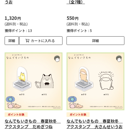
うお
（全7種）
1,320
550
円
円
(送料別・税込)
(送料別・税込)
獲得ポイント :
13
獲得ポイント :
5
詳細
カートに入れる
詳細
なんでもいきもの 春夏秋冬
なんでもいきもの 春夏秋冬
アクスタンプ だめぎつね
アクスタンプ 大さんせいうお