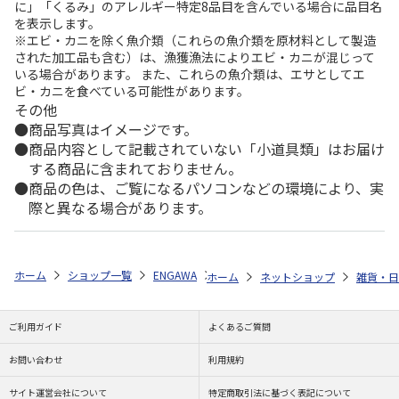
に」「くるみ」のアレルギー特定8品目を含んでいる場合に品目名
を表示します。
※エビ・カニを除く魚介類（これらの魚介類を原材料として製造
された加工品も含む）は、漁獲漁法によりエビ・カニが混じって
いる場合があります。 また、これらの魚介類は、エサとしてエ
ビ・カニを食べている可能性があります。
その他
商品写真はイメージです。
商品内容として記載されていない「小道具類」はお届け
する商品に含まれておりません。
商品の色は、ご覧になるパソコンなどの環境により、実
際と異なる場合があります。
ホーム
ショップ一覧
ENGAWA
「ガメラ」60周年記念 メタルキー
ホーム
ネットショップ
雑貨・日
ご利用ガイド
よくあるご質問
お問い合わせ
利用規約
サイト運営会社について
特定商取引法に基づく表記について