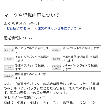
マークや記載内容について
よくあるお問い合わせ
お支払い方法
注文のキャンセルについて
配送情報について
ゆうパック等でお届けしま
ゆうパケットでお届けします
す
チルドゆうパックでお届け
定形外郵便(簡易書留)でお届
します
けします
冷凍ゆうパックでお届けし
レターパックライトでお届け
ます。
します
佐川急便でのお届けとなり
ます
なお、「普通ゆうパック」の場合は表示しません。また、「夏期
のみチルドゆうパック」などとなる場合は、記号での表示はせ
ず、商品内容欄にその旨を表示しています。
アレルギー情報について
商品に「小麦」「そば」「卵」「乳」「落花生」「えび」「か