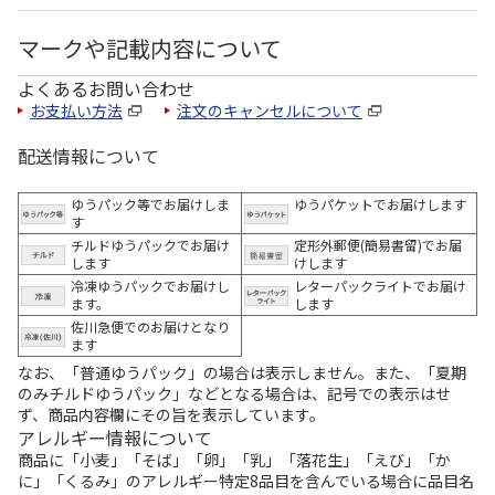
マークや記載内容について
よくあるお問い合わせ
お支払い方法
注文のキャンセルについて
配送情報について
ゆうパック等でお届けしま
ゆうパケットでお届けします
す
チルドゆうパックでお届け
定形外郵便(簡易書留)でお届
します
けします
冷凍ゆうパックでお届けし
レターパックライトでお届け
ます。
します
佐川急便でのお届けとなり
ます
なお、「普通ゆうパック」の場合は表示しません。また、「夏期
のみチルドゆうパック」などとなる場合は、記号での表示はせ
ず、商品内容欄にその旨を表示しています。
アレルギー情報について
商品に「小麦」「そば」「卵」「乳」「落花生」「えび」「か
に」「くるみ」のアレルギー特定8品目を含んでいる場合に品目名