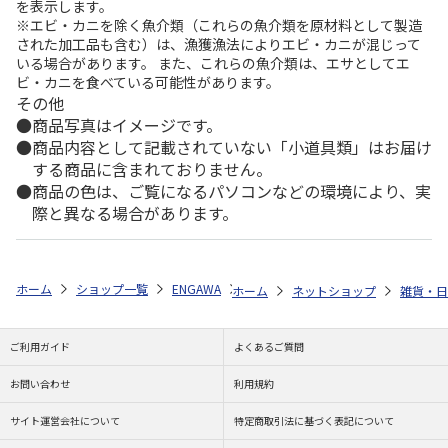
を表示します。
※エビ・カニを除く魚介類（これらの魚介類を原材料として製造
された加工品も含む）は、漁獲漁法によりエビ・カニが混じって
いる場合があります。 また、これらの魚介類は、エサとしてエ
ビ・カニを食べている可能性があります。
その他
商品写真はイメージです。
商品内容として記載されていない「小道具類」はお届け
する商品に含まれておりません。
商品の色は、ご覧になるパソコンなどの環境により、実
際と異なる場合があります。
ホーム
ショップ一覧
ENGAWA
「ストグラ」3周年記念 トレーディン
ホーム
ネットショップ
雑貨・日
ご利用ガイド
よくあるご質問
お問い合わせ
利用規約
サイト運営会社について
特定商取引法に基づく表記について