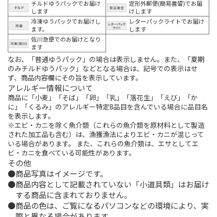
チルドゆうパックでお届け
定形外郵便(簡易書留)でお届
します
けします
冷凍ゆうパックでお届けし
レターパックライトでお届け
ます。
します
佐川急便でのお届けとなり
ます
なお、「普通ゆうパック」の場合は表示しません。また、「夏期
のみチルドゆうパック」などとなる場合は、記号での表示はせ
ず、商品内容欄にその旨を表示しています。
アレルギー情報について
商品に「小麦」「そば」「卵」「乳」「落花生」「えび」「か
に」「くるみ」のアレルギー特定8品目を含んでいる場合に品目名
を表示します。
※エビ・カニを除く魚介類（これらの魚介類を原材料として製造
された加工品も含む）は、漁獲漁法によりエビ・カニが混じって
いる場合があります。 また、これらの魚介類は、エサとしてエ
ビ・カニを食べている可能性があります。
その他
商品写真はイメージです。
商品内容として記載されていない「小道具類」はお届け
する商品に含まれておりません。
商品の色は、ご覧になるパソコンなどの環境により、実
際と異なる場合があります。