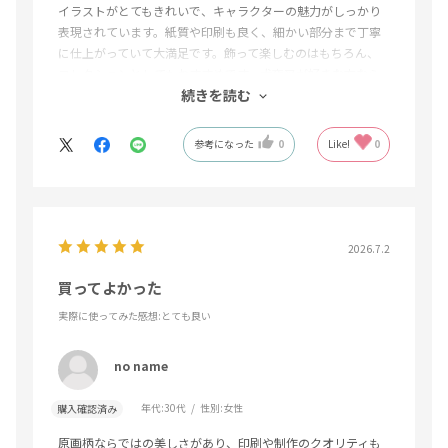
イラストがとてもきれいで、キャラクターの魅力がしっかり
表現されています。紙質や印刷も良く、細かい部分まで丁寧
に仕上がっていて大満足です。飾って楽しむのはもちろん、
コレクションとしてもおすすめです。犬夜叉が好きな方なら
続きを読む
ぜひ手に取ってほしいアイテムです。
参考になった
0
Like!
0
2026.7.2
買ってよかった
実際に使ってみた感想
:とても良い
no name
年代:
30代
性別:
女性
購入確認済み
原画柄ならではの美しさがあり、印刷や制作のクオリティも