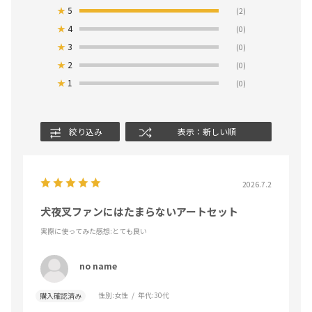
★
5
(2)
★
4
(0)
★
3
(0)
★
2
(0)
★
1
(0)
絞り込み
表示：新しい順
2026.7.2
犬夜叉ファンにはたまらないアートセット
実際に使ってみた感想
:とても良い
no name
性別:
女性
年代:
30代
購入確認済み