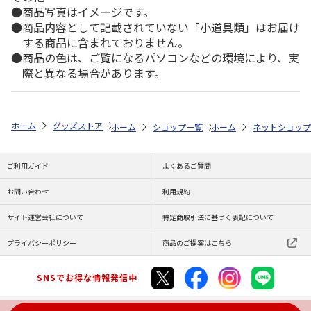
商品写真はイメージです。
商品内容として記載されていない「小道具類」はお届け
する商品に含まれておりません。
商品の色は、ご覧になるパソコンなどの環境により、実
際と異なる場合があります。
ホーム
グッズストア
アニメ・漫画
銀河特急ミルキー☆サブウェイ
ホーム
ショップ一覧
ホーム
ENGAWA
ネットショップ
「銀河特
ご利用ガイド
よくあるご質問
お問い合わせ
利用規約
サイト運営会社について
特定商取引法に基づく表記について
プライバシーポリシー
商品のご提案はこちら
SNSでお得な情報発信中