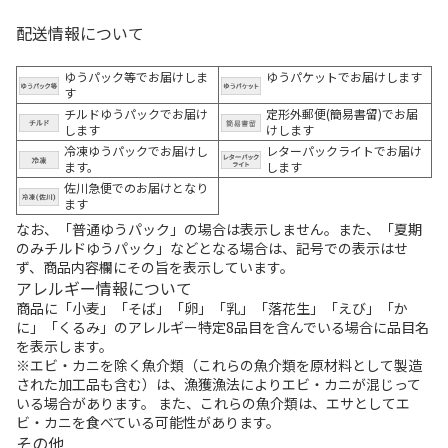
配送情報について
ゆうパック等でお届けしま
ゆうパケットでお届けします
す
チルドゆうパックでお届け
定形外郵便(簡易書留)でお届
します
けします
冷凍ゆうパックでお届けし
レターパックライトでお届け
ます。
します
佐川急便でのお届けとなり
ます
なお、「普通ゆうパック」の場合は表示しません。また、「夏期
のみチルドゆうパック」などとなる場合は、記号での表示はせ
ず、商品内容欄にその旨を表示しています。
アレルギー情報について
商品に「小麦」「そば」「卵」「乳」「落花生」「えび」「か
に」「くるみ」のアレルギー特定8品目を含んでいる場合に品目名
を表示します。
※エビ・カニを除く魚介類（これらの魚介類を原材料として製造
された加工品も含む）は、漁獲漁法によりエビ・カニが混じって
いる場合があります。 また、これらの魚介類は、エサとしてエ
ビ・カニを食べている可能性があります。
その他