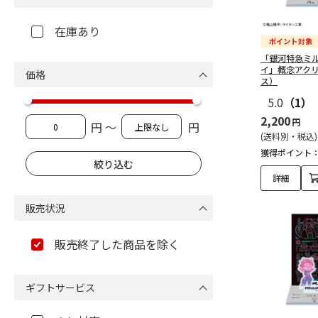
在庫あり
「銀河特急ミ
イ」概念アク
価格
ス）
5.0
（1）
2,200
円
円 ～
円
(送料別・税込)
獲得ポイント
詳細
販売状況
販売終了した商品を除く
ギフトサービス