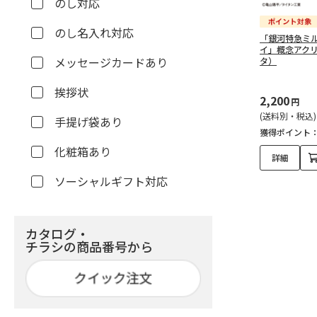
のし対応
のし名入れ対応
「銀河特急ミ
イ」概念アク
メッセージカードあり
タ）
挨拶状
2,200
円
(送料別・税込)
手提げ袋あり
獲得ポイント
化粧箱あり
詳細
ソーシャルギフト対応
カタログ・
チラシの商品番号から