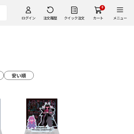
0
ログイン
注文履歴
クイック注文
カート
メニュー
安い順