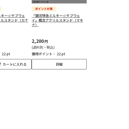
ルキー☆サブウェ
「銀河特急ミルキー☆サブウェ
リルスタンド（カナ
イ」概念アクリルスタンド（マキ
ナ）
2,200
円
(送料別・税込)
：
22 pt
獲得ポイント：
22 pt
カートに入れる
詳細