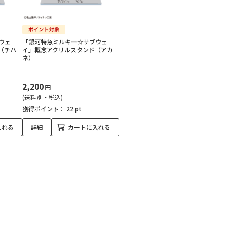
ウェ
「銀河特急ミルキー☆サブウェ
（チハ
イ」概念アクリルスタンド（アカ
ネ）
2,200
円
(送料別・税込)
獲得ポイント：
22 pt
入れる
詳細
カートに入れる