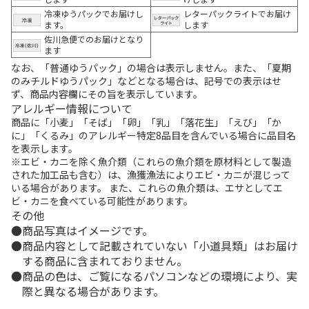
冷凍ゆうパックでお届けし
レターパックライトでお届け
ます。
します
佐川急便でのお届けとなり
ます
なお、「普通ゆうパック」の場合は表示しません。また、「夏期
のみチルドゆうパック」などとなる場合は、記号での表示はせ
ず、商品内容欄にその旨を表示しています。
アレルギー情報について
商品に「小麦」「そば」「卵」「乳」「落花生」「えび」「か
に」「くるみ」のアレルギー特定8品目を含んでいる場合に品目名
を表示します。
※エビ・カニを除く魚介類（これらの魚介類を原材料として製造
された加工品も含む）は、漁獲漁法によりエビ・カニが混じって
いる場合があります。 また、これらの魚介類は、エサとしてエ
ビ・カニを食べている可能性があります。
その他
商品写真はイメージです。
商品内容として記載されていない「小道具類」はお届け
する商品に含まれておりません。
商品の色は、ご覧になるパソコンなどの環境により、実
際と異なる場合があります。