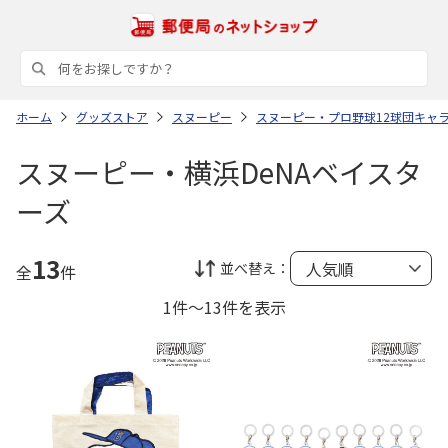
ホーム
グッズストア
スヌーピー
スヌーピー・プロ野球12球団キャ
スヌーピー・横浜DeNAベイスタ
ーズ
13
並べ替え：
全
件
1件～13件を表示