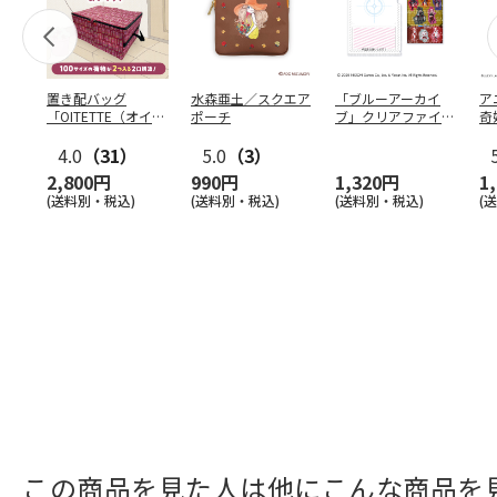
置き配バッグ
水森亜土／スクエア
「ブルーアーカイ
ア
「OITETTE（オイテ
ポーチ
ブ」クリアファイル
奇
ッテ）」
&ステッカーセット
風
4.0
（31）
5.0
（3）
セ
2,800円
990円
1,320円
1
(送料別・税込)
(送料別・税込)
(送料別・税込)
(
この商品を見た人は他にこんな商品を