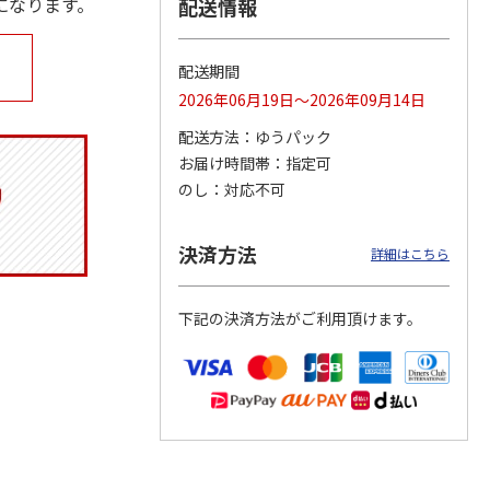
になります。
配送情報
配送期間
月場所
リラックマ／クリア
「犬夜叉」アクリル
大谷翔平 THE
2026年06月19日～2026年09月14日
製小判
ファイル３点セット
ジオラマスタンド
GOLDEN TWO-WAY
（殺生丸）
アクリルス
…
配送方法
ゆうパック
5.0
（4）
5.0
（4）
お届け時間帯
指定可
円
750円
3,300円
2,750円
のし
対応不可
(送料別・税込)
(送料別・税込)
(送料別・税込)
決済方法
詳細はこちら
下記の決済方法がご利用頂けます。