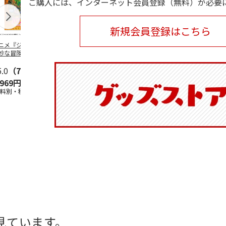
ご購入には、インターネット会員登録（無料）が必要
新規会員登録はこちら
ニメ『ジョジョの
水森亜土／ステッカ
リラックマ／マルチ
令和八年七
妙な冒険 黄金の
ーセット
ケース
優勝力士純金
』チョコラータと
【安青錦】
ッ
5.0
…
（7）
5.0
（6）
,969円
600円
1,100円
605,000
送料別・税込)
(送料別・税込)
(送料別・税込)
(送料・税込)
見ています。