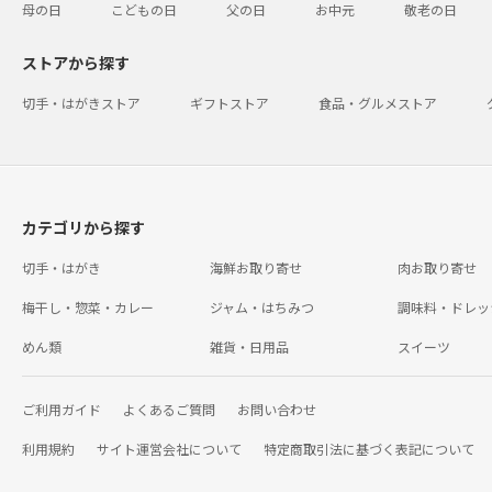
母の日
こどもの日
父の日
お中元
敬老の日
ストアから探す
切手・はがきストア
ギフトストア
食品・グルメストア
カテゴリから探す
切手・はがき
海鮮お取り寄せ
肉お取り寄せ
梅干し・惣菜・カレー
ジャム・はちみつ
調味料・ドレッ
めん類
雑貨・日用品
スイーツ
ご利用ガイド
よくあるご質問
お問い合わせ
利用規約
サイト運営会社について
特定商取引法に基づく表記について