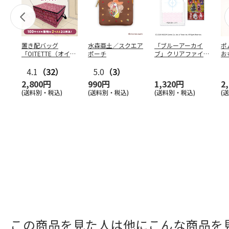
置き配バッグ
水森亜土／スクエア
「ブルーアーカイ
ポ
「OITETTE（オイテ
ポーチ
ブ」クリアファイル
お
ッテ）」
&ステッカーセット
コ
4.1
（32）
5.0
（3）
2,800円
990円
1,320円
2
(送料別・税込)
(送料別・税込)
(送料別・税込)
(
この商品を見た人は他にこんな商品を