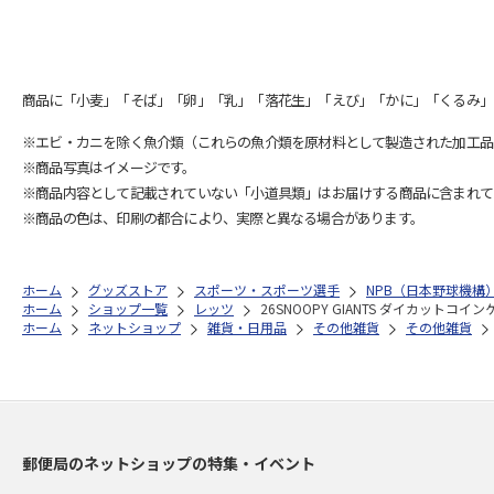
商品に「小麦」「そば」「卵」「乳」「落花生」「えび」「かに」「くるみ」
※エビ・カニを除く魚介類（これらの魚介類を原材料として製造された加工品
※商品写真はイメージです。
※商品内容として記載されていない「小道具類」はお届けする商品に含まれて
※商品の色は、印刷の都合により、実際と異なる場合があります。
ホーム
グッズストア
スポーツ・スポーツ選手
NPB（日本野球機構
ホーム
ショップ一覧
レッツ
26SNOOPY GIANTS ダイカットコイ
ホーム
ネットショップ
雑貨・日用品
その他雑貨
その他雑貨
郵便局のネットショップの特集・イベント