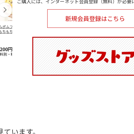
ご購入には、インターネット会員登録（無料）が必要
新規会員登録はこちら
ムポムプリン30th
ポムポムプリン30th
水森亜土／ステッカ
リラックマ／
もちもちもちマス
おもちもちもちクッ
ーセット
ケース
ット
ション
5.0
（6）
,200円
4,950円
600円
1,100円
送料別・税込)
(送料別・税込)
(送料別・税込)
(送料別・税込
見ています。