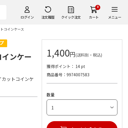
0
ログイン
注文履歴
クイック注文
カート
メニュー
イカットコインケース
1,400
円
トコインケー
(送料別・税込)
獲得ポイント： 14 pt
商品番号
9974007583
イカットコインケ
数量