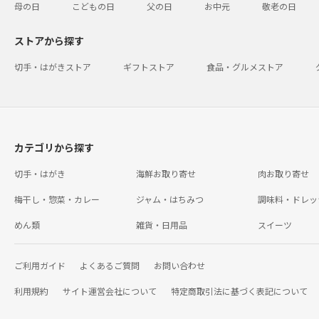
母の日
こどもの日
父の日
お中元
敬老の日
ストアから探す
切手・はがきストア
ギフトストア
食品・グルメストア
カテゴリから探す
切手・はがき
海鮮お取り寄せ
肉お取り寄せ
梅干し・惣菜・カレー
ジャム・はちみつ
調味料・ドレッ
めん類
雑貨・日用品
スイーツ
ご利用ガイド
よくあるご質問
お問い合わせ
利用規約
サイト運営会社について
特定商取引法に基づく表記について