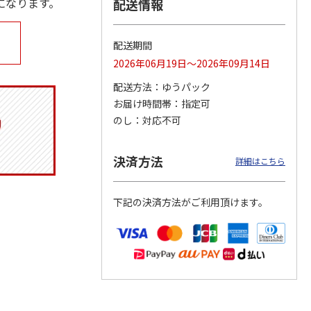
になります。
配送情報
配送期間
マルチ
アニメ『ジョジョの
ポムポムプリン30th
令和八年七月場所
2026年06月19日～2026年09月14日
奇妙な冒険 黄金の
日付印 Lサイズ
優勝力士純金製小判
風』チョコラータと
【安青錦】
配送方法
ゆうパック
セッ
5.0
…
（7）
お届け時間帯
指定可
1,969円
4,950円
605,000円
のし
対応不可
)
(送料別・税込)
(送料別・税込)
(送料・税込)
決済方法
詳細はこちら
下記の決済方法がご利用頂けます。