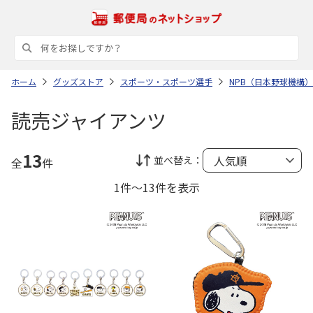
ホーム
グッズストア
スポーツ・スポーツ選手
NPB（日本野球機構）
読売ジャイアンツ
13
並べ替え：
全
件
1件～13件を表示