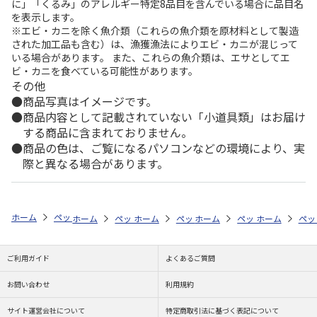
に」「くるみ」のアレルギー特定8品目を含んでいる場合に品目名
を表示します。
※エビ・カニを除く魚介類（これらの魚介類を原材料として製造
された加工品も含む）は、漁獲漁法によりエビ・カニが混じって
いる場合があります。 また、これらの魚介類は、エサとしてエ
ビ・カニを食べている可能性があります。
その他
商品写真はイメージです。
商品内容として記載されていない「小道具類」はお届け
する商品に含まれておりません。
商品の色は、ご覧になるパソコンなどの環境により、実
際と異なる場合があります。
ホーム
ペットストア
フード
フード（鳥用）
セキセイインコ
ホーム
ペットストア
ホーム
ペットストア
フード
ホーム
フード（鳥用）
ペットストア
フード
ホーム
フード
ペッ
オ
フ
ご利用ガイド
よくあるご質問
お問い合わせ
利用規約
サイト運営会社について
特定商取引法に基づく表記について