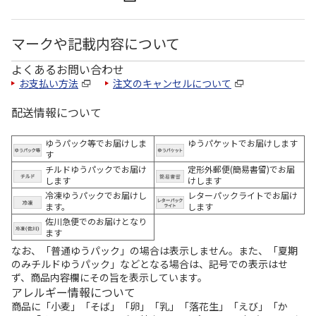
マークや記載内容について
よくあるお問い合わせ
お支払い方法
注文のキャンセルについて
配送情報について
ゆうパック等でお届けしま
ゆうパケットでお届けします
す
チルドゆうパックでお届け
定形外郵便(簡易書留)でお届
します
けします
冷凍ゆうパックでお届けし
レターパックライトでお届け
ます。
します
佐川急便でのお届けとなり
ます
なお、「普通ゆうパック」の場合は表示しません。また、「夏期
のみチルドゆうパック」などとなる場合は、記号での表示はせ
ず、商品内容欄にその旨を表示しています。
アレルギー情報について
商品に「小麦」「そば」「卵」「乳」「落花生」「えび」「か