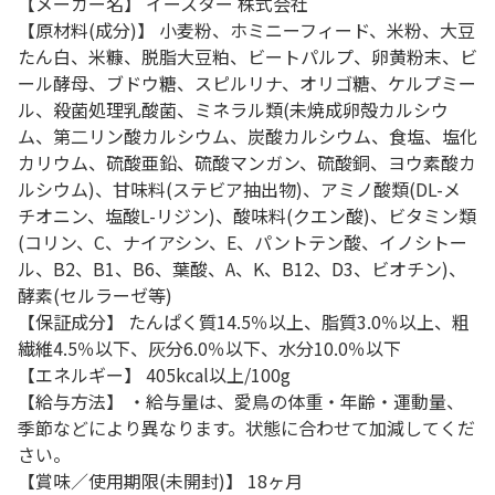
【メーカー名】 イースター 株式会社
【原材料(成分)】 小麦粉、ホミニーフィード、米粉、大豆
たん白、米糠、脱脂大豆粕、ビートパルプ、卵黄粉末、ビ
ール酵母、ブドウ糖、スピルリナ、オリゴ糖、ケルプミー
ル、殺菌処理乳酸菌、ミネラル類(未焼成卵殻カルシウ
ム、第二リン酸カルシウム、炭酸カルシウム、食塩、塩化
カリウム、硫酸亜鉛、硫酸マンガン、硫酸銅、ヨウ素酸カ
ルシウム)、甘味料(ステビア抽出物)、アミノ酸類(DL-メ
チオニン、塩酸L-リジン)、酸味料(クエン酸)、ビタミン類
(コリン、C、ナイアシン、E、パントテン酸、イノシトー
ル、B2、B1、B6、葉酸、A、K、B12、D3、ビオチン)、
酵素(セルラーゼ等)
【保証成分】 たんぱく質14.5％以上、脂質3.0％以上、粗
繊維4.5％以下、灰分6.0％以下、水分10.0％以下
【エネルギー】 405kcal以上/100g
【給与方法】 ・給与量は、愛鳥の体重・年齢・運動量、
季節などにより異なります。状態に合わせて加減してくだ
さい。
【賞味／使用期限(未開封)】 18ヶ月