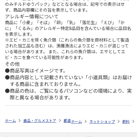
のみチルドゆうパック」などとなる場合は、記号での表示はせ
ず、商品内容欄にその旨を表示しています。
アレルギー情報について
商品に「小麦」「そば」「卵」「乳」「落花生」「えび」「か
に」「くるみ」のアレルギー特定8品目を含んでいる場合に品目名
を表示します。
※エビ・カニを除く魚介類（これらの魚介類を原材料として製造
された加工品も含む）は、漁獲漁法によりエビ・カニが混じって
いる場合があります。 また、これらの魚介類は、エサとしてエ
ビ・カニを食べている可能性があります。
その他
商品写真はイメージです。
商品内容として記載されていない「小道具類」はお届け
する商品に含まれておりません。
商品の色は、ご覧になるパソコンなどの環境により、実
際と異なる場合があります。
ホーム
食品・グルメストア
都道府県から探す
和歌山県
１００％
ホーム
ネットショップ
飲料