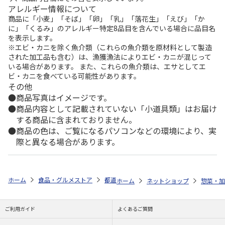
アレルギー情報について
商品に「小麦」「そば」「卵」「乳」「落花生」「えび」「か
に」「くるみ」のアレルギー特定8品目を含んでいる場合に品目名
を表示します。
※エビ・カニを除く魚介類（これらの魚介類を原材料として製造
された加工品も含む）は、漁獲漁法によりエビ・カニが混じって
いる場合があります。 また、これらの魚介類は、エサとしてエ
ビ・カニを食べている可能性があります。
その他
商品写真はイメージです。
商品内容として記載されていない「小道具類」はお届け
する商品に含まれておりません。
商品の色は、ご覧になるパソコンなどの環境により、実
際と異なる場合があります。
ホーム
食品・グルメストア
都道府県から探す
和歌山県
紀州勝浦
ホーム
ネットショップ
惣菜・加
ご利用ガイド
よくあるご質問