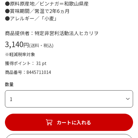
●原料原産地／ビンナガ＝和歌山県産
●賞味期間／常温で2年6ヵ月
●アレルギー／「小麦」
商品提供者：特定非営利活動法人ヒカリヲ
3,140
円
(送料・税込)
※軽減税率対象
獲得ポイント： 31 pt
商品番号
8445711014
数量
1
カートに入れる