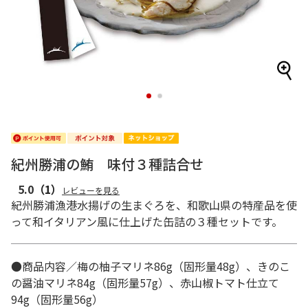
1
2
紀州勝浦の鮪 味付３種詰合せ
5.0
（1）
レビューを見る
紀州勝浦漁港水揚げの生まぐろを、和歌山県の特産品を使
って和イタリアン風に仕上げた缶詰の３種セットです。
●商品内容／梅の柚子マリネ86g（固形量48g）、きのこ
の醤油マリネ84g（固形量57g）、赤山椒トマト仕立て
94g（固形量56g）