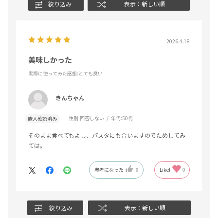
絞り込み
表示：新しい順
2026.4.18
美味しかった
実際に使ってみた感想
:とても良い
きんちゃん
性別:
回答しない
年代:
50代
購入確認済み
そのまま食べてもよし、パスタにも合いますのでためしてみ
ては。
参考になった
0
Like!
0
絞り込み
表示：新しい順