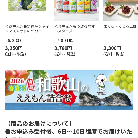
＜お中元＞長野県産シャイ
＜お中元＞新つぶらなオー
まぐろ・くじら三昧
ンマスカットのゼリー
ルスターズ
5.0
（3）
4.8
（191）
3,250円
3,780円
3,300円
(送料・税込)
(送料・税込)
(送料・税込)
【商品のお届けについて】
●お申込み受付後、6日～10日程度でお届けいた