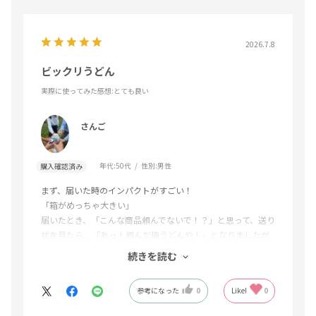
2026.7.8
ビックリうどん
実際に使ってみた感想
:とても良い
さんご
年代:
50代
性別:
男性
購入確認済み
まず、届いた時のインパクトがすごい！
「箱がめっちゃ大きい」
届いたとき、「こんな商品頼んでないで！？」と思って、送り
状を見たら、「あっ！頼んだ梅うどんや！」となりましたが
（笑）
続きを読む
で、箱を開けると、ザルに入った綺麗なピンク色のうどんが5
参考になった
0
Like!
0
個綺麗に並んでいて、「なんと美しいんやろー」と、ビック
リして眺めていました！