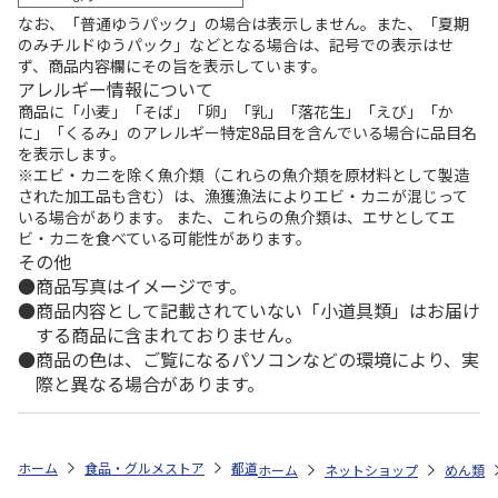
なお、「普通ゆうパック」の場合は表示しません。また、「夏期
のみチルドゆうパック」などとなる場合は、記号での表示はせ
ず、商品内容欄にその旨を表示しています。
アレルギー情報について
商品に「小麦」「そば」「卵」「乳」「落花生」「えび」「か
に」「くるみ」のアレルギー特定8品目を含んでいる場合に品目名
を表示します。
※エビ・カニを除く魚介類（これらの魚介類を原材料として製造
された加工品も含む）は、漁獲漁法によりエビ・カニが混じって
いる場合があります。 また、これらの魚介類は、エサとしてエ
ビ・カニを食べている可能性があります。
その他
商品写真はイメージです。
商品内容として記載されていない「小道具類」はお届け
する商品に含まれておりません。
商品の色は、ご覧になるパソコンなどの環境により、実
際と異なる場合があります。
ホーム
食品・グルメストア
都道府県から探す
和歌山県
丸ざる梅
ホーム
ネットショップ
めん類