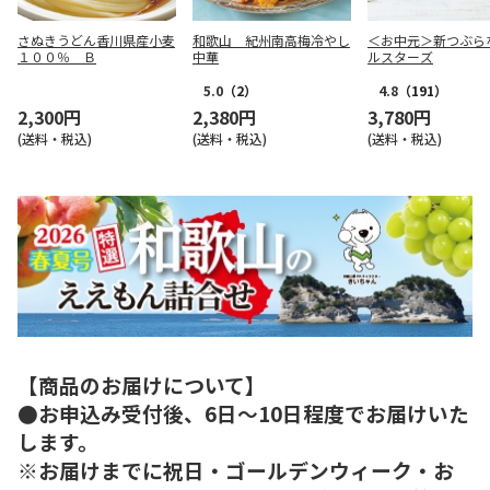
さぬきうどん香川県産小麦
和歌山 紀州南高梅冷やし
＜お中元＞新つぶら
１００％ Ｂ
中華
ルスターズ
5.0
（2）
4.8
（191）
2,300円
2,380円
3,780円
(送料・税込)
(送料・税込)
(送料・税込)
【商品のお届けについて】
●お申込み受付後、6日～10日程度でお届けいた
します。
※お届けまでに祝日・ゴールデンウィーク・お