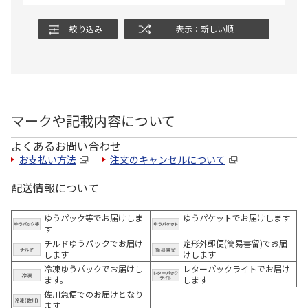
そして、いざ食べようと作ると、すごく簡単に作れて（10分
絞り込み
表示：新しい順
以内）、食べてみると、梅の香り、酸味も感じれて、サッパ
リ感がハンパなく、ビックリしました！
ほんとに満足でしたー！
自家需要でもいけますが、贈り物としてらインパクトあるの
マークや記載内容について
で、とてもオススメです！
よくあるお問い合わせ
お支払い方法
注文のキャンセルについて
配送情報について
ゆうパック等でお届けしま
ゆうパケットでお届けします
す
チルドゆうパックでお届け
定形外郵便(簡易書留)でお届
します
けします
冷凍ゆうパックでお届けし
レターパックライトでお届け
ます。
します
佐川急便でのお届けとなり
ます