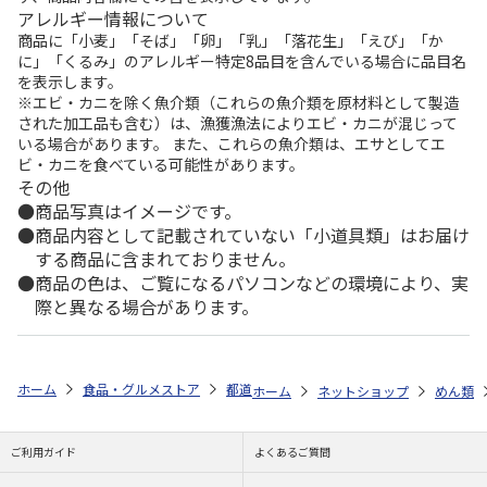
アレルギー情報について
商品に「小麦」「そば」「卵」「乳」「落花生」「えび」「か
に」「くるみ」のアレルギー特定8品目を含んでいる場合に品目名
を表示します。
※エビ・カニを除く魚介類（これらの魚介類を原材料として製造
された加工品も含む）は、漁獲漁法によりエビ・カニが混じって
いる場合があります。 また、これらの魚介類は、エサとしてエ
ビ・カニを食べている可能性があります。
その他
商品写真はイメージです。
商品内容として記載されていない「小道具類」はお届け
する商品に含まれておりません。
商品の色は、ご覧になるパソコンなどの環境により、実
際と異なる場合があります。
ホーム
食品・グルメストア
都道府県から探す
和歌山県
特選和歌
ホーム
ネットショップ
めん類
ご利用ガイド
よくあるご質問