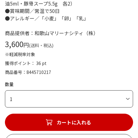
油5ml・豚骨スープ5.5g 各2）
●賞味期間／常温で50日
●アレルギー／「小麦」「卵」「乳」
商品提供者：和歌山マリーナシティ（株）
3,600
円
(送料・税込)
※軽減税率対象
獲得ポイント： 36 pt
商品番号
8445710217
数量
1
カートに入れる