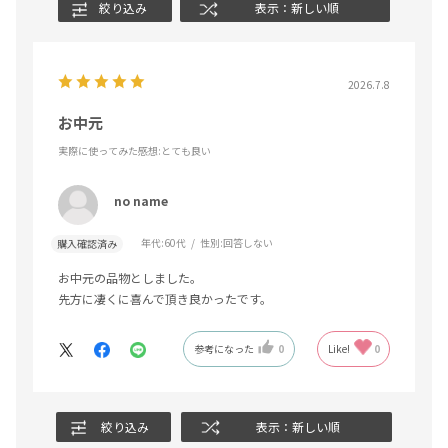
絞り込み
表示：新しい順
2026.7.8
お中元
実際に使ってみた感想
:とても良い
no name
年代:
60代
性別:
回答しない
購入確認済み
お中元の品物としました。
先方に凄くに喜んで頂き良かったです。
参考になった
0
Like!
0
絞り込み
表示：新しい順