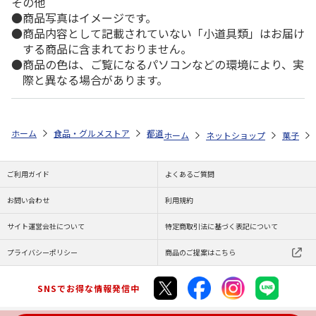
その他
商品写真はイメージです。
商品内容として記載されていない「小道具類」はお届け
する商品に含まれておりません。
商品の色は、ご覧になるパソコンなどの環境により、実
際と異なる場合があります。
ホーム
食品・グルメストア
都道府県から探す
新潟県
キッテサブ
ホーム
ネットショップ
菓子
ご利用ガイド
よくあるご質問
お問い合わせ
利用規約
サイト運営会社について
特定商取引法に基づく表記について
プライバシーポリシー
商品のご提案はこちら
SNSでお得な情報発信中