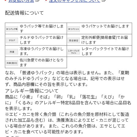
お支払い方法
注文のキャンセルについて
配送情報について
ゆうパック等でお届けしま
ゆうパケットでお届けします
す
チルドゆうパックでお届け
定形外郵便(簡易書留)でお届
します
けします
冷凍ゆうパックでお届けし
レターパックライトでお届け
ます。
します
佐川急便でのお届けとなり
ます
なお、「普通ゆうパック」の場合は表示しません。また、「夏期
のみチルドゆうパック」などとなる場合は、記号での表示はせ
ず、商品内容欄にその旨を表示しています。
アレルギー情報について
商品に「小麦」「そば」「卵」「乳」「落花生」「えび」「か
に」「くるみ」のアレルギー特定8品目を含んでいる場合に品目名
を表示します。
※エビ・カニを除く魚介類（これらの魚介類を原材料として製造
された加工品も含む）は、漁獲漁法によりエビ・カニが混じって
いる場合があります。 また、これらの魚介類は、エサとしてエ
ビ・カニを食べている可能性があります。