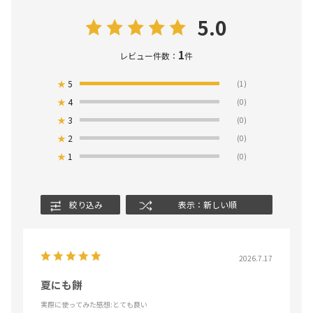
5.0
1
レビュー件数：
件
★
5
(1)
★
4
(0)
★
3
(0)
★
2
(0)
★
1
(0)
絞り込み
表示：新しい順
2026.7.17
夏にも餅
実際に使ってみた感想
:とても良い