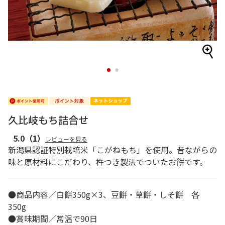
1
2
久比岐もち詰合せ
5.0
（1）
レビューを見る
新潟県認証特別栽培米「こがねもち」を使用。昔ながらの
味と原材料にこだわり、杵つき製法でついたお餅です。
●商品内容／白餅350g×3、豆餅・草餅・しそ餅 各
350g
●賞味期間／常温で90日