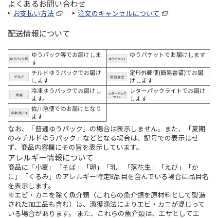
よくあるお問い合わせ
お支払い方法
注文のキャンセルについて
配送情報について
ゆうパック等でお届けしま
ゆうパケットでお届けします
す
チルドゆうパックでお届け
定形外郵便(簡易書留)でお届
します
けします
冷凍ゆうパックでお届けし
レターパックライトでお届け
ます。
します
佐川急便でのお届けとなり
ます
なお、「普通ゆうパック」の場合は表示しません。また、「夏期
のみチルドゆうパック」などとなる場合は、記号での表示はせ
ず、商品内容欄にその旨を表示しています。
アレルギー情報について
商品に「小麦」「そば」「卵」「乳」「落花生」「えび」「か
に」「くるみ」のアレルギー特定8品目を含んでいる場合に品目名
を表示します。
※エビ・カニを除く魚介類（これらの魚介類を原材料として製造
された加工品も含む）は、漁獲漁法によりエビ・カニが混じって
いる場合があります。 また、これらの魚介類は、エサとしてエ