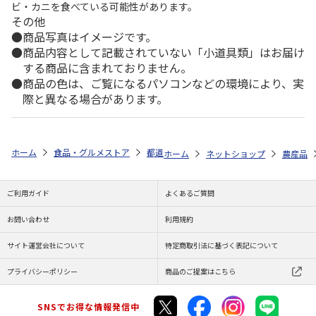
ビ・カニを食べている可能性があります。
その他
商品写真はイメージです。
商品内容として記載されていない「小道具類」はお届け
する商品に含まれておりません。
商品の色は、ご覧になるパソコンなどの環境により、実
際と異なる場合があります。
ホーム
食品・グルメストア
都道府県から探す
新潟県
久比岐もち
ホーム
ネットショップ
農産品
ご利用ガイド
よくあるご質問
お問い合わせ
利用規約
サイト運営会社について
特定商取引法に基づく表記について
プライバシーポリシー
商品のご提案はこちら
SNSでお得な情報発信中