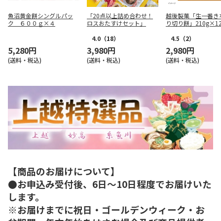
魚沼黄金餅シングルパッ
「20点以上詰め合わせ！
越後製菓「生一番き
ク ６００ｇ×４
ロスおたすけセット」
り切り餅」210g×1
4.0
（18）
4.5
（2）
5,280円
3,980円
2,980円
(送料・税込)
(送料・税込)
(送料・税込)
【商品のお届けについて】
●お申込み受付後、6日～10日程度でお届けいた
します。
※お届けまでに祝日・ゴールデンウィーク・お