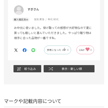
すぎさん
性別:
男性
年代:
60代
購入確認済み
お中元に使いました。受け取っての感想が大好物なので夏に
貰っても嬉しいと喜んでいただきました。やっぱり贈り物は
相手に合った品物が一番ですね。
参考になった
0
Like!
0
絞り込み
表示：新しい順
マークや記載内容について