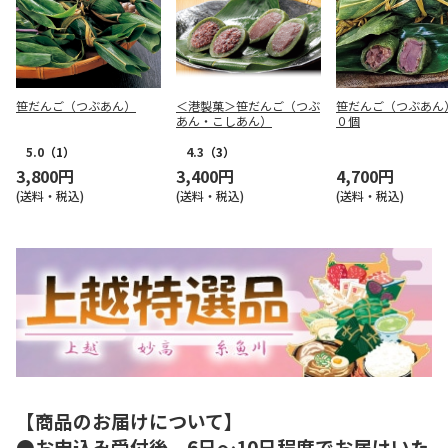
笹だんご（つぶあん）
＜港製菓＞笹だんご（つぶ
笹だんご（つぶあん
あん・こしあん）
０個
5.0
（1）
4.3
（3）
3,800円
3,400円
4,700円
(送料・税込)
(送料・税込)
(送料・税込)
【商品のお届けについて】
●お申込み受付後、6日～10日程度でお届けいた