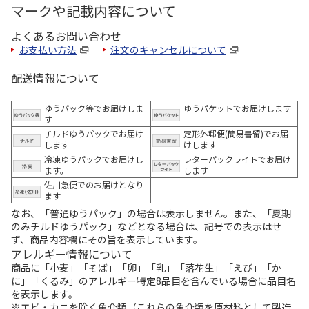
マークや記載内容について
よくあるお問い合わせ
お支払い方法
注文のキャンセルについて
配送情報について
ゆうパック等でお届けしま
ゆうパケットでお届けします
す
チルドゆうパックでお届け
定形外郵便(簡易書留)でお届
します
けします
冷凍ゆうパックでお届けし
レターパックライトでお届け
ます。
します
佐川急便でのお届けとなり
ます
なお、「普通ゆうパック」の場合は表示しません。また、「夏期
のみチルドゆうパック」などとなる場合は、記号での表示はせ
ず、商品内容欄にその旨を表示しています。
アレルギー情報について
商品に「小麦」「そば」「卵」「乳」「落花生」「えび」「か
に」「くるみ」のアレルギー特定8品目を含んでいる場合に品目名
を表示します。
※エビ・カニを除く魚介類（これらの魚介類を原材料として製造