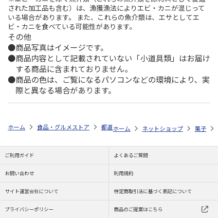
された加工品も含む）は、漁獲漁法によりエビ・カニが混じって
いる場合があります。 また、これらの魚介類は、エサとしてエ
ビ・カニを食べている可能性があります。
その他
商品写真はイメージです。
商品内容として記載されていない「小道具類」はお届け
する商品に含まれておりません。
商品の色は、ご覧になるパソコンなどの環境により、実
際と異なる場合があります。
ホーム
食品・グルメストア
都道府県から探す
新潟県
笹だんご（
ホーム
ネットショップ
菓子
ご利用ガイド
よくあるご質問
お問い合わせ
利用規約
サイト運営会社について
特定商取引法に基づく表記について
プライバシーポリシー
商品のご提案はこちら