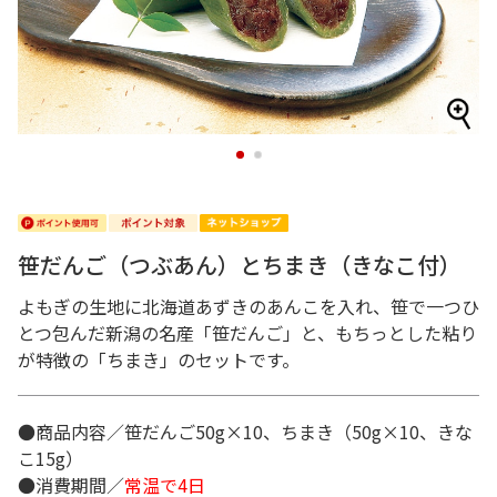
1
2
笹だんご（つぶあん）とちまき（きなこ付）
よもぎの生地に北海道あずきのあんこを入れ、笹で一つひ
とつ包んだ新潟の名産「笹だんご」と、もちっとした粘り
が特徴の「ちまき」のセットです。
●商品内容／笹だんご50g×10、ちまき（50g×10、きな
こ15g）
●消費期間／
常温で4日