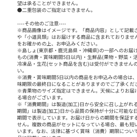
望は承ることができません。
●二重包装のご指定はできません。
----その他のご注意----
※商品画像はイメージです。「商品内容」として記載
や「小道具類」はお届けする商品に含まれておりませ
をお確かめの上、お申込みください。
※島しょ(東京都・鹿児島県・沖縄県)の一部へのお届
もの(消費・賞味期間5日以内)・生鮮品(果物・野菜・
冷凍品・生花(セット商品を含む)は受付ができません
い。
※消費・賞味期間5日以内の商品をお申込みの場合は
味期限の最終日になることがありますのでご了承くだ
※青果物のサイズ指定はできません。天候によりお届
る場合がございます。
※「消費期間」は製造(加工)日から安全に召し上がれ
期間」は製造(加工)日から品質の保持が十分に可能な
期間で表示しています。お届け日からの期間を保証す
せん。複数の商品がセットになっている場合、最も短
います。なお、法律に基づく賞味（消費）期限につい