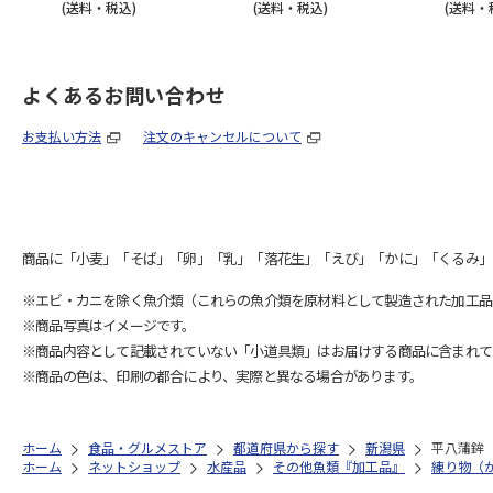
(送料・税込)
(送料・税込)
(送料・
よくあるお問い合わせ
お支払い方法
注文のキャンセルについて
商品に「小麦」「そば」「卵」「乳」「落花生」「えび」「かに」「くるみ」
※エビ・カニを除く魚介類（これらの魚介類を原材料として製造された加工品
※商品写真はイメージです。
※商品内容として記載されていない「小道具類」はお届けする商品に含まれて
※商品の色は、印刷の都合により、実際と異なる場合があります。
ホーム
食品・グルメストア
都道府県から探す
新潟県
平八蒲鉾
ホーム
ネットショップ
水産品
その他魚類『加工品』
練り物（