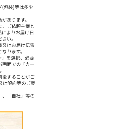
(包装)等は多少
合があります。
た、ご依頼主様と
品によりお届け日
ださい。
書又はお届け伝票
となります。
+」を選択、必要
当画面での「カー
。
前後することがご
又は解約等のご案
」、「自社」等の