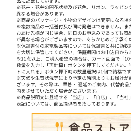
品に記載しています。
※花卉・花弁の開花状態及び花色、リボン、ラッピング
異なる場合があります。
※商品のパッケージ・小物のデザインは変更になる場
※複数商品の一括送付及び同時発送はできません。ま
お届け先様が同じ場合、同日のお申込みであっても商
が異なる場合がございますので、あらかじめご了承く
※保証書付の家電製品等については保証書と共に領収
を大切に保管してください。保証期間はお申込日から
※11点以上、ご購入希望の場合は、カート画面で「10
数量を入力し「再計算」ボタンを押下してください。
トに入れる」ボタン押下時の数量選択は1個で結構です
※天候や生育状況等により予定の時期よりもお届けが
ざいます。その際は、早着・ 遅延のご案内、代替商品
内をさせていただく場合がございます。
※商品説明文に登場する「当店」、「自店」、「当社
表記については、商品提供者を指しております。