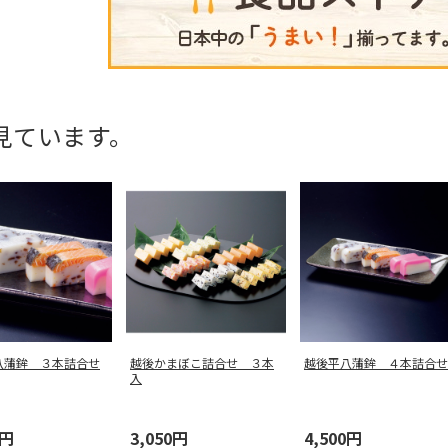
見ています。
八蒲鉾 ３本詰合せ
越後かまぼこ詰合せ ３本
越後平八蒲鉾 ４本詰合せ
入
0円
3,050円
4,500円