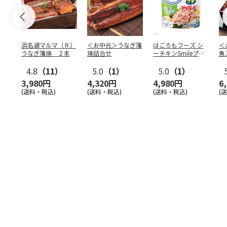
浜名湖マルマ（Ｒ）
＜お中元＞うなぎ蒲
はごろもフーズ シ
＜
うなぎ蒲焼 ２本
焼詰合せ
ーチキンSmileプチ
魚
オイル不使用25
…
焼
4.8
（11）
5.0
（1）
5.0
（1）
3,980円
4,320円
4,980円
6
(送料・税込)
(送料・税込)
(送料・税込)
(