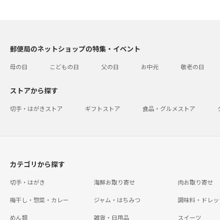
郵便局のネットショップの特集・イベント
母の日
こどもの日
父の日
お中元
敬老の日
ストアから探す
切手・はがきストア
ギフトストア
食品・グルメストア
カテゴリから探す
切手・はがき
海鮮お取り寄せ
肉お取り寄せ
梅干し・惣菜・カレー
ジャム・はちみつ
調味料・ドレッ
めん類
雑貨・日用品
スイーツ