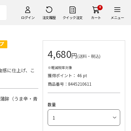
0
ログイン
注文履歴
クイック注文
カート
メニュー
4,680
円
(送料・税込)
※軽減税率対象
食感に仕上げ、こ
獲得ポイント： 46 pt
商品番号
8445210611
ち蒲鉾（うま辛・青
数量