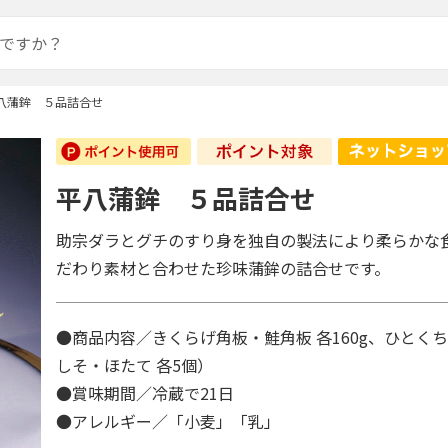
八蒲鉾 ５品詰合せ
平八蒲鉾 ５品詰合せ
助宗ダラとグチのすり身を独自の製法により柔らかな
だわり素材と合わせた珍味蒲鉾の詰合せです。
●商品内容／きくらげ角板・鮭角板 各160g、ひとく
しそ・ほたて 各5個）
●賞味期間／冷蔵で21日
●アレルギー／「小麦」「乳」