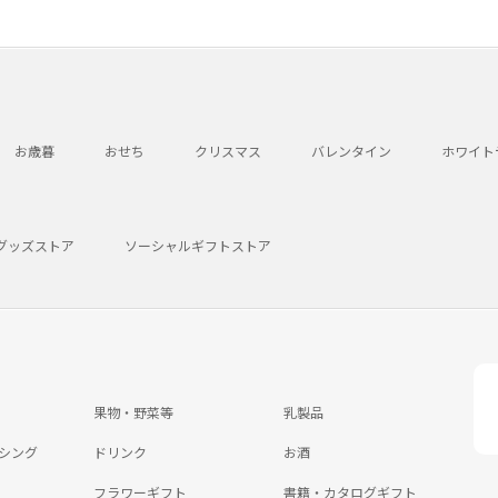
お歳暮
おせち
クリスマス
バレンタイン
ホワイト
グッズストア
ソーシャルギフトストア
果物・野菜等
乳製品
シング
ドリンク
お酒
フラワーギフト
書籍・カタログギフト