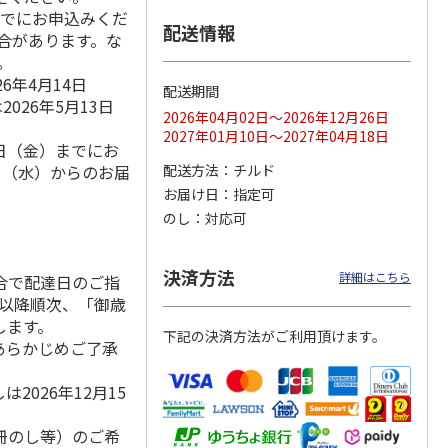
までにお申込みくだ
配送情報
場合があります。な
。
6年4月14日
ンジで
呼子朝市ひもの詰合
＜お中元＞愛知三河
＜お中元＞函館味く
配送期間
026年5月13日
切セッ
せ
産 うなぎ蒲焼ギフ
らべ
2026年04月02日～2026年12月26日
ト
2027年01月10日～2027年04月18日
4.5
（8）
5.0
（1）
5.0
（1）
4日（金）までにお
3,300円
5,800円
2,800円
9日（水）からのお届
配送方法
チルド
(送料・税込)
(送料・税込)
(送料・税込)
お届け日
指定可
のし
対応可
決済方法
詳細はこちら
合で配達日のご指
）以降順次、「御歳
します。
下記の決済方法がご利用頂けます。
あらかじめご了承
2026年12月15
冊のし等）のご希