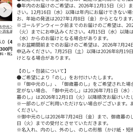
●年内のお届けのご希望は、2026年12月15日（火）
さい。12月16日（水）以降は年内にお届けできない
お、年始の発送は2027年1月8日（金）からとなります
※ゴールデンウィーク前までのお届けのご希望は、202
お中元＞＜大和養
＜お中元＞うなぎ蒲
＜お中元＞＜大和養
＜お中元＞レ
（火）までにお申込みください。4月15日（水）以降は2
＞浜名湖うなぎ蒲
焼詰合せ
魚＞浜名湖うなぎ蒲
簡単焼魚 ５
２本
焼４本
ト
（水）からのお届けとなる場合があります。
5.0
（4）
5.0
（1）
5.0
（1）
※お盆期間前までのお届けのご希望は、2026年7月2
,300円
5,400円
11,800円
3,780円
申込みください。7月25日（土）以降は2026年8月1
送料・税込)
(送料・税込)
(送料・税込)
(送料・税込)
けとなる場合があります。
【のし・包装について】
●ご希望により「のし」をお付けいたします。
※「御中元のし」、「御歳暮のし」をご希望された場
定がない場合、「御中元のし」は2026年7月1日（水
暮のし」は2026年12月1日（火）以降順次お届けいた
※一部のしがご利用いただけない場合がございます。
ください。
※御中元のしは2026年7月24日（金）まで、御歳暮のしは
日（火）までの受付とさせていただきます。
※名入れ、内のし、外のし、のしの形態（かけ紙・短