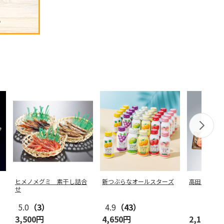
ヒメノメグミ 素干し詰合
新つぶらなオールスターズ
高田みやげ
せ
5.0
（3）
4.9
（43）
3,500円
4,650円
2,160円