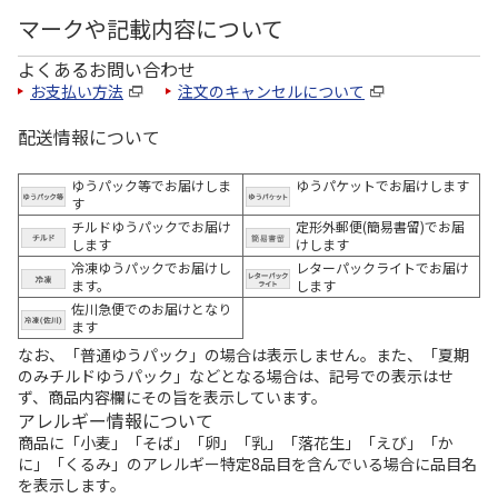
マークや記載内容について
よくあるお問い合わせ
お支払い方法
注文のキャンセルについて
配送情報について
ゆうパック等でお届けしま
ゆうパケットでお届けします
す
チルドゆうパックでお届け
定形外郵便(簡易書留)でお届
します
けします
冷凍ゆうパックでお届けし
レターパックライトでお届け
ます。
します
佐川急便でのお届けとなり
ます
なお、「普通ゆうパック」の場合は表示しません。また、「夏期
のみチルドゆうパック」などとなる場合は、記号での表示はせ
ず、商品内容欄にその旨を表示しています。
アレルギー情報について
商品に「小麦」「そば」「卵」「乳」「落花生」「えび」「か
に」「くるみ」のアレルギー特定8品目を含んでいる場合に品目名
を表示します。