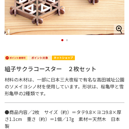
1
2
組子サクラコースター ２枚セット
材料の木材は、一部に日本三大夜桜で有名な高田城址公園
のソメイヨシノ材を使用しています。形状は、桜亀甲と雪
形亀甲の2種類です。
●商品内容／2枚 サイズ（約）＝タテ9.8×ヨコ9.8×厚
さ1.1cm 重さ（約）＝1個／17g 素材＝天然木 日本
製