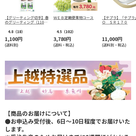
【グリーティング切手】春
ＷＥＢ定期便果物コース
【テプラ】「テプラ
のグリーティング（110
Ｏ ＳＲ１７０
円）
4.8
（18）
4.5
（102）
1,100円
3,780円
11,000円
(送料別)
(送料・税込)
(送料別・税込)
【商品のお届けについて】
●お申込み受付後、6日～10日程度でお届けいた
します。