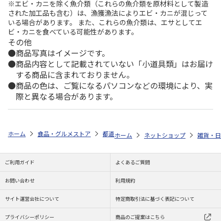
※エビ・カニを除く魚介類（これらの魚介類を原材料として製造
された加工品も含む）は、漁獲漁法によりエビ・カニが混じって
いる場合があります。 また、これらの魚介類は、エサとしてエ
ビ・カニを食べている可能性があります。
その他
商品写真はイメージです。
商品内容として記載されていない「小道具類」はお届け
する商品に含まれておりません。
商品の色は、ご覧になるパソコンなどの環境により、実
際と異なる場合があります。
ホーム
食品・グルメストア
都道府県から探す
新潟県
組子サクラ
ホーム
ネットショップ
雑貨・日
ご利用ガイド
よくあるご質問
お問い合わせ
利用規約
サイト運営会社について
特定商取引法に基づく表記について
プライバシーポリシー
商品のご提案はこちら