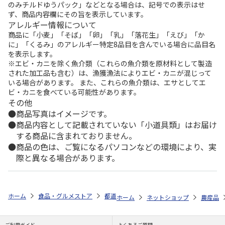
のみチルドゆうパック」などとなる場合は、記号での表示はせ
ず、商品内容欄にその旨を表示しています。
アレルギー情報について
商品に「小麦」「そば」「卵」「乳」「落花生」「えび」「か
に」「くるみ」のアレルギー特定8品目を含んでいる場合に品目名
を表示します。
※エビ・カニを除く魚介類（これらの魚介類を原材料として製造
された加工品も含む）は、漁獲漁法によりエビ・カニが混じって
いる場合があります。 また、これらの魚介類は、エサとしてエ
ビ・カニを食べている可能性があります。
その他
商品写真はイメージです。
商品内容として記載されていない「小道具類」はお届け
する商品に含まれておりません。
商品の色は、ご覧になるパソコンなどの環境により、実
際と異なる場合があります。
ホーム
食品・グルメストア
都道府県から探す
長野県
味わいの信
ホーム
ネットショップ
農産品
ご利用ガイド
よくあるご質問