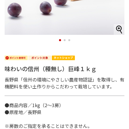
1
2
3
味わいの信州（種無し）巨峰１ｋｇ
長野県「信州の環境にやさしい農産物認証」を取得し、有
機肥料を使い土作りからこだわって栽培しています。
●商品内容／1kg（2～3房）
●原産地／長野県
※房数のご指定を承ることはできません。