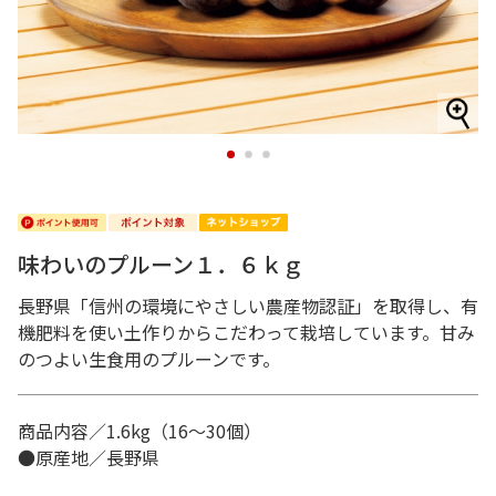
1
2
3
味わいのプルーン１．６ｋｇ
長野県「信州の環境にやさしい農産物認証」を取得し、有
機肥料を使い土作りからこだわって栽培しています。甘み
のつよい生食用のプルーンです。
商品内容／1.6kg（16～30個）
●原産地／長野県