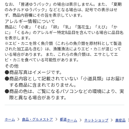
なお、「普通ゆうパック」の場合は表示しません。また、「夏期
のみチルドゆうパック」などとなる場合は、記号での表示はせ
ず、商品内容欄にその旨を表示しています。
アレルギー情報について
商品に「小麦」「そば」「卵」「乳」「落花生」「えび」「か
に」「くるみ」のアレルギー特定8品目を含んでいる場合に品目名
を表示します。
※エビ・カニを除く魚介類（これらの魚介類を原材料として製造
された加工品も含む）は、漁獲漁法によりエビ・カニが混じって
いる場合があります。 また、これらの魚介類は、エサとしてエ
ビ・カニを食べている可能性があります。
その他
商品写真はイメージです。
商品内容として記載されていない「小道具類」はお届け
する商品に含まれておりません。
商品の色は、ご覧になるパソコンなどの環境により、実
際と異なる場合があります。
ホーム
食品・グルメストア
都道府県から探す
長野県
味わいのプ
ホーム
ネットショップ
農産品