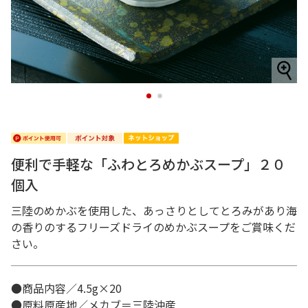
1
2
便利で手軽な「ふわとろめかぶスープ」２０
個入
三陸のめかぶを使用した、あっさりとしてとろみがあり海
の香りのするフリーズドライのめかぶスープをご賞味くだ
さい。
●商品内容／4.5g×20
●原料原産地／メカブ＝三陸沖産