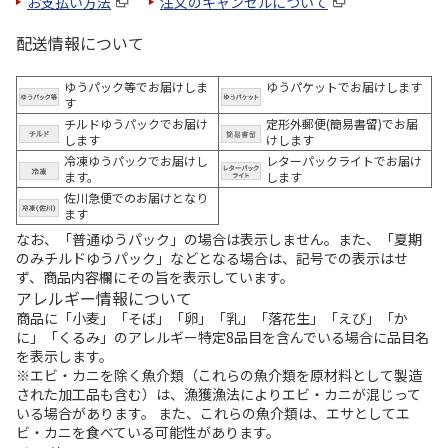
お支払い方法
注文のキャンセルについて
配送情報について
ゆうパック等でお届けしま
ゆうパケットでお届けします
す
チルドゆうパックでお届け
定形外郵便(簡易書留)でお届
します
けします
冷凍ゆうパックでお届けし
レターパックライトでお届け
ます。
します
佐川急便でのお届けとなり
ます
なお、「普通ゆうパック」の場合は表示しません。また、「夏期
のみチルドゆうパック」などとなる場合は、記号での表示はせ
ず、商品内容欄にその旨を表示しています。
アレルギー情報について
商品に「小麦」「そば」「卵」「乳」「落花生」「えび」「か
に」「くるみ」のアレルギー特定8品目を含んでいる場合に品目名
を表示します。
※エビ・カニを除く魚介類（これらの魚介類を原材料として製造
された加工品も含む）は、漁獲漁法によりエビ・カニが混じって
いる場合があります。 また、これらの魚介類は、エサとしてエ
ビ・カニを食べている可能性があります。