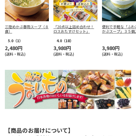
三陸めかぶ春雨スープ（８
「20点以上詰め合わせ！
便利で手軽な「ふわ
食）
ロスおたすけセット」
かぶスープ」３５個
5.0
（1）
4.0
（18）
2,480円
3,980円
3,980円
(送料・税込)
(送料・税込)
(送料・税込)
【商品のお届けについて】