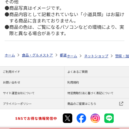
その他
商品写真はイメージです。
商品内容として記載されていない「小道具類」はお届け
する商品に含まれておりません。
商品の色は、ご覧になるパソコンなどの環境により、実
際と異なる場合があります。
ホーム
食品・グルメストア
都道府県から探す
岩手県
便利で手軽
ホーム
ネットショップ
惣菜・加
ご利用ガイド
よくあるご質問
お問い合わせ
利用規約
サイト運営会社について
特定商取引法に基づく表記について
プライバシーポリシー
商品のご提案はこちら
SNSでお得な情報発信中