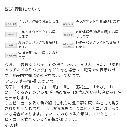
配送情報について
ゆうパック等でお届けしま
ゆうパケットでお届けします
す
チルドゆうパックでお届け
定形外郵便(簡易書留)でお届
します
けします
冷凍ゆうパックでお届けし
レターパックライトでお届け
ます。
します
佐川急便でのお届けとなり
ます
なお、「普通ゆうパック」の場合は表示しません。また、「夏期
のみチルドゆうパック」などとなる場合は、記号での表示はせ
ず、商品内容欄にその旨を表示しています。
アレルギー情報について
商品に「小麦」「そば」「卵」「乳」「落花生」「えび」「か
に」「くるみ」のアレルギー特定8品目を含んでいる場合に品目名
を表示します。
※エビ・カニを除く魚介類（これらの魚介類を原材料として製造
された加工品も含む）は、漁獲漁法によりエビ・カニが混じって
いる場合があります。 また、これらの魚介類は、エサとしてエ
ビ・カニを食べている可能性があります。
その他