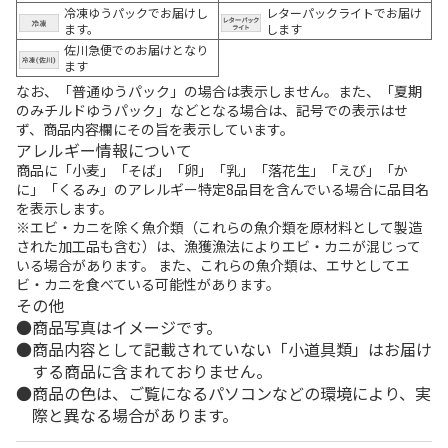
冷凍ゆうパックでお届けし
レターパックライトでお届け
ます。
します
佐川急便でのお届けとなり
ます
なお、「普通ゆうパック」の場合は表示しません。また、「夏期
のみチルドゆうパック」などとなる場合は、記号での表示はせ
ず、商品内容欄にその旨を表示しています。
アレルギー情報について
商品に「小麦」「そば」「卵」「乳」「落花生」「えび」「か
に」「くるみ」のアレルギー特定8品目を含んでいる場合に品目名
を表示します。
※エビ・カニを除く魚介類（これらの魚介類を原材料として製造
された加工品も含む）は、漁獲漁法によりエビ・カニが混じって
いる場合があります。 また、これらの魚介類は、エサとしてエ
ビ・カニを食べている可能性があります。
その他
商品写真はイメージです。
商品内容として記載されていない「小道具類」はお届け
する商品に含まれておりません。
商品の色は、ご覧になるパソコンなどの環境により、実
際と異なる場合があります。