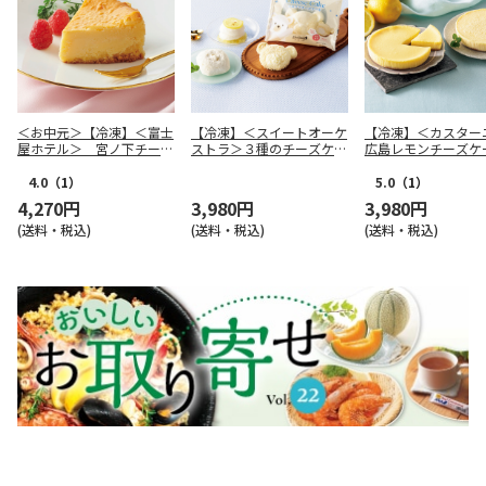
＜お中元＞【冷凍】＜富士
【冷凍】＜スイートオーケ
【冷凍】＜カスター
屋ホテル＞ 宮ノ下チーズ
ストラ＞３種のチーズケー
広島レモンチーズケ
ケーキ
キ詰合せ
月のシンフォニー
4.0
（1）
5.0
（1）
4,270円
3,980円
3,980円
(送料・税込)
(送料・税込)
(送料・税込)