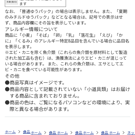
ます
なお、「普通ゆうパック」の場合は表示しません。また、「夏期
のみチルドゆうパック」などとなる場合は、記号での表示はせ
ず、商品内容欄にその旨を表示しています。
アレルギー情報について
商品に「小麦」「そば」「卵」「乳」「落花生」「えび」「か
に」「くるみ」のアレルギー特定8品目を含んでいる場合に品目名
を表示します。
※エビ・カニを除く魚介類（これらの魚介類を原材料として製造
された加工品も含む）は、漁獲漁法によりエビ・カニが混じって
いる場合があります。 また、これらの魚介類は、エサとしてエ
ビ・カニを食べている可能性があります。
その他
商品写真はイメージです。
商品内容として記載されていない「小道具類」はお届け
する商品に含まれておりません。
商品の色は、ご覧になるパソコンなどの環境により、実
際と異なる場合があります。
ホーム
食品・グルメストア
ひんやりスイーツ特集
カテゴリから探す
ホーム
食品・グルメストア
ホーム
食品・グルメストア
ホーム
ひんやりスイーツ特集
食品・グルメストア
ホーム
ひんやりス
ネッ