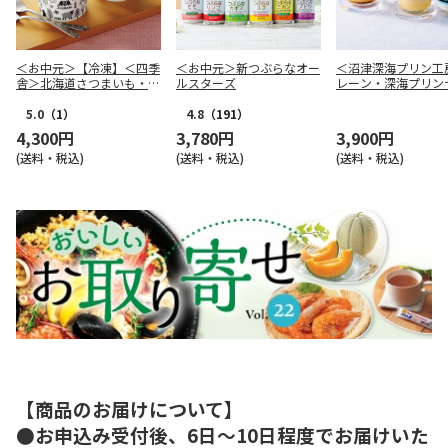
＜お中元＞【冷凍】＜四季
＜お中元＞新つぶらなオー
＜沼津深海プリン工
舎＞北海道さつまいも・ミ
ルスターズ
レーン・深海プリン
ルクアイス６個セット
5.0
（1）
4.8
（191）
4,300円
3,780円
3,900円
(送料・税込)
(送料・税込)
(送料・税込)
【商品のお届けについて】
●お申込み受付後、6日～10日程度でお届けいた