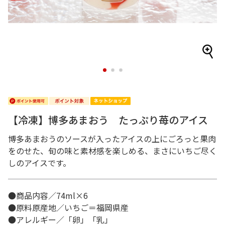
1
2
3
【冷凍】博多あまおう たっぷり苺のアイス
博多あまおうのソースが入ったアイスの上にごろっと果肉
をのせた、旬の味と素材感を楽しめる、まさにいちご尽く
しのアイスです。
●商品内容／74ml×6
●原料原産地／いちご＝福岡県産
●アレルギー／「卵」「乳」