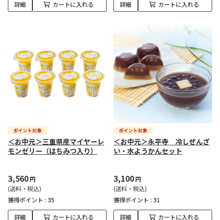
詳細
カートに入れる
詳細
カートに入れる
＜お中元＞三重県産マイヤーレ
＜お中元＞永平寺 冷しぜんざ
モンゼリー（はちみつ入り）
い・水ようかんセット
3,560
3,100
円
円
(送料・税込)
(送料・税込)
獲得ポイント :
35
獲得ポイント :
31
詳細
カートに入れる
詳細
カートに入れる