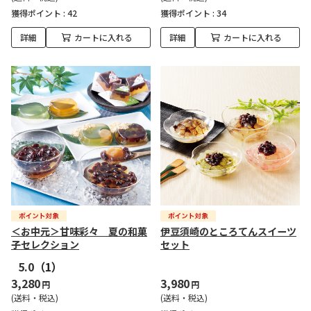
獲得ポイント :
42
獲得ポイント :
34
詳細
カートに入れる
詳細
カートに入れる
＜お中元＞甘味彩々 夏の和菓
伊豆須崎のところてんスイーツ
子セレクション
セット
5.0
（1）
3,280
3,980
円
円
(送料・税込)
(送料・税込)