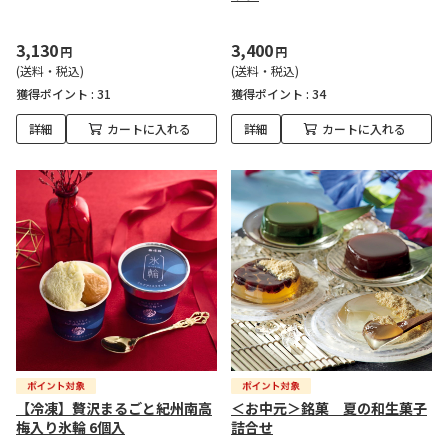
3,130
3,400
円
円
(送料・税込)
(送料・税込)
獲得ポイント :
31
獲得ポイント :
34
詳細
カートに入れる
詳細
カートに入れる
【冷凍】贅沢まるごと紀州南高
＜お中元＞銘菓 夏の和生菓子
梅入り氷輪 6個入
詰合せ