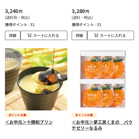
3,240
3,280
円
円
(送料別・税込)
(送料・税込)
獲得ポイント :
32
獲得ポイント :
32
詳細
カートに入れる
詳細
カートに入れる
＜お中元＞十勝和プリン
＜お中元＞夢工房くまの パウ
チゼリーなるみ