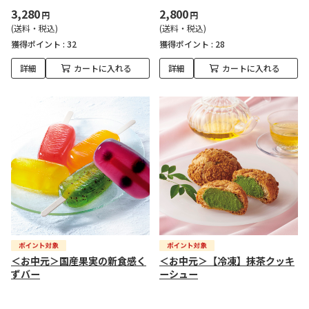
3,280
2,800
円
円
(送料・税込)
(送料・税込)
獲得ポイント :
32
獲得ポイント :
28
詳細
カートに入れる
詳細
カートに入れる
＜お中元＞国産果実の新食感く
＜お中元＞【冷凍】抹茶クッキ
ずバー
ーシュー