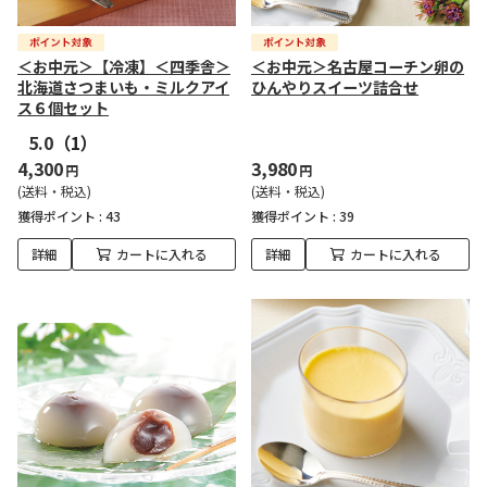
＜お中元＞【冷凍】＜四季舎＞
＜お中元＞名古屋コーチン卵の
北海道さつまいも・ミルクアイ
ひんやりスイーツ詰合せ
ス６個セット
5.0
（1）
4,300
3,980
円
円
(送料・税込)
(送料・税込)
獲得ポイント :
43
獲得ポイント :
39
詳細
カートに入れる
詳細
カートに入れる