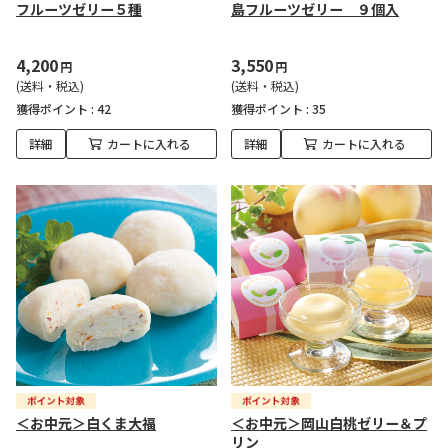
フルーツゼリー５種
島フルーツゼリー ９個入
4,200
3,550
円
円
(送料・税込)
(送料・税込)
獲得ポイント :
42
獲得ポイント :
35
詳細
カートに入れる
詳細
カートに入れる
＜お中元＞白くま大福
＜お中元＞岡山白桃ゼリー＆プ
リン