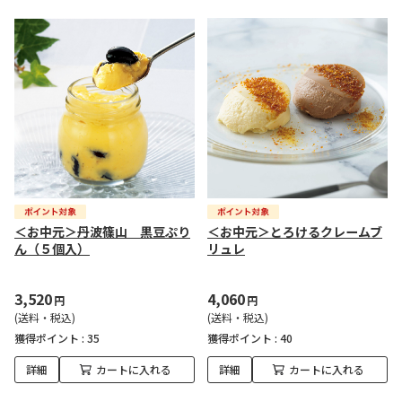
＜お中元＞丹波篠山 黒豆ぷり
＜お中元＞とろけるクレームブ
ん（５個入）
リュレ
3,520
4,060
円
円
(送料・税込)
(送料・税込)
獲得ポイント :
35
獲得ポイント :
40
詳細
カートに入れる
詳細
カートに入れる