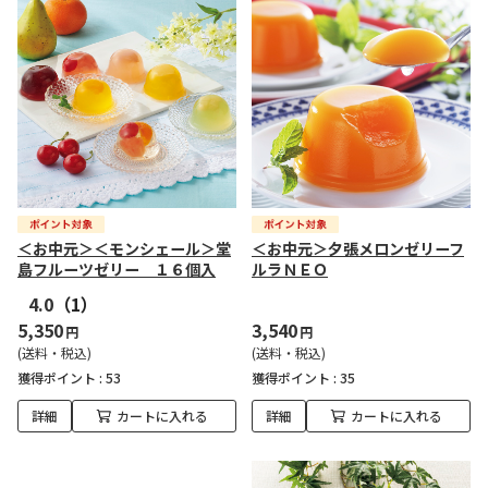
＜お中元＞＜モンシェール＞堂
＜お中元＞夕張メロンゼリーフ
島フルーツゼリー １６個入
ルラＮＥＯ
4.0
（1）
5,350
3,540
円
円
(送料・税込)
(送料・税込)
獲得ポイント :
53
獲得ポイント :
35
詳細
カートに入れる
詳細
カートに入れる