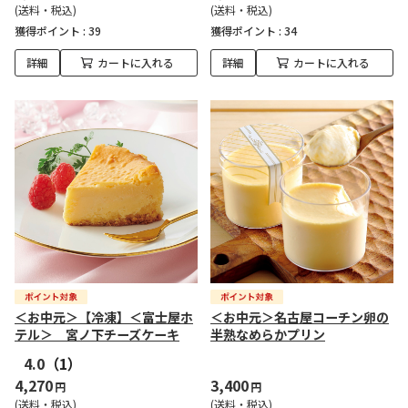
(送料・税込)
(送料・税込)
獲得ポイント :
39
獲得ポイント :
34
詳細
カートに入れる
詳細
カートに入れる
＜お中元＞【冷凍】＜富士屋ホ
＜お中元＞名古屋コーチン卵の
テル＞ 宮ノ下チーズケーキ
半熟なめらかプリン
4.0
（1）
4,270
3,400
円
円
(送料・税込)
(送料・税込)