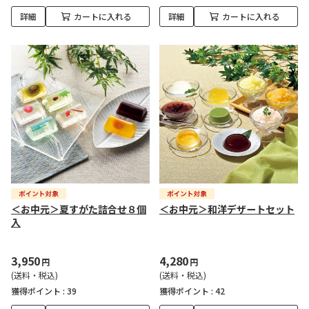
詳細
カートに入れる
詳細
カートに入れる
＜お中元＞夏すがた詰合せ８個
＜お中元＞和洋デザートセット
入
3,950
4,280
円
円
(送料・税込)
(送料・税込)
獲得ポイント :
39
獲得ポイント :
42