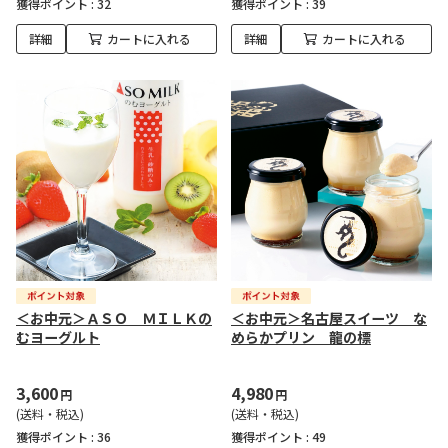
獲得ポイント :
32
獲得ポイント :
39
詳細
カートに入れる
詳細
カートに入れる
＜お中元＞ＡＳＯ ＭＩＬＫの
＜お中元＞名古屋スイーツ な
むヨーグルト
めらかプリン 龍の標
3,600
4,980
円
円
(送料・税込)
(送料・税込)
獲得ポイント :
36
獲得ポイント :
49