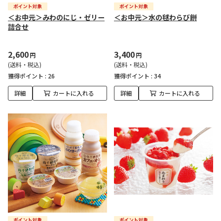
＜お中元＞みわのにじ・ゼリー
＜お中元＞水の毬わらび餅
詰合せ
2,600
3,400
円
円
(送料・税込)
(送料・税込)
獲得ポイント :
26
獲得ポイント :
34
詳細
カートに入れる
詳細
カートに入れる