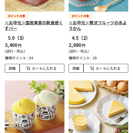
＜お中元＞国産果実の新食感く
＜お中元＞贅沢フルーツの水よ
ずバー
うかん
5.0
（3）
4.5
（2）
3,400
2,980
円
円
(送料・税込)
(送料・税込)
獲得ポイント :
34
獲得ポイント :
29
詳細
カートに入れる
詳細
カートに入れる