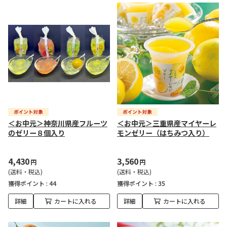
＜お中元＞神奈川県産フルーツ
＜お中元＞三重県産マイヤーレ
のゼリー８個入り
モンゼリー（はちみつ入り）
4,430
3,560
円
円
(送料・税込)
(送料・税込)
獲得ポイント :
44
獲得ポイント :
35
詳細
カートに入れる
詳細
カートに入れる