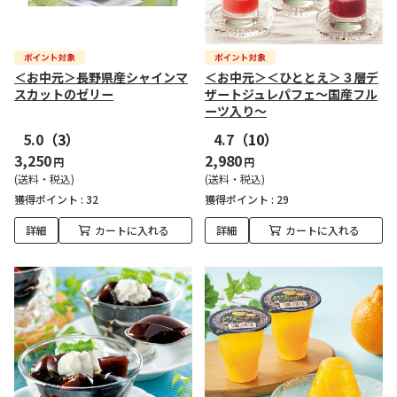
＜お中元＞長野県産シャインマ
＜お中元＞＜ひととえ＞３層デ
スカットのゼリー
ザートジュレパフェ～国産フル
ーツ入り～
5.0
（3）
4.7
（10）
3,250
2,980
円
円
(送料・税込)
(送料・税込)
獲得ポイント :
32
獲得ポイント :
29
詳細
カートに入れる
詳細
カートに入れる