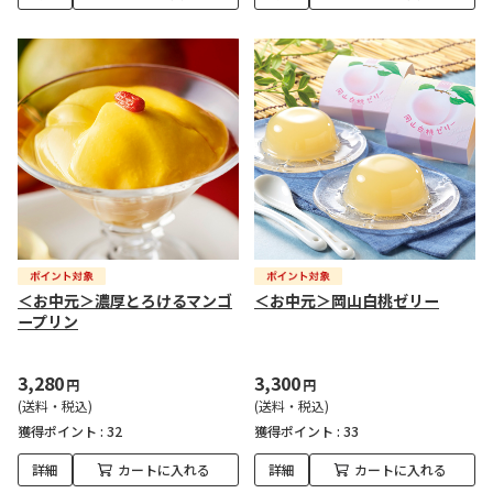
＜お中元＞濃厚とろけるマンゴ
＜お中元＞岡山白桃ゼリー
ープリン
3,280
3,300
円
円
(送料・税込)
(送料・税込)
獲得ポイント :
32
獲得ポイント :
33
詳細
カートに入れる
詳細
カートに入れる