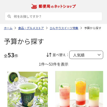
ホーム
食品・グルメストア
ひんやりスイーツ特集
予算から探す
予算から探す
53
並べ替え：
全
件
1件～53件を表示