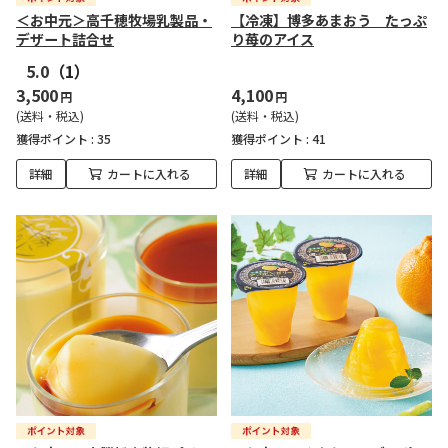
＜お中元＞高千穂牧場乳製品・
【冷凍】博多あまおう たっぷ
デザート詰合せ
り苺のアイス
5.0
（1）
3,500
4,100
円
円
(送料・税込)
(送料・税込)
獲得ポイント :
35
獲得ポイント :
41
詳細
カートに入れる
詳細
カートに入れる