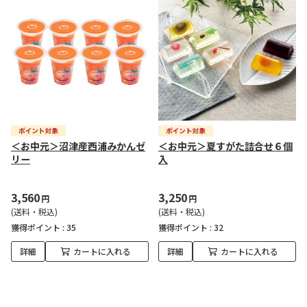
＜お中元＞沼津産西浦みかんゼ
＜お中元＞夏すがた詰合せ６個
リー
入
3,560
3,250
円
円
(送料・税込)
(送料・税込)
獲得ポイント :
35
獲得ポイント :
32
詳細
カートに入れる
詳細
カートに入れる