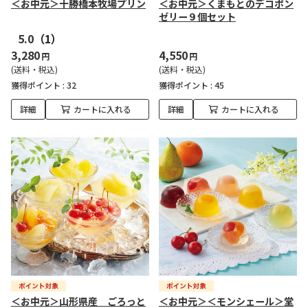
＜お中元＞十勝橋本牧場プリン
＜お中元＞くまもとのデコポン
ゼリー９個セット
5.0
（1）
3,280
4,550
円
円
(送料・税込)
(送料・税込)
獲得ポイント :
32
獲得ポイント :
45
詳細
カートに入れる
詳細
カートに入れる
＜お中元＞山形県産 ごろっと
＜お中元＞＜モンシェール＞堂