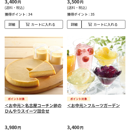
3,400
3,500
円
円
(送料・税込)
(送料・税込)
獲得ポイント :
34
獲得ポイント :
35
詳細
カートに入れる
詳細
カートに入れる
＜お中元＞名古屋コーチン卵の
＜お中元＞フルーツガーデン
ひんやりスイーツ詰合せ
3,980
3,400
円
円