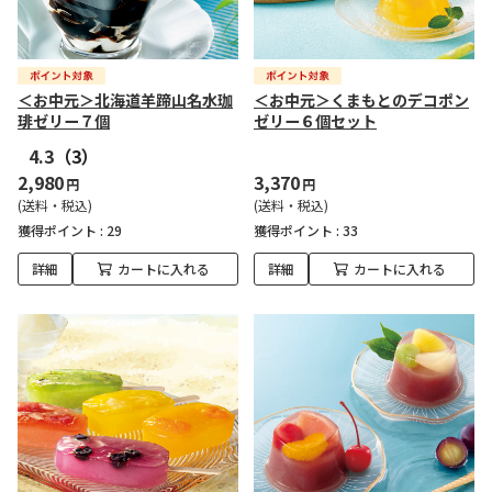
＜お中元＞北海道羊蹄山名水珈
＜お中元＞くまもとのデコポン
琲ゼリー７個
ゼリー６個セット
4.3
（3）
2,980
3,370
円
円
(送料・税込)
(送料・税込)
獲得ポイント :
29
獲得ポイント :
33
詳細
カートに入れる
詳細
カートに入れる