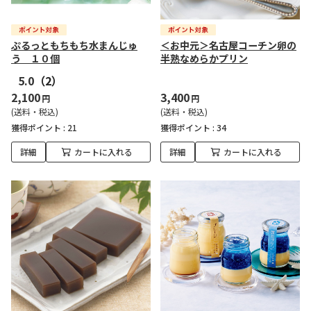
ぷるっともちもち水まんじゅ
＜お中元＞名古屋コーチン卵の
う １０個
半熟なめらかプリン
5.0
（2）
2,100
3,400
円
円
(送料・税込)
(送料・税込)
獲得ポイント :
21
獲得ポイント :
34
詳細
カートに入れる
詳細
カートに入れる