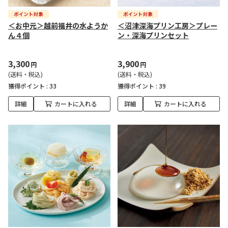
＜お中元＞越前福井の水ようか
＜沼津深海プリン工房＞プレー
ん４個
ン・深海プリンセット
3,300
3,900
円
円
(送料・税込)
(送料・税込)
獲得ポイント :
33
獲得ポイント :
39
詳細
カートに入れる
詳細
カートに入れる