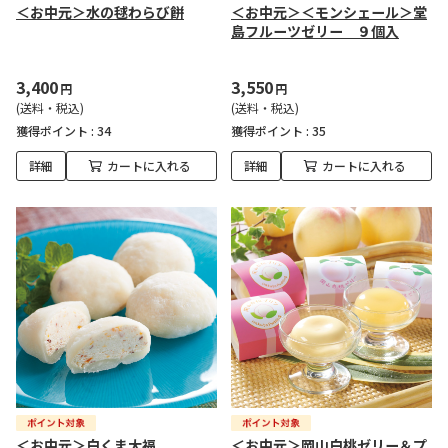
＜お中元＞水の毬わらび餅
＜お中元＞＜モンシェール＞堂
島フルーツゼリー ９個入
3,400
3,550
円
円
(送料・税込)
(送料・税込)
獲得ポイント :
34
獲得ポイント :
35
詳細
カートに入れる
詳細
カートに入れる
＜お中元＞白くま大福
＜お中元＞岡山白桃ゼリー＆プ