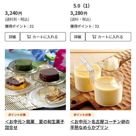
5.0
（1）
3,240
3,280
円
円
(送料別・税込)
(送料・税込)
獲得ポイント :
32
獲得ポイント :
32
詳細
カートに入れる
詳細
カートに入れる
＜お中元＞銘菓 夏の和生菓子
＜お中元＞名古屋コーチン卵の
詰合せ
半熟なめらかプリン