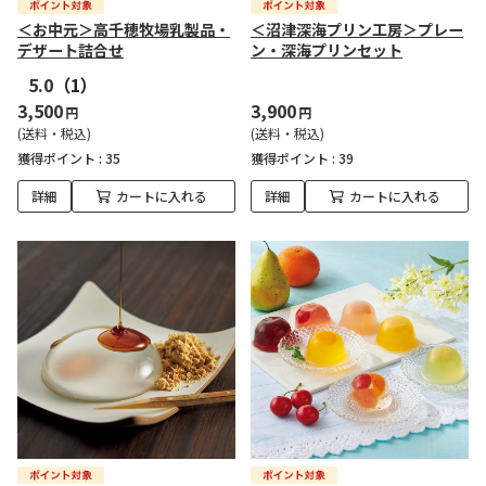
＜お中元＞高千穂牧場乳製品・
＜沼津深海プリン工房＞プレー
デザート詰合せ
ン・深海プリンセット
5.0
（1）
3,500
3,900
円
円
(送料・税込)
(送料・税込)
獲得ポイント :
35
獲得ポイント :
39
詳細
カートに入れる
詳細
カートに入れる