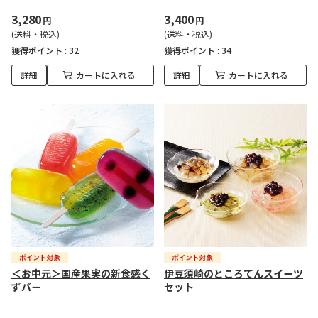
3,280
3,400
円
円
(送料・税込)
(送料・税込)
獲得ポイント :
32
獲得ポイント :
34
詳細
カートに入れる
詳細
カートに入れる
＜お中元＞国産果実の新食感く
伊豆須崎のところてんスイーツ
ずバー
セット