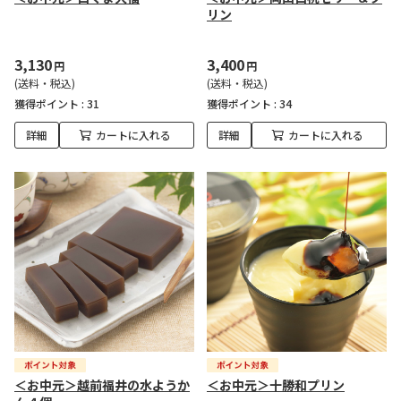
リン
3,130
3,400
円
円
(送料・税込)
(送料・税込)
獲得ポイント :
31
獲得ポイント :
34
詳細
カートに入れる
詳細
カートに入れる
＜お中元＞越前福井の水ようか
＜お中元＞十勝和プリン