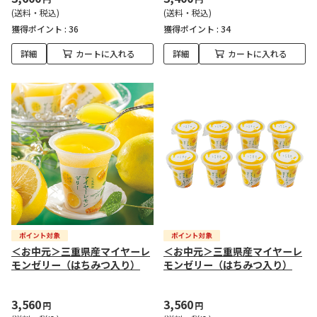
(送料・税込)
(送料・税込)
獲得ポイント :
36
獲得ポイント :
34
詳細
カートに入れる
詳細
カートに入れる
＜お中元＞三重県産マイヤーレ
＜お中元＞三重県産マイヤーレ
モンゼリー（はちみつ入り）
モンゼリー（はちみつ入り）
3,560
3,560
円
円