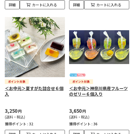
詳細
カートに入れる
詳細
カートに入れる
＜お中元＞夏すがた詰合せ６個
＜お中元＞神奈川県産フルーツ
入
のゼリー６個入り
3,250
3,650
円
円
(送料・税込)
(送料・税込)
獲得ポイント :
32
獲得ポイント :
36