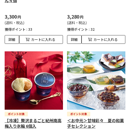
ん４個
3,300
3,280
円
円
(送料・税込)
(送料・税込)
獲得ポイント :
33
獲得ポイント :
32
詳細
カートに入れる
詳細
カートに入れる
【冷凍】贅沢まるごと紀州南高
＜お中元＞甘味彩々 夏の和菓
梅入り氷輪 6個入
子セレクション