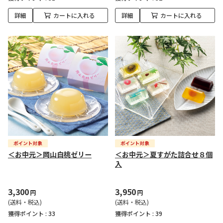
詳細
カートに入れる
詳細
カートに入れる
＜お中元＞岡山白桃ゼリー
＜お中元＞夏すがた詰合せ８個
入
3,300
3,950
円
円
(送料・税込)
(送料・税込)
獲得ポイント :
33
獲得ポイント :
39