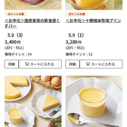
＜お中元＞国産果実の新食感く
＜お中元＞十勝橋本牧場プリン
ずバー
5.0
（3）
5.0
（1）
3,400
3,280
円
円
(送料・税込)
(送料・税込)
獲得ポイント :
34
獲得ポイント :
32
詳細
カートに入れる
詳細
カートに入れる