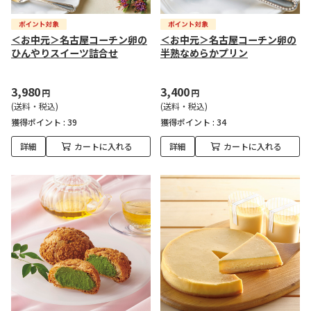
＜お中元＞名古屋コーチン卵の
＜お中元＞名古屋コーチン卵の
ひんやりスイーツ詰合せ
半熟なめらかプリン
3,980
3,400
円
円
(送料・税込)
(送料・税込)
獲得ポイント :
39
獲得ポイント :
34
詳細
カートに入れる
詳細
カートに入れる