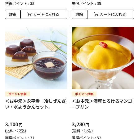
獲得ポイント :
35
獲得ポイント :
35
詳細
カートに入れる
詳細
カートに入れる
＜お中元＞永平寺 冷しぜんざ
＜お中元＞濃厚とろけるマンゴ
い・水ようかんセット
ープリン
3,100
3,280
円
円
(送料・税込)
(送料・税込)
獲得ポイント :
31
獲得ポイント :
32