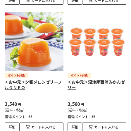
詳細
カートに入れる
詳細
カートに入れる
＜お中元＞夕張メロンゼリーフ
＜お中元＞沼津産西浦みかんゼ
ルラＮＥＯ
リー
3,540
3,560
円
円
(送料・税込)
(送料・税込)
獲得ポイント :
35
獲得ポイント :
35
詳細
カートに入れる
詳細
カートに入れる