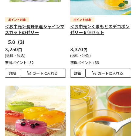
＜お中元＞長野県産シャインマ
＜お中元＞くまもとのデコポン
スカットのゼリー
ゼリー６個セット
5.0
（3）
3,250
3,370
円
円
(送料・税込)
(送料・税込)
獲得ポイント :
32
獲得ポイント :
33
詳細
カートに入れる
詳細
カートに入れる