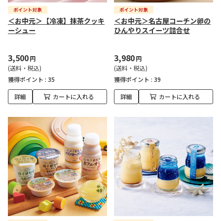
＜お中元＞【冷凍】抹茶クッキ
＜お中元＞名古屋コーチン卵の
ーシュー
ひんやりスイーツ詰合せ
3,500
3,980
円
円
(送料・税込)
(送料・税込)
獲得ポイント :
35
獲得ポイント :
39
詳細
カートに入れる
詳細
カートに入れる