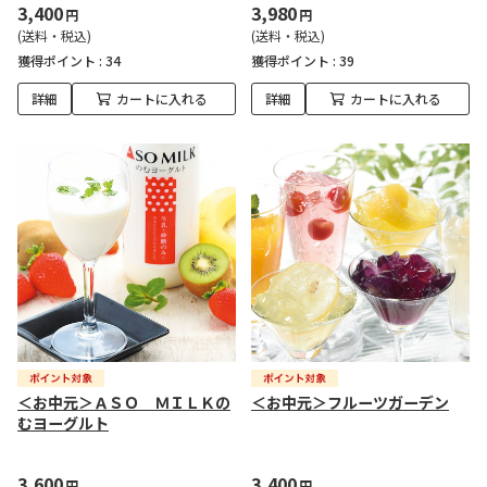
3,400
3,980
円
円
(送料・税込)
(送料・税込)
獲得ポイント :
34
獲得ポイント :
39
詳細
カートに入れる
詳細
カートに入れる
＜お中元＞ＡＳＯ ＭＩＬＫの
＜お中元＞フルーツガーデン
むヨーグルト
3,600
3,400
円
円