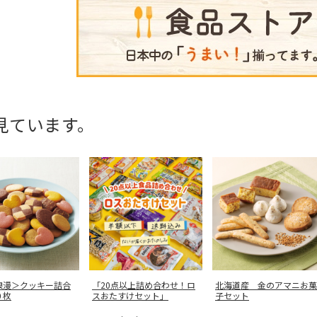
見ています。
浪漫＞クッキー詰合
「20点以上詰め合わせ！ロ
北海道産 金のアマニお菓
０枚
スおたすけセット」
子セット