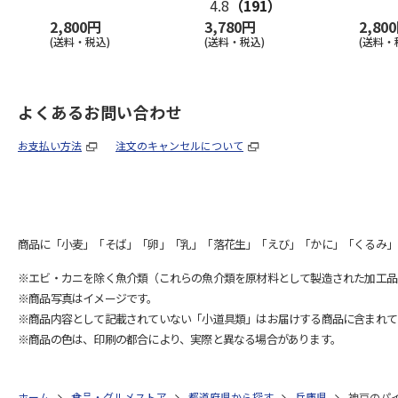
4.8
（191）
2,800円
3,780円
2,80
(送料・税込)
(送料・税込)
(送料・
よくあるお問い合わせ
お支払い方法
注文のキャンセルについて
商品に「小麦」「そば」「卵」「乳」「落花生」「えび」「かに」「くるみ」
※エビ・カニを除く魚介類（これらの魚介類を原材料として製造された加工品
※商品写真はイメージです。
※商品内容として記載されていない「小道具類」はお届けする商品に含まれて
※商品の色は、印刷の都合により、実際と異なる場合があります。
ホーム
食品・グルメストア
都道府県から探す
兵庫県
神戸のパ