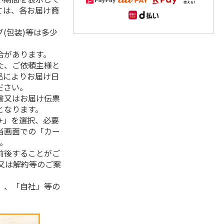
ては、各お届け商
(包装)等は多少
合があります。
た、ご依頼主様と
品によりお届け日
ださい。
書又はお届け伝票
となります。
+」を選択、必要
当画面での「カー
。
前後することがご
又は解約等のご案
」、「自社」等の