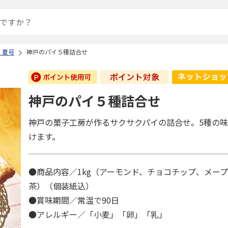
 夏号
神戸のパイ５種詰合せ
神戸のパイ５種詰合せ
神戸の菓子工房が作るサクサクパイの詰合せ。5種の
けます。
●商品内容／1kg（アーモンド、チョコチップ、メー
茶）（個装紙込）
●賞味期間／常温で90日
●アレルギー／「小麦」「卵」「乳」