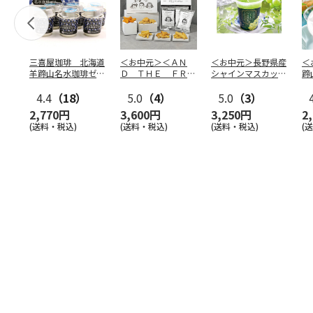
三喜屋珈琲 北海道
＜お中元＞＜ＡＮ
＜お中元＞長野県産
＜
羊蹄山名水珈琲ゼリ
Ｄ ＴＨＥ ＦＲＩ
シャインマスカット
蹄
ー詰合せ MCJ-AE
ＥＴ＞ドライフリッ
のゼリー
７
4.4
（18）
ト５種
5.0
（4）
…
5.0
（3）
2,770円
3,600円
3,250円
2
(送料・税込)
(送料・税込)
(送料・税込)
(