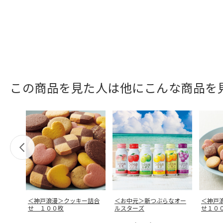
この商品を見た人は他にこんな商品を
＜神戸浪漫＞クッキー詰合
＜お中元＞新つぶらなオー
＜神戸
せ １００枚
ルスターズ
せ１０