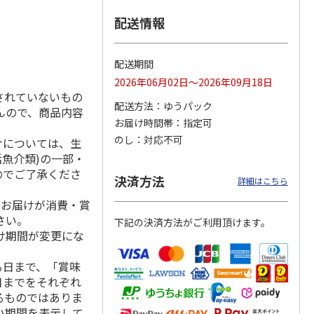
配送情報
「チョ
＜沼津深海プリン工
【冷凍】三國シェフ
＜お中元＞＜ねんり
配送期間
ップポ
房＞プレーン・深海
推奨 2種のブリュレ
ん家＞夏限定 ひと
2026年06月02日～2026年09月18日
プリンセット
6個セット(クレー
…
くちバーム詰合せ
されていないもの
5.0
（4）
４種
…
配送方法
ゆうパック
んので、商品内容
3,900円
4,320円
3,980円
お届け時間帯
指定可
(送料・税込)
(送料・税込)
(送料・税込)
のし
対応不可
けについては、生
活魚介類)の一部・
のでご了承くださ
決済方法
詳細はこちら
、お届けが消費・賞
さい。
下記の決済方法がご利用頂けます。
け期間が変更にな
る日まで、「賞味
日までをそれぞれ
るものではありま
い期間を表示して