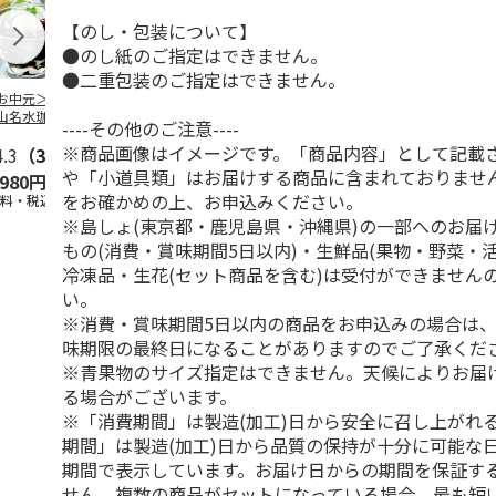
【のし・包装について】
●のし紙のご指定はできません。
●二重包装のご指定はできません。
お中元＞北海道羊
＜お中元＞＜ひとと
＜お中元＞＜銀座千
バンホーテン
山名水珈琲ゼリー
え＞３層デザートジ
疋屋＞銀座ゼリー９
コレートシロ
----その他のご注意----
個
ュレパフェ～国産フ
個
ーション」
※商品画像はイメージです。「商品内容」として記載
4.3
（3）
ルー
4.7
…
（10）
5.0
（5）
30g×21
…
や「小道具類」はお届けする商品に含まれておりませ
,980円
2,980円
3,240円
4,980円
をお確かめの上、お申込みください。
送料・税込)
(送料・税込)
(送料・税込)
(送料・税込)
※島しょ(東京都・鹿児島県・沖縄県)の一部へのお届
もの(消費・賞味期間5日以内)・生鮮品(果物・野菜・
冷凍品・生花(セット商品を含む)は受付ができません
い。
※消費・賞味期間5日以内の商品をお申込みの場合は
味期限の最終日になることがありますのでご了承くだ
※青果物のサイズ指定はできません。天候によりお届
る場合がございます。
※「消費期間」は製造(加工)日から安全に召し上がれ
期間」は製造(加工)日から品質の保持が十分に可能な
期間で表示しています。お届け日からの期間を保証す
せん。複数の商品がセットになっている場合、最も短