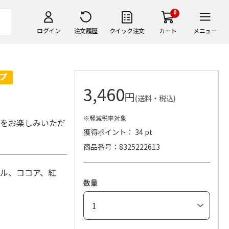
0
ログイン
注文履歴
クイック注文
カート
メニュー
3,460
円
(送料・税込)
※軽減税率対象
味をお楽しみいただ
獲得ポイント： 34 pt
商品番号
8325222613
プル、ココア、紅
数量