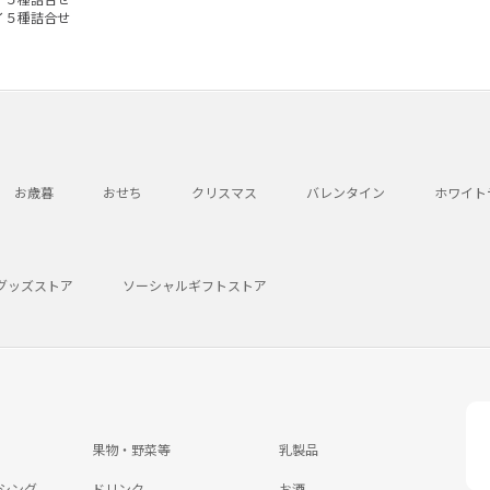
イ５種詰合せ
お歳暮
おせち
クリスマス
バレンタイン
ホワイト
グッズストア
ソーシャルギフトストア
果物・野菜等
乳製品
シング
ドリンク
お酒