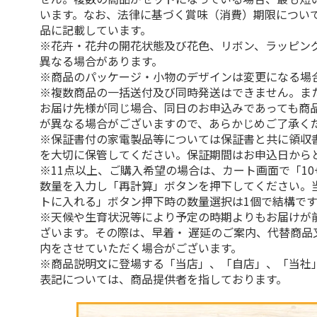
います。なお、法律に基づく賞味（消費）期限につい
品に記載しています。
※花卉・花弁の開花状態及び花色、リボン、ラッピング
異なる場合があります。
※商品のパッケージ・小物のデザインは変更になる場
※複数商品の一括送付及び同時発送はできません。ま
お届け先様が同じ場合、同日のお申込みであっても商
が異なる場合がございますので、あらかじめご了承く
※保証書付の家電製品等については保証書と共に領収
を大切に保管してください。保証期間はお申込日から
※11点以上、ご購入希望の場合は、カート画面で「10
数量を入力し「再計算」ボタンを押下してください。
トに入れる」ボタン押下時の数量選択は1個で結構です
※天候や生育状況等により予定の時期よりもお届けが
ざいます。その際は、早着・ 遅延のご案内、代替商品
内をさせていただく場合がございます。
※商品説明文に登場する「当店」、「自店」、「当社
表記については、商品提供者を指しております。