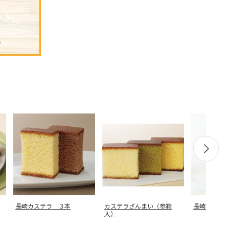
長崎カステラ ３本
カステラざんまい（参箱
長崎松翁軒
入）