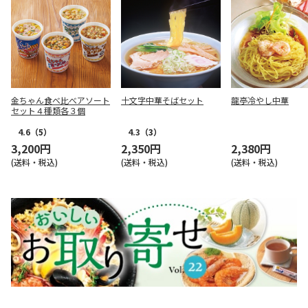
金ちゃん食べ比べアソート
十文字中華そばセット
龍亭冷やし中華
セット４種類各３個
4.6
（5）
4.3
（3）
3,200円
2,350円
2,380円
(送料・税込)
(送料・税込)
(送料・税込)