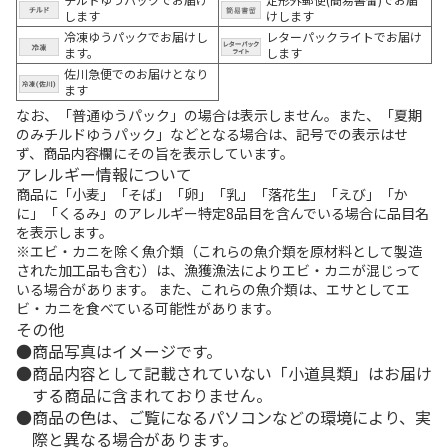
します
けします
冷凍ゆうパックでお届けし
レターパックライトでお届け
ます。
します
佐川急便でのお届けとなり
ます
なお、「普通ゆうパック」の場合は表示しません。また、「夏期
のみチルドゆうパック」などとなる場合は、記号での表示はせ
ず、商品内容欄にその旨を表示しています。
アレルギー情報について
商品に「小麦」「そば」「卵」「乳」「落花生」「えび」「か
に」「くるみ」のアレルギー特定8品目を含んでいる場合に品目名
を表示します。
※エビ・カニを除く魚介類（これらの魚介類を原材料として製造
された加工品も含む）は、漁獲漁法によりエビ・カニが混じって
いる場合があります。 また、これらの魚介類は、エサとしてエ
ビ・カニを食べている可能性があります。
その他
商品写真はイメージです。
商品内容として記載されていない「小道具類」はお届け
する商品に含まれておりません。
商品の色は、ご覧になるパソコンなどの環境により、実
際と異なる場合があります。