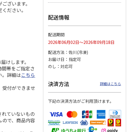
がございます。
定ください。
配送情報
都宮餃
【冷凍】もちもち皮
角煮ゴロゴロ豚ま
【冷凍】＜蓬莱本館
ぎょう
のにんにく丸餃子
ん・天恵美豚まん
＞冷凍豚まん
配送期間
４袋
2026年06月02日～2026年09月18日
4,860円
3,100円
3,940円
配送方法
佐川(冷凍)
(送料・税込)
(送料・税込)
(送料・税込)
お届け日
指定可
お届けします。
のし
対応可
時間帯をご指定さ
い。詳細は
こちら
決済方法
詳細はこちら
、受付ができませ
下記の決済方法がご利用頂けます。
されていないもの
んので、商品内容