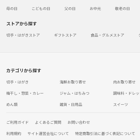
母の日
こどもの日
父の日
お中元
敬老の日
ストアから探す
切手・はがきストア
ギフトストア
食品・グルメストア
カテゴリから探す
切手・はがき
海鮮お取り寄せ
肉お取り寄せ
梅干し・惣菜・カレー
ジャム・はちみつ
調味料・ドレッ
めん類
雑貨・日用品
スイーツ
ご利用ガイド
よくあるご質問
お問い合わせ
利用規約
サイト運営会社について
特定商取引法に基づく表記について