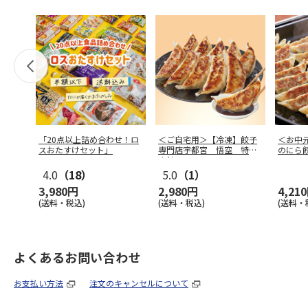
「20点以上詰め合わせ！ロ
＜ご自宅用＞【冷凍】餃子
＜お中
スおたすけセット」
専門店宇都宮 悟空 特製
のにら
肉餃子
4.0
（18）
5.0
（1）
3,980円
2,980円
4,21
(送料・税込)
(送料・税込)
(送料・
よくあるお問い合わせ
お支払い方法
注文のキャンセルについて