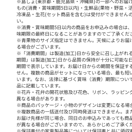
※島しょ(東京都・鹿児島県・沖縄県)の一部へのお届
もの(消費・賞味期間5日以内)・生鮮品(果物・野菜・
冷凍品・生花(セット商品を含む)は受付ができません
い。
※消費・賞味期間5日以内の商品をお申込みの場合は
味期限の最終日になることがありますのでご了承くだ
※青果物のサイズ指定はできません。天候によりお届
る場合がございます。
※「消費期間」は製造(加工)日から安全に召し上がれ
期間」は製造(加工)日から品質の保持が十分に可能な
期間で表示しています。お届け日からの期間を保証す
せん。複数の商品がセットになっている場合、最も短
います。なお、法律に基づく賞味（消費）期限につい
品に記載しています。
※花卉・花弁の開花状態及び花色、リボン、ラッピング
異なる場合があります。
※商品のパッケージ・小物のデザインは変更になる場
※複数商品の一括送付及び同時発送はできません。ま
お届け先様が同じ場合、同日のお申込みであっても商
が異なる場合がございますので、あらかじめご了承く
※保証書付の家電製品等については保証書と共に領収