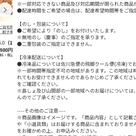
※一部対応できない商品及び対応期間が限られた商品
●配達時間をご希望の場合は、配達希望時間帯をご指
【のし・包装について】
ご自宅用＞【冷
【冷凍】≪小樽海洋
＜お中元＞横浜中華
＜お中元＞宇
●ご希望により「のし」をお付けいたします。
】餃子専門店宇都
水産≫小樽の小鍋と
街 江戸清謹製中華
子 宇味家の
※無地のし（慶事）のご指定を承ります。
 悟空 特製肉餃
海鮮おこわ
まんセット
ざ３箱
5.0
（1）
5.0
（1）
5.0
（1）
●二重包装のご指定はできません。
,980円
6,912円
3,180円
3,550円
送料・税込)
(送料・税込)
(送料・税込)
(送料・税込)
【冷凍配送について】
●冷凍品については佐川急便の飛脚クール便(冷凍)で
※一部時間帯指定不可の地域があります。この地域は
れてもお受けできませんのであらかじめご了承くださ
をご確認ください。
※島しょ及び山間部の一部地域へのお届けについては
んのでご了承ください。
----その他のご注意----
※商品画像はイメージです。「商品内容」として記載
や「小道具類」はお届けする商品に含まれておりませ
をお確かめの上、お申込みください。