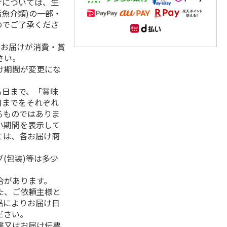
けについては、生
活魚介類)の一部・
のでご了承くださ
、お届けが消費・賞
さい。
け期間が変更にな
る日まで、「賞味
日までをそれぞれ
るものではありま
い期間を表示して
ては、各お届け商
(包装)等は多少
合があります。
た、ご依頼主様と
品によりお届け日
ださい。
書又はお届け伝票