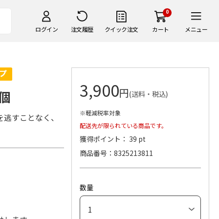
0
ログイン
注文履歴
クイック注文
カート
メニュー
3,900
円
個
(送料・税込)
※軽減税率対象
を逃すことなく、
配送先が限られている商品です。
獲得ポイント： 39 pt
商品番号
8325213811
数量