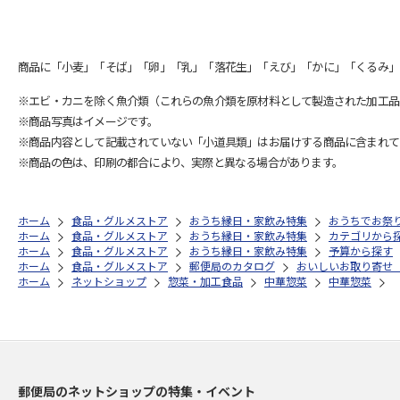
商品に「小麦」「そば」「卵」「乳」「落花生」「えび」「かに」「くるみ」
※エビ・カニを除く魚介類（これらの魚介類を原材料として製造された加工品
※商品写真はイメージです。
※商品内容として記載されていない「小道具類」はお届けする商品に含まれて
※商品の色は、印刷の都合により、実際と異なる場合があります。
ホーム
食品・グルメストア
おうち縁日・家飲み特集
おうちでお祭
ホーム
食品・グルメストア
おうち縁日・家飲み特集
カテゴリから
ホーム
食品・グルメストア
おうち縁日・家飲み特集
予算から探す
ホーム
食品・グルメストア
郵便局のカタログ
おいしいお取り寄せ
ホーム
ネットショップ
惣菜・加工食品
中華惣菜
中華惣菜
郵便局のネットショップの特集・イベント