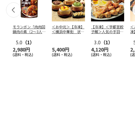
モランボン「肉肉回
＜お中元＞【冷凍】
【冷凍】＜宇都宮餃
＜
鍋肉の素（2～3人
＜横浜中華街 状元
子館＞人気の手羽餃
凍
前）」110g×40袋
樓＞満足点心セッ
子１０本
宮
5.0
（1）
ト ９
…
3.0
（1）
子
2,980円
5,400円
4,120円
2
(送料・税込)
(送料・税込)
(送料・税込)
(