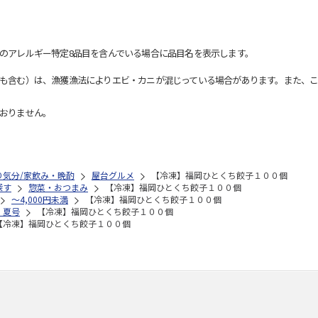
のアレルギー特定8品目を含んでいる場合に品目名を表示します。
も含む）は、漁獲漁法によりエビ・カニが混じっている場合があります。また、こ
おりません。
り気分/家飲み・晩酌
屋台グルメ
【冷凍】福岡ひとくち餃子１００個
探す
惣菜・おつまみ
【冷凍】福岡ひとくち餃子１００個
～4,000円未満
【冷凍】福岡ひとくち餃子１００個
 夏号
【冷凍】福岡ひとくち餃子１００個
【冷凍】福岡ひとくち餃子１００個