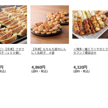
元＞【冷凍】フタワ
【冷凍】もちもち皮のにん
＜博多一番どり＞やきとり
餃子（１００個）
にく丸餃子 ４袋
セブン７種詰合せ
0円
4,860円
4,320円
税込)
(送料・税込)
(送料・税込)