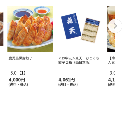
鹿児島黒豚餃子
＜お中元＞点天 ひとくち
【冷凍】＜
餃子２箱（西日本版）
人気の手羽
5.0
（1）
3.0
（1）
4,000円
4,061円
4,120円
(送料・税込)
(送料・税込)
(送料・税込)