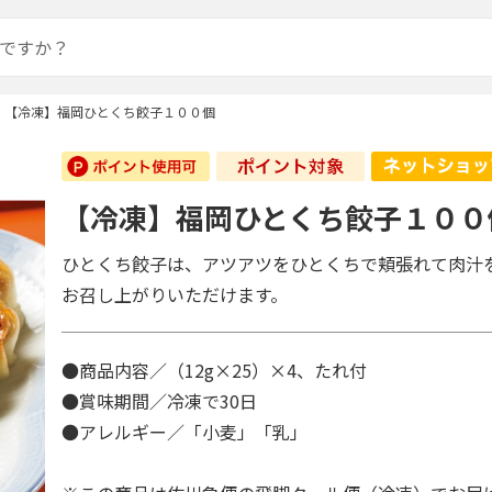
【冷凍】福岡ひとくち餃子１００個
【冷凍】福岡ひとくち餃子１００
ひとくち餃子は、アツアツをひとくちで頬張れて肉汁
お召し上がりいただけます。
●商品内容／（12g×25）×4、たれ付
●賞味期間／冷凍で30日
●アレルギー／「小麦」「乳」