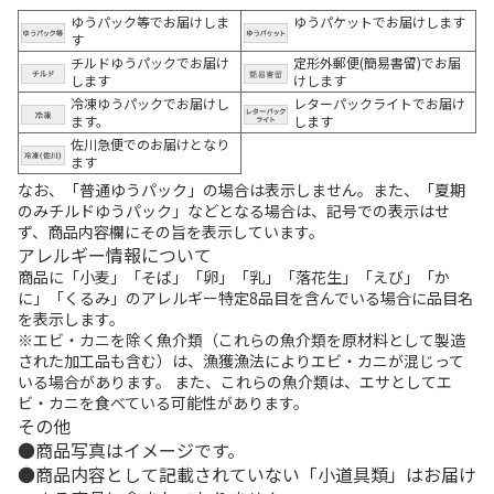
ゆうパック等でお届けしま
ゆうパケットでお届けします
す
チルドゆうパックでお届け
定形外郵便(簡易書留)でお届
します
けします
冷凍ゆうパックでお届けし
レターパックライトでお届け
ます。
します
佐川急便でのお届けとなり
ます
なお、「普通ゆうパック」の場合は表示しません。また、「夏期
のみチルドゆうパック」などとなる場合は、記号での表示はせ
ず、商品内容欄にその旨を表示しています。
アレルギー情報について
商品に「小麦」「そば」「卵」「乳」「落花生」「えび」「か
に」「くるみ」のアレルギー特定8品目を含んでいる場合に品目名
を表示します。
※エビ・カニを除く魚介類（これらの魚介類を原材料として製造
された加工品も含む）は、漁獲漁法によりエビ・カニが混じって
いる場合があります。 また、これらの魚介類は、エサとしてエ
ビ・カニを食べている可能性があります。
その他
商品写真はイメージです。
商品内容として記載されていない「小道具類」はお届け