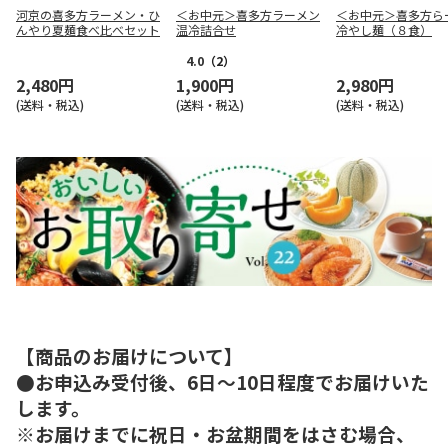
河京の喜多方ラーメン・ひ
＜お中元＞喜多方ラーメン
＜お中元＞喜多方ら
んやり夏麺食べ比べセット
温冷詰合せ
冷やし麺（８食）
4.0
（2）
2,480円
1,900円
2,980円
(送料・税込)
(送料・税込)
(送料・税込)
【商品のお届けについて】
●お申込み受付後、6日～10日程度でお届けいた
します。
※お届けまでに祝日・お盆期間をはさむ場合、