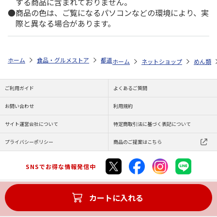
する商品に含まれておりません。
商品の色は、ご覧になるパソコンなどの環境により、実
際と異なる場合があります。
ホーム
食品・グルメストア
都道府県から探す
福島県
喜多方冷し
ホーム
ネットショップ
めん類
ご利用ガイド
よくあるご質問
お問い合わせ
利用規約
サイト運営会社について
特定商取引法に基づく表記について
プライバシーポリシー
商品のご提案はこちら
SNSでお得な情報発信中
カートに入れる
Copyright (C) JAPAN POST Co.,Ltd. All Rights Reserved.