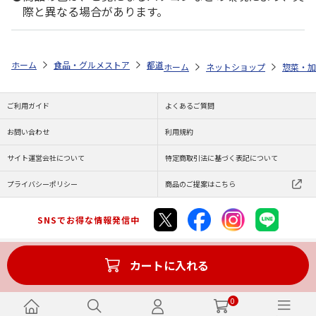
際と異なる場合があります。
ホーム
食品・グルメストア
都道府県から探す
京都府
京都つぶら
ホーム
ネットショップ
惣菜・加
ご利用ガイド
よくあるご質問
お問い合わせ
利用規約
サイト運営会社について
特定商取引法に基づく表記について
プライバシーポリシー
商品のご提案はこちら
SNSでお得な情報発信中
カートに入れる
Copyright (C) JAPAN POST Co.,Ltd. All Rights Reserved.
0