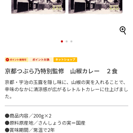
1
2
3
京都つぶら乃特別監修 山椒カレー ２食
京都・宇治の玉露を隠し味に、山椒の実を入れることで、
辛味のなかに清涼感が広がるレトルトカレーに仕上げまし
た。
●商品内容／200g×2
●原料原産地／さんしょうの実＝国産
●賞味期間／常温で2年