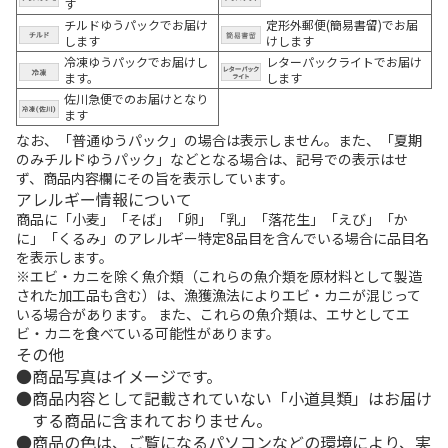
す
チルドゆうパックでお届け
定形外郵便(簡易書留)でお届
します
けします
冷凍ゆうパックでお届けし
レターパックライトでお届け
ます。
します
佐川急便でのお届けとなり
ます
なお、「普通ゆうパック」の場合は表示しません。また、「夏期
のみチルドゆうパック」などとなる場合は、記号での表示はせ
ず、商品内容欄にその旨を表示しています。
アレルギー情報について
商品に「小麦」「そば」「卵」「乳」「落花生」「えび」「か
に」「くるみ」のアレルギー特定8品目を含んでいる場合に品目名
を表示します。
※エビ・カニを除く魚介類（これらの魚介類を原材料として製造
された加工品も含む）は、漁獲漁法によりエビ・カニが混じって
いる場合があります。 また、これらの魚介類は、エサとしてエ
ビ・カニを食べている可能性があります。
その他
商品写真はイメージです。
商品内容として記載されていない「小道具類」はお届け
する商品に含まれておりません。
商品の色は、ご覧になるパソコンなどの環境により、実