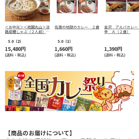
＜お中元＞＜祇園丸山＞淡
佐渡の地獄のカレー ２食
金沢 アルバカレー
路産鱧しゃぶ（２人前）と
辛 Ａ（２食）
枝豆入り生姜ご飯
5.0
（2）
5.0
（1）
15,480円
1,660円
1,390円
(送料・税込)
(送料・税込)
(送料・税込)
【商品のお届けについて】