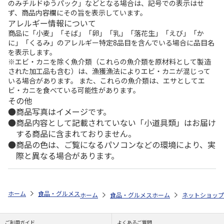
のみチルドゆうパック」などとなる場合は、記号での表示はせ
ず、商品内容欄にその旨を表示しています。
アレルギー情報について
商品に「小麦」「そば」「卵」「乳」「落花生」「えび」「か
に」「くるみ」のアレルギー特定8品目を含んでいる場合に品目名
を表示します。
※エビ・カニを除く魚介類（これらの魚介類を原材料として製造
された加工品も含む）は、漁獲漁法によりエビ・カニが混じって
いる場合があります。 また、これらの魚介類は、エサとしてエ
ビ・カニを食べている可能性があります。
その他
商品写真はイメージです。
商品内容として記載されていない「小道具類」はお届け
する商品に含まれておりません。
商品の色は、ご覧になるパソコンなどの環境により、実
際と異なる場合があります。
ホーム
食品・グルメストア
郵便局のカタログ
全国カレー祭り 第5
ホーム
食品・グルメストア
ホーム
都道府県から探す
ネットショップ
ご利用ガイド
よくあるご質問