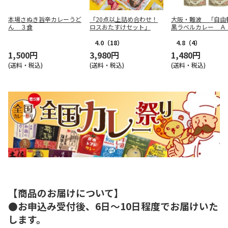
本場さぬき旨辛カレーうど
「20点以上詰め合わせ！
大阪・難波 「自由
ん ３食
ロスおたすけセット」
黒ラベルカレー Ａ
食）
4.0
（18）
4.8
（4）
1,500円
3,980円
1,480円
(送料・税込)
(送料・税込)
(送料・税込)
【商品のお届けについて】
●お申込み受付後、6日～10日程度でお届けいた
します。