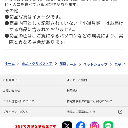
ビ・カニを食べている可能性があります。
その他
商品写真はイメージです。
商品内容として記載されていない「小道具類」はお届け
する商品に含まれておりません。
商品の色は、ご覧になるパソコンなどの環境により、実
際と異なる場合があります。
ホーム
食品・グルメストア
都道府県から探す
宮城県
海鮮せんべ
ホーム
ネットショップ
菓子
ご利用ガイド
よくあるご質問
お問い合わせ
利用規約
サイト運営会社について
特定商取引法に基づく表記について
プライバシーポリシー
商品のご提案はこちら
SNSでお得な情報発信中