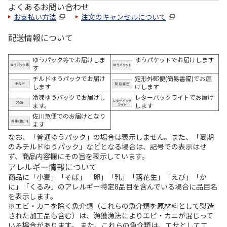
よくあるお問い合わせ
お支払い方法
注文のキャンセルについて
配送情報について
ゆうパック等でお届けしま
ゆうパケットでお届けします
す
チルドゆうパックでお届け
定形外郵便(簡易書留)でお届
します
けします
冷凍ゆうパックでお届けし
レターパックライトでお届け
ます。
します
佐川急便でのお届けとなり
ます
なお、「普通ゆうパック」の場合は表示しません。また、「夏期
のみチルドゆうパック」などとなる場合は、記号での表示はせ
ず、商品内容欄にその旨を表示しています。
アレルギー情報について
商品に「小麦」「そば」「卵」「乳」「落花生」「えび」「か
に」「くるみ」のアレルギー特定8品目を含んでいる場合に品目名
を表示します。
※エビ・カニを除く魚介類（これらの魚介類を原材料として製造
された加工品も含む）は、漁獲漁法によりエビ・カニが混じって
いる場合があります。 また、これらの魚介類は、エサとしてエ