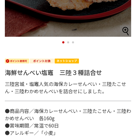
1
2
3
海鮮せんべい塩竈 三陸３種詰合せ
三陸宮城・塩竈人気の海保カレーせんべい・三陸たこせ
ん・三陸わかめせんべいを詰合せにしました。
●商品内容／海保カレーせんべい・三陸たこせん・三陸わ
かめせんべい 各160g
●賞味期間／常温で60日
●アレルギー／「小麦」