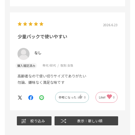
2026.6.23
少量パックで使いやすい
なし
年代:
60代
性別:
女性
購入確認済み
高齢者なので使い切りサイズでありがたい
勿論、嫌味なく満足な味です
参考になった
0
Like!
0
絞り込み
表示：新しい順