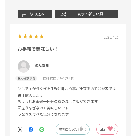
絞り込み
表示：新しい順
2026.7.20
お手軽で美味しい！
のんきち
性別:
女性
年代:
60代
購入確認済み
少しですがうなぎを手軽に味わう事が出来るので我が家では
毎年購入します
ちょうどお茶碗一杯分の鰻の混ぜご飯ができます
国産うなぎなので美味しいです
うなぎを食べた気分になれます
参考になった
0
Like!
0