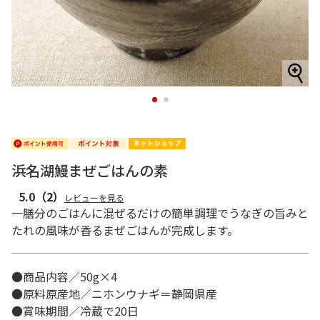
1
2
浜名湖鰻まぜごはんの素
5.0
（2）
レビューを見る
一膳分のごはんに混ぜるだけの簡単調理でうなぎの旨みと
たれの風味が香るまぜごはんが完成します。
●商品内容／50g×4
●原料原産地／ニホンウナギ＝静岡県産
●賞味期間／冷蔵で20日