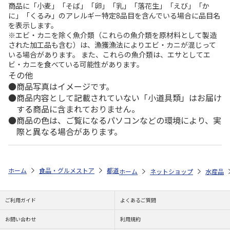
商品に「小麦」「そば」「卵」「乳」「落花生」「えび」「か
に」「くるみ」のアレルギー特定8品目を含んでいる場合に品目名
を表示します。
※エビ・カニを除く魚介類（これらの魚介類を原材料として製造
された加工品も含む）は、漁獲漁法によりエビ・カニが混じって
いる場合があります。 また、これらの魚介類は、エサとしてエ
ビ・カニを食べている可能性があります。
その他
商品写真はイメージです。
商品内容として記載されていない「小道具類」はお届け
する商品に含まれておりません。
商品の色は、ご覧になるパソコンなどの環境により、実
際と異なる場合があります。
ホーム
食品・グルメストア
都道府県から探す
静岡県
浜名湖鰻ま
ホーム
ネットショップ
水産品
ご利用ガイド
よくあるご質問
お問い合わせ
利用規約