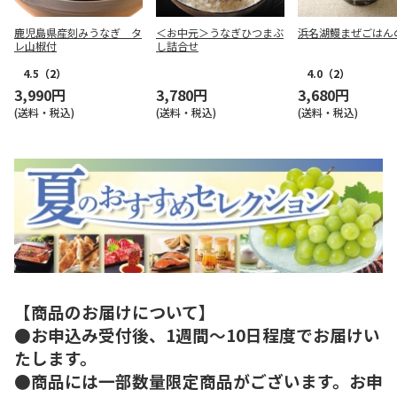
鹿児島県産刻みうなぎ タ
＜お中元＞うなぎひつまぶ
浜名湖鰻まぜごはん
レ山椒付
し詰合せ
4.5
（2）
4.0
（2）
3,990円
3,780円
3,680円
(送料・税込)
(送料・税込)
(送料・税込)
【商品のお届けについて】
●お申込み受付後、1週間～10日程度でお届けい
たします。
●商品には一部数量限定商品がございます。お申