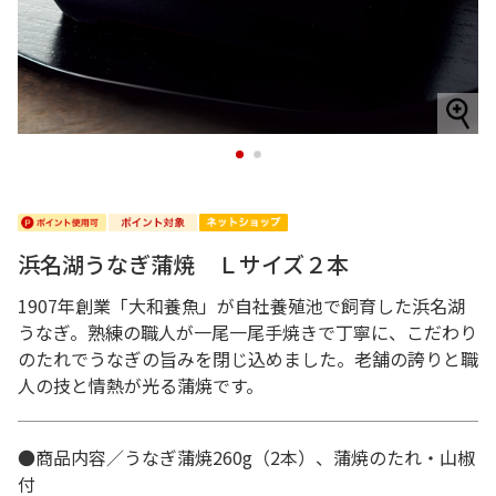
1
2
浜名湖うなぎ蒲焼 Ｌサイズ２本
1907年創業「大和養魚」が自社養殖池で飼育した浜名湖
うなぎ。熟練の職人が一尾一尾手焼きで丁寧に、こだわり
のたれでうなぎの旨みを閉じ込めました。老舗の誇りと職
人の技と情熱が光る蒲焼です。
●商品内容／うなぎ蒲焼260g（2本）、蒲焼のたれ・山椒
付