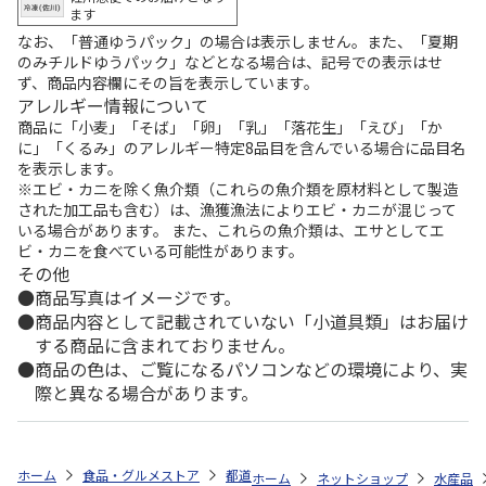
ます
なお、「普通ゆうパック」の場合は表示しません。また、「夏期
のみチルドゆうパック」などとなる場合は、記号での表示はせ
ず、商品内容欄にその旨を表示しています。
アレルギー情報について
商品に「小麦」「そば」「卵」「乳」「落花生」「えび」「か
に」「くるみ」のアレルギー特定8品目を含んでいる場合に品目名
を表示します。
※エビ・カニを除く魚介類（これらの魚介類を原材料として製造
された加工品も含む）は、漁獲漁法によりエビ・カニが混じって
いる場合があります。 また、これらの魚介類は、エサとしてエ
ビ・カニを食べている可能性があります。
その他
商品写真はイメージです。
商品内容として記載されていない「小道具類」はお届け
する商品に含まれておりません。
商品の色は、ご覧になるパソコンなどの環境により、実
際と異なる場合があります。
ホーム
食品・グルメストア
都道府県から探す
静岡県
浜名湖うな
ホーム
ネットショップ
水産品