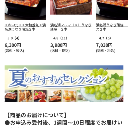
＜お中元＞＜大和養魚＞浜
浜名湖マルマ（Ｒ）うなぎ
浜名湖うなぎ蒲焼 
名湖うなぎ蒲焼２本
蒲焼 ２本
ズ２本
5.0
（4）
4.8
（11）
4.7
（6）
6,300円
3,980円
7,030円
(送料・税込)
(送料・税込)
(送料・税込)
【商品のお届けについて】
●お申込み受付後、1週間～10日程度でお届けい