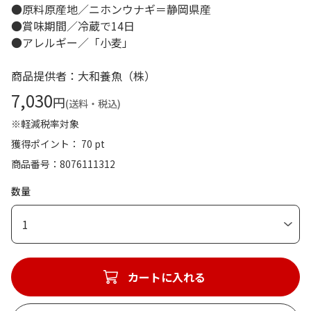
●原料原産地／ニホンウナギ＝静岡県産
●賞味期間／冷蔵で14日
●アレルギー／「小麦」
商品提供者：大和養魚（株）
7,030
円
(送料・税込)
※軽減税率対象
獲得ポイント： 70 pt
商品番号
8076111312
数量
1
カートに入れる