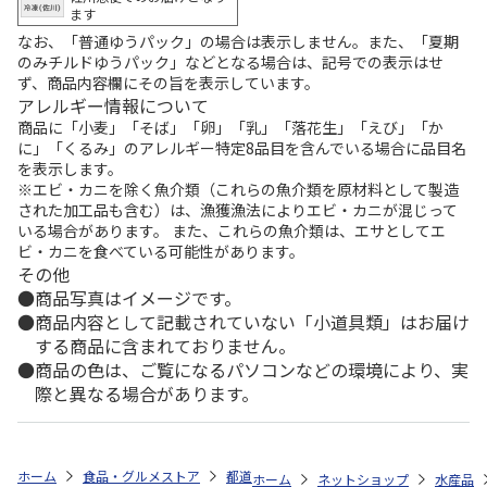
ます
なお、「普通ゆうパック」の場合は表示しません。また、「夏期
のみチルドゆうパック」などとなる場合は、記号での表示はせ
ず、商品内容欄にその旨を表示しています。
アレルギー情報について
商品に「小麦」「そば」「卵」「乳」「落花生」「えび」「か
に」「くるみ」のアレルギー特定8品目を含んでいる場合に品目名
を表示します。
※エビ・カニを除く魚介類（これらの魚介類を原材料として製造
された加工品も含む）は、漁獲漁法によりエビ・カニが混じって
いる場合があります。 また、これらの魚介類は、エサとしてエ
ビ・カニを食べている可能性があります。
その他
商品写真はイメージです。
商品内容として記載されていない「小道具類」はお届け
する商品に含まれておりません。
商品の色は、ご覧になるパソコンなどの環境により、実
際と異なる場合があります。
ホーム
食品・グルメストア
都道府県から探す
静岡県
浜名湖うな
ホーム
ネットショップ
水産品