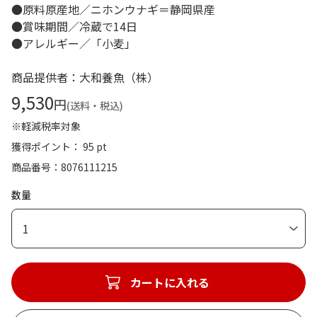
●原料原産地／ニホンウナギ＝静岡県産
●賞味期間／冷蔵で14日
●アレルギー／「小麦」
商品提供者：大和養魚（株）
9,530
円
(送料・税込)
※軽減税率対象
獲得ポイント： 95 pt
商品番号
8076111215
数量
1
カートに入れる