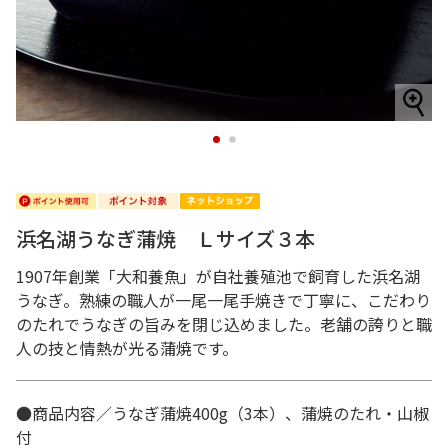
1
2
浜名湖うなぎ蒲焼 Ｌサイズ３本
1907年創業「大和養魚」が自社養殖池で飼育した浜名湖
うなぎ。熟練の職人が一尾一尾手焼きで丁寧に、こだわり
のたれでうなぎの旨みを閉じ込めました。老舗の誇りと職
人の技と情熱が光る蒲焼です。
●商品内容／うなぎ蒲焼400g（3本）、蒲焼のたれ・山椒
付