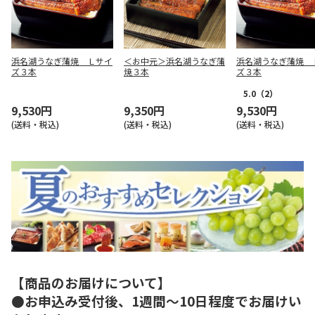
浜名湖うなぎ蒲焼 Ｌサイ
＜お中元＞浜名湖うなぎ蒲
浜名湖うなぎ蒲焼 
ズ３本
焼３本
ズ３本
5.0
（2）
9,530円
9,350円
9,530円
(送料・税込)
(送料・税込)
(送料・税込)
【商品のお届けについて】
●お申込み受付後、1週間～10日程度でお届けい