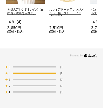
お供えアレンジSサイズ（白
スフィアドームアレンジメ
＜お中元＞
に青・紫系を入れて）
ント 優 ブルー＋ピンク
ルスターズ
【弔事用】
4.8
（4）
4.8
（19
3,850円
2,510円
3,780円
(送料・税込)
(送料・税込)
(送料・税込)
★
5
(0)
★
4
(1)
★
3
(0)
★
2
(0)
★
1
(0)