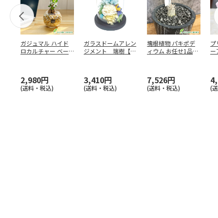
ガジュマル ハイド
ガラスドームアレン
塊根植物 パキポデ
プ
ロカルチャー ベー
ジメント 瑞樹【弔
ィウム お任せ1品種
ー
ジュゼオライト(丸
事用】
黒ロング陶器 黒石
…
器)
2,980円
3,410円
7,526円
4
(送料・税込)
(送料・税込)
(送料・税込)
(