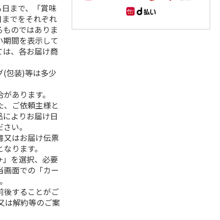
る日まで、「賞味
日までをそれぞれ
るものではありま
い期間を表示して
ては、各お届け商
(包装)等は多少
合があります。
た、ご依頼主様と
品によりお届け日
ださい。
書又はお届け伝票
となります。
+」を選択、必要
当画面での「カー
。
前後することがご
又は解約等のご案