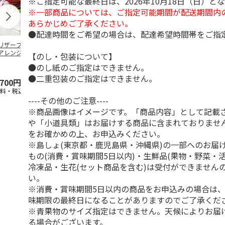
※ご指定可能な最終日は、2026年10月18日（日）と
※一部商品については、ご指定可能期間が配送期間内
あらかじめご了承ください。
●配達時間をご希望の場合は、配達希望時間帯をご指
リザーブドフラワ
陶器と植え替え土セ
ガジュマル エコポ
スフィアドー
アレンジ
ット（白丸陶器鉢）
ット 黒石付 4号（ホ
ンジメント 
【のし・包装について】
ワイト）
ルー＋ピンク
●のし紙のご指定はできません。
用】
●二重包装のご指定はできません。
,700円
2,600円
2,980円
2,510円
送料・税込)
(送料・税込)
(送料・税込)
(送料・税込)
----その他のご注意----
※商品画像はイメージです。「商品内容」として記載
や「小道具類」はお届けする商品に含まれておりませ
をお確かめの上、お申込みください。
※島しょ(東京都・鹿児島県・沖縄県)の一部へのお届
もの(消費・賞味期間5日以内)・生鮮品(果物・野菜・
冷凍品・生花(セット商品を含む)は受付ができません
い。
※消費・賞味期間5日以内の商品をお申込みの場合は
味期限の最終日になることがありますのでご了承くだ
※青果物のサイズ指定はできません。天候によりお届
る場合がございます。