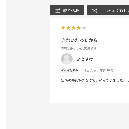
絞り込み
表示：新し
きれいだったから
実際に使ってみた感想
:普通
ようすけ
購入確認済み
性別:
女性
年代:
40代
紫色の薔薇好きなので、頼んでいました。