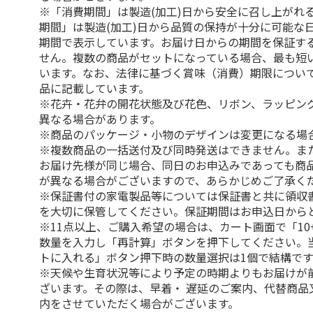
※「消費期間」は製造(加工)日から安全に召し上がれ
期間」は製造(加工)日から品質の保持が十分に可能な
期間で表示しています。お届け日からの期間を保証す
せん。複数の商品がセットになっている場合、最も短
います。なお、法律に基づく賞味（消費）期限につい
品に記載しています。
※花卉・花弁の開花状態及び花色、リボン、ラッピング
異なる場合があります。
※商品のパッケージ・小物のデザインは変更になる場
※複数商品の一括送付及び同時発送はできません。ま
お届け先様が同じ場合、同日のお申込みであっても商
が異なる場合がございますので、あらかじめご了承く
※保証書付の家電製品等については保証書と共に領収
を大切に保管してください。保証期間はお申込日から
※11点以上、ご購入希望の場合は、カート画面で「10
数量を入力し「再計算」ボタンを押下してください。
トに入れる」ボタン押下時の数量選択は1個で結構です
※天候や生育状況等により予定の時期よりもお届けが
ざいます。その際は、早着・ 遅延のご案内、代替商品
内をさせていただく場合がございます。