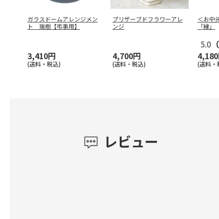
ガラスドームアレンジメン
プリザーブドフラワーアレ
＜お中
ト 瑞樹【弔事用】
ンジ
「縁」
5.0
（
3,410円
4,700円
4,18
(送料・税込)
(送料・税込)
(送料・
レビュー