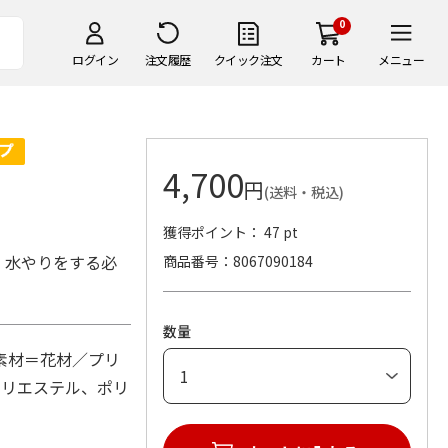
0
ログイン
注文履歴
クイック注文
カート
メニュー
4,700
円
(送料・税込)
獲得ポイント： 47 pt
、水やりをする必
商品番号
8067090184
数量
 素材＝花材／プリ
ポリエステル、ポリ