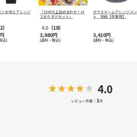
元＞お供えアレンジ
「20点以上詰め合わせ！ロ
ガラスドームアレンジメン
スおたすけセット」
ト 架純【弔事用】
2）
4.0
（18）
0円
3,980円
3,410円
税込)
(送料・税込)
(送料・税込)
4.0
1
レビュー件数：
件