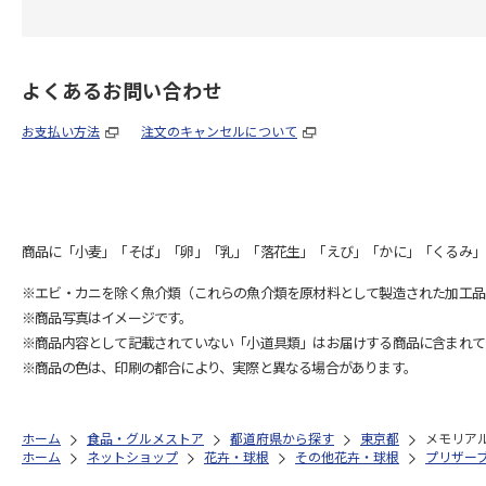
よくあるお問い合わせ
お支払い方法
注文のキャンセルについて
商品に「小麦」「そば」「卵」「乳」「落花生」「えび」「かに」「くるみ」
※エビ・カニを除く魚介類（これらの魚介類を原材料として製造された加工品
※商品写真はイメージです。
※商品内容として記載されていない「小道具類」はお届けする商品に含まれて
※商品の色は、印刷の都合により、実際と異なる場合があります。
ホーム
食品・グルメストア
都道府県から探す
東京都
メモリア
ホーム
ネットショップ
花卉・球根
その他花卉・球根
プリザー