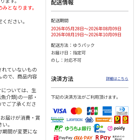
なります。
配送情報
のみとなります。
配送期間
定ください。
ムアレ
ガラスドームアレン
スフィアドームアレ
バイオスティミュラ
2026年05月28日～2026年08月09日
優 ブ
ジメント 架純【弔
ンジメント 優 イ
ント資材（ミネラル
2026年08月19日～2026年10月09日
【弔事
事用】
エロー＋ピンク【弔
資材）02-BLOOM
…
事用
…
配送方法
ゆうパック
3,410円
2,510円
1,980円
お届け日
指定可
(送料・税込)
(送料・税込)
(送料別・税込)
のし
対応不可
されていないもの
んので、商品内容
決済方法
詳細はこちら
けについては、生
活魚介類)の一部・
下記の決済方法がご利用頂けます。
のでご了承くださ
、お届けが消費・賞
さい。
け期間が変更にな